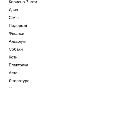
Корисно Знати
Дача
Сім'я
Подорожі
Фінанси
Акваріум
Собаки
Коти
Електрика
Авто
Література
Музика
Дозвілля
Кіно
Мапа сайту
Своїми Руками
Тварини
Авторське право © 202
Поради