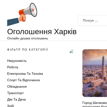
Оголошення
Перейти
Харків
до
вмісту
Оголошення Харків
Онлайн дошка оголошень
ФІЛЬТР ПО КАТЕГОРІЇ
Нерухомість
Робота
Електроніка Та Техніка
Спорт Та Відпочинок
Обладнання
Транспорт
Дім Та Дача
Город Шелковог
Хобі
пропускает бол