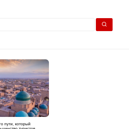
Пошук
о пути, который
ьшинство туристов