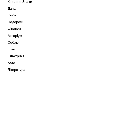
Корисно Знати
Дача
Сім'я
Подорожі
Фінанси
Акваріум
Собаки
Коти
Електрика
Авто
Література
Музика
Дозвілля
Кіно
Мапа сайту
Своїми Руками
Тварини
Авторське право © 202
Поради