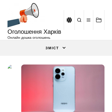
Оголошення
Перейти
Харків
до
вмісту
Оголошення Харків
Онлайн дошка оголошень
ЗМІСТ