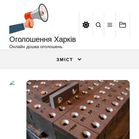
Оголошення
Перейти
Харків
до
вмісту
Оголошення Харків
Онлайн дошка оголошень
ЗМІСТ