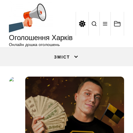
Оголошення
Перейти
Харків
до
вмісту
Оголошення Харків
Онлайн дошка оголошень
ЗМІСТ