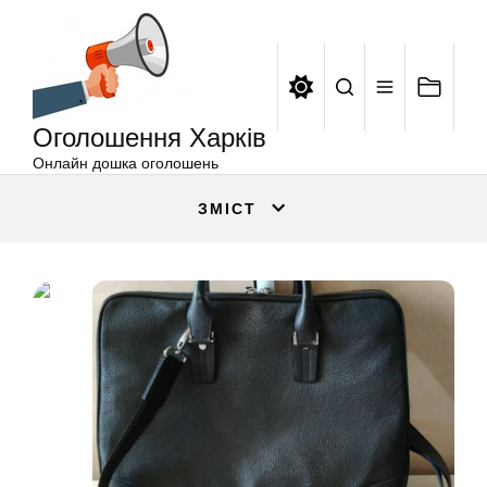
Оголошення
Перейти
Харків
до
вмісту
Оголошення Харків
Онлайн дошка оголошень
ЗМІСТ