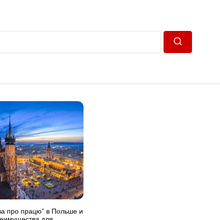
Пошук
ва про працю” в Польше и
реимущества для