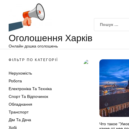
Оголошення
Перейти
Харків
до
вмісту
Оголошення Харків
Онлайн дошка оголошень
ФІЛЬТР ПО КАТЕГОРІЇ
Нерухомість
Робота
Електроніка Та Техніка
Спорт Та Відпочинок
Обладнання
Транспорт
Дім Та Дача
Что такое “Умо
Хобі
какие от нее п