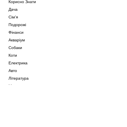
Корисно Знати
Дача
Сім'я
Подорожі
Фінанси
Акваріум
Собаки
Коти
Електрика
Авто
Література
Музика
Дозвілля
Кіно
Мапа сайту
Своїми Руками
Тварини
Авторське право © 202
Поради