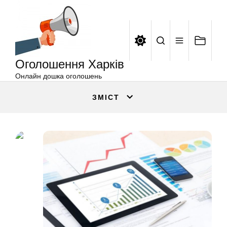
Оголошення
Перейти
Харків
до
вмісту
Оголошення Харків
Онлайн дошка оголошень
ЗМІСТ