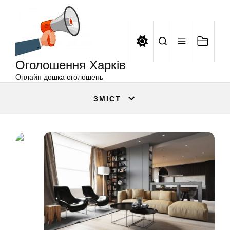
Оголошення
Перейти
Харків
до
вмісту
Оголошення Харків
Онлайн дошка оголошень
ЗМІСТ