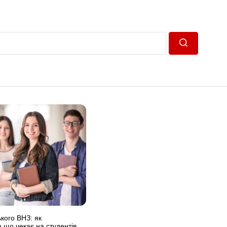
Пошук
кого ВНЗ: як
а що чекає на студентів