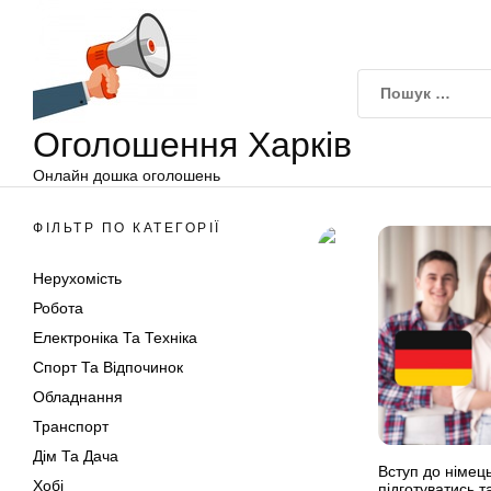
Оголошення
Перейти
Харків
до
вмісту
Оголошення Харків
Онлайн дошка оголошень
ФІЛЬТР ПО КАТЕГОРІЇ
Нерухомість
Робота
Електроніка Та Техніка
Спорт Та Відпочинок
Обладнання
Транспорт
Дім Та Дача
Вступ до німець
Хобі
підготуватись т