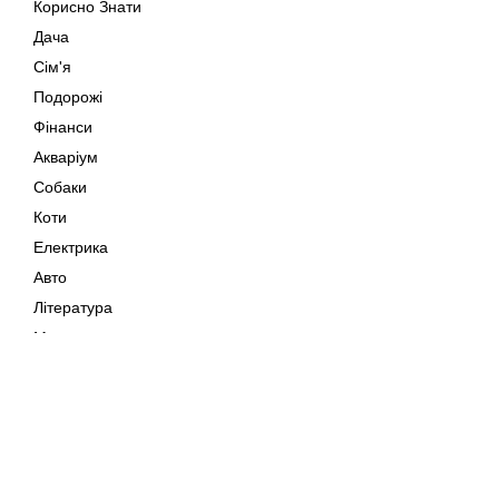
Корисно Знати
Дача
Сім'я
Подорожі
Фінанси
Акваріум
Собаки
Коти
Електрика
Авто
Література
Музика
Дозвілля
Кіно
Мапа сайту
Своїми Руками
Тварини
Авторське право © 202
Поради