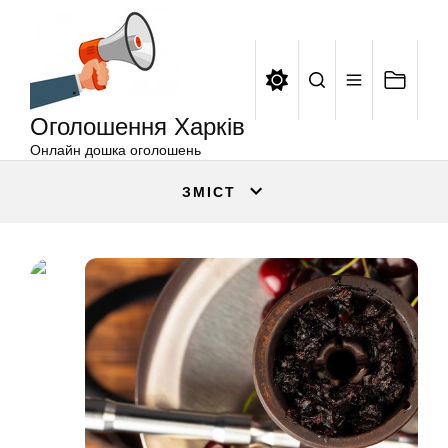
Оголошення
Перейти
Харків
до
вмісту
Оголошення Харків
Онлайн дошка оголошень
ЗМІСТ