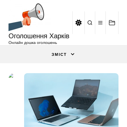
Оголошення
Перейти
Харків
до
вмісту
Оголошення Харків
Онлайн дошка оголошень
ЗМІСТ