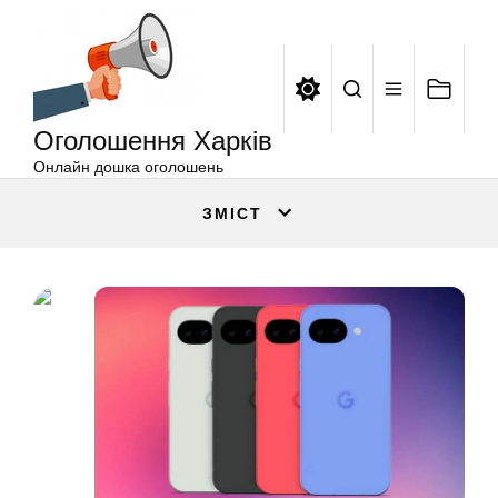
Оголошення
Перейти
Харків
до
вмісту
Оголошення Харків
Онлайн дошка оголошень
ЗМІСТ