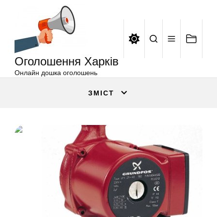
Оголошення
Перейти
Харків
до
вмісту
Оголошення Харків
Онлайн дошка оголошень
ЗМІСТ