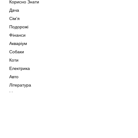
Корисно Знати
Дача
Сім'я
Подорожі
Фінанси
Акваріум
Собаки
Коти
Електрика
Авто
Література
Музика
Дозвілля
Кіно
Мапа сайту
Своїми Руками
Тварини
Авторське право © 202
Поради