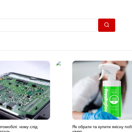
Пошук
томобілі: чому слід
Як обрати та купити якісну по
деталь
хімію