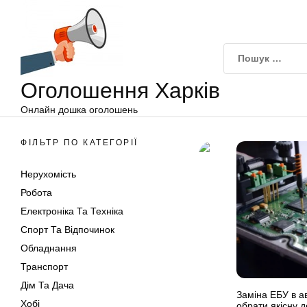
Оголошення
Перейти
Харків
до
вмісту
Оголошення Харків
Онлайн дошка оголошень
ФІЛЬТР ПО КАТЕГОРІЇ
Нерухомість
Робота
Електроніка Та Техніка
Спорт Та Відпочинок
Обладнання
Транспорт
Дім Та Дача
Заміна ЕБУ в ав
Хобі
обрати якісну 