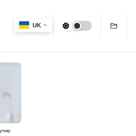
UK
бутову