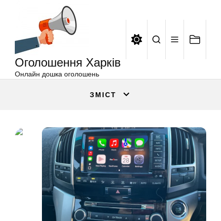
Оголошення
Перейти
Харків
до
вмісту
Оголошення Харків
Онлайн дошка оголошень
ЗМІСТ