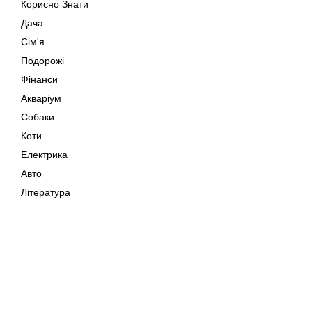
Корисно Знати
Дача
Сім'я
Подорожі
Фінанси
Акваріум
Собаки
Коти
Електрика
Авто
Література
Музика
Дозвілля
Кіно
Мапа сайту
Своїми Руками
Тварини
Авторське право © 202
Поради