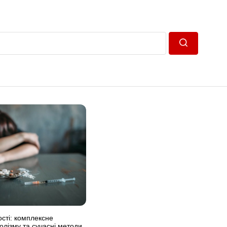
Пошук
ості: комплексне
олізму та сучасні методи