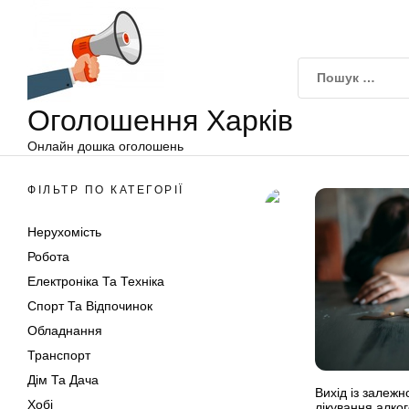
Оголошення
Перейти
Харків
до
вмісту
Оголошення Харків
Онлайн дошка оголошень
ФІЛЬТР ПО КАТЕГОРІЇ
Нерухомість
Робота
Електроніка Та Техніка
Спорт Та Відпочинок
Обладнання
Транспорт
Дім Та Дача
Вихід із залежн
Хобі
лікування алког