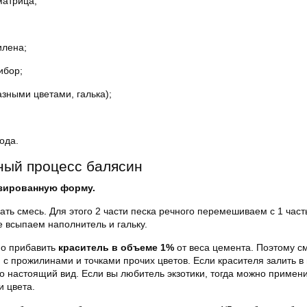
матрица;
илена;
ибор;
азными цветами, галька);
ода.
ный процесс балясин
зированную форму.
ть смесь. Для этого 2 части песка речного перемешиваем с 1 час
 всыпаем наполнитель и гальку.
о прибавить
краситель в объеме 1%
от веса цемента. Поэтому с
 с прожилинами и точками прочих цветов. Если красителя залить в
о настоящий вид. Если вы любитель экзотики, тогда можно примен
и цвета.