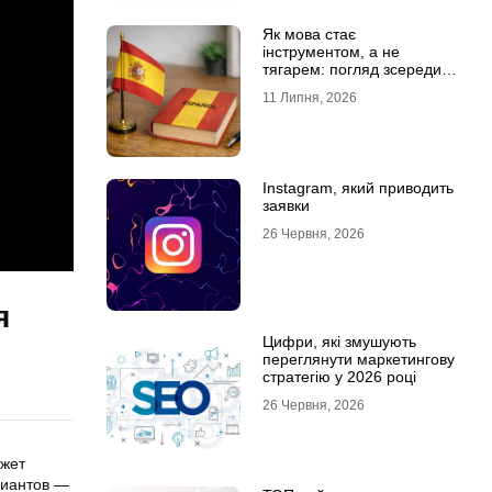
Як мова стає
інструментом, а не
тягарем: погляд зсередини
навчального процесу
11 Липня, 2026
Instagram, який приводить
заявки
26 Червня, 2026
я
Цифри, які змушують
переглянути маркетингову
стратегію у 2026 році
26 Червня, 2026
ожет
риантов —