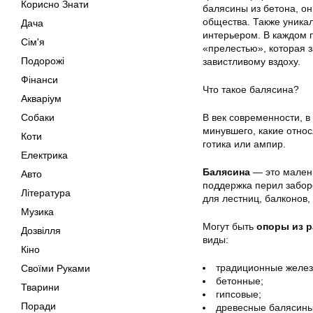
Корисно Знати
балясины из бетона, он
общества. Также уникал
Дача
интерьером. В каждом 
Сім'я
«прелестью», которая з
Подорожі
завистливому вздоху.
Фінанси
Что такое балясина?
Акваріум
Собаки
В век современности, 
минувшего, какие отно
Коти
готика или ампир.
Електрика
Балясина
— это мален
Авто
поддержка перил забор
Література
для лестниц, балконов,
Музика
Могут быть
опоры из 
Дозвілля
виды:
Кіно
традиционные желез
Своїми Руками
бетонные;
Тварини
гипсовые;
Поради
древесные балясины