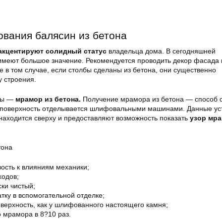
вания балясин из бетона
акцентируют солидный статус
владельца дома. В сегодняшней
имеют большое значение. Рекомендуется проводить декор фасада 
 в том случае, если столбы сделаны из бетона, они существенно
у строения.
ны —
мрамор из бетона.
Получение мрамора из бетона — способ с
о поверхность отделывается шлифовальными машинами. Данные ус
находится сверху и предоставляют возможность показать
узор мр
тона
ость к влияниям механики;
ходов;
ки чистый;
тку в вспомогательной отделке;
верхность, как у шлифованного настоящего камня;
 мрамора в 8?10 раз.