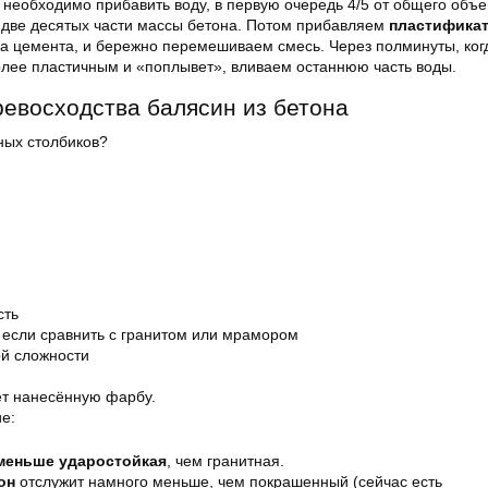
ь необходимо прибавить воду, в первую очередь 4/5 от общего объе
 две десятых части массы бетона. Потом прибавляем
пластифика
са цемента, и бережно перемешиваем смесь. Через полминуты, ког
олее пластичным и «поплывет», вливаем останнюю часть воды.
ревосходства балясин из бетона
ых столбиков?
сть
 если сравнить с гранитом или мрамором
й сложности
т нанесённую фарбу.
е:
меньше ударостойкая
, чем гранитная.
он
отслужит намного меньше, чем покрашенный (сейчас есть