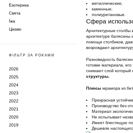
металлические;
Езотерика
каменные;
Свята
полиуретановые.
Сфера использо
Їжа
Цікаво
Архитектурные столбы
архитектуре балясины 
помощи столбиков, даже
возрождают архитектур
ФІЛЬТР ЗА РОКАМИ
Разновидность баляси
готовке материала, ег
2026
снимают слой который 
структуры.
2025
2024
Плюсы
мрамора из бе
2023
Прекрасная устойчив
2022
Производство без от
2021
Материал экологичес
2020
Не испытывает нехва
Имеет блестящую по
2019
Дешевле настоящего