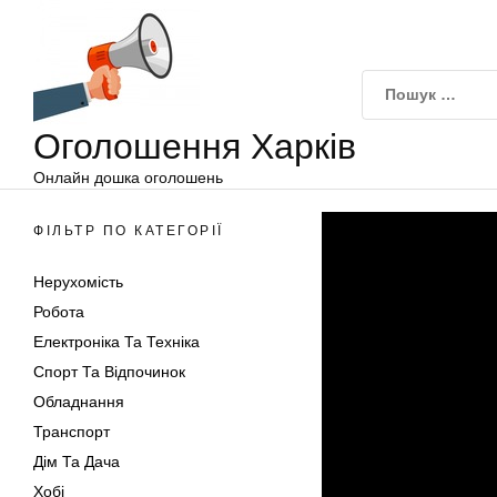
Оголошення
Перейти
Харків
до
вмісту
Оголошення Харків
Онлайн дошка оголошень
ФІЛЬТР ПО КАТЕГОРІЇ
Нерухомість
Робота
Електроніка Та Техніка
Спорт Та Відпочинок
Обладнання
Транспорт
Дім Та Дача
Хобі