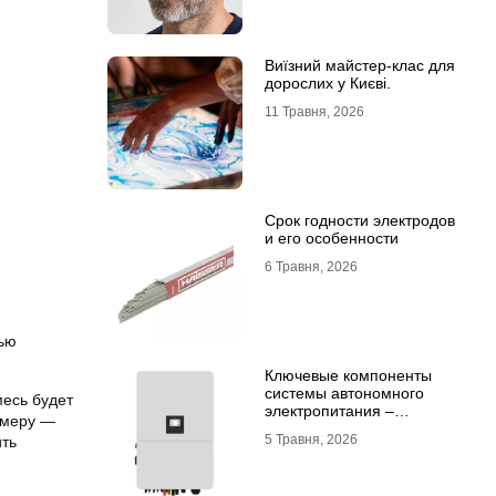
Виїзний майстер-клас для
дорослих у Києві.
11 Травня, 2026
Срок годности электродов
и его особенности
6 Травня, 2026
тью
Ключевые компоненты
системы автономного
месь будет
электропитания –
 меру —
инвертор DEYE и батарея
5 Травня, 2026
ить
DEYE