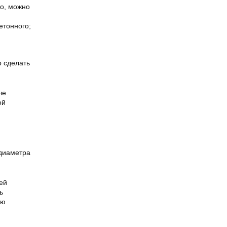
то, можно
бетонного;
 сделать
че
ой
 диаметра
ей
ь
ую