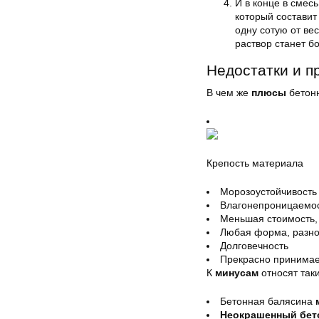
И в конце в смес
который составит
одну сотую от ве
раствор станет б
Недостатки и п
В чем же
плюсы
бетонн
Крепость материала
Морозоустойчивость
Влагонепроницаемо
Меньшая стоимость,
Любая форма, разно
Долговечность
Прекрасно принимае
К
минусам
относят таки
Бетонная балясина
Неокрашенный бет