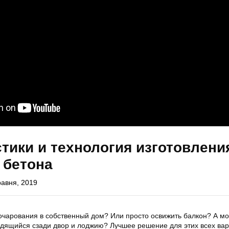
тики и технология изготовлени
 бетона
равня, 2019
очарования в собственный дом? Или просто освижить балкон? А м
дящийся сзади двор и лоджию? Лучшее решение для этих всех ва