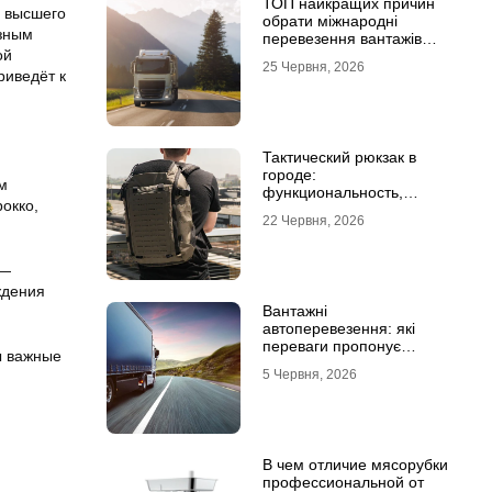
ТОП найкращих причин
а высшего
обрати міжнародні
азным
перевезення вантажів
ой
автомобілями
25 Червня, 2026
риведёт к
Тактический рюкзак в
городе:
м
функциональность,
окко,
которая не бросается в
22 Червня, 2026
глаза
 —
ждения
Вантажні
автоперевезення: які
переваги пропонує
ы важные
співпраця з
5 Червня, 2026
професіоналами
В чем отличие мясорубки
профессиональной от