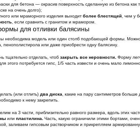
аски для бетона — окрасив поверхность сделанную из бетона как 
ске на очень долго);
тного или мраморного изделия выходит
более блестящей
, чем у 
ность
, если сравнить с гранитом и мрамором.
формы для отливки балясины
мы необходима модель или один столб подобающей формы. Можно
а, пенополистирола или даже приобрести одну балясину.
ь тщательно отделать, чтоб
закрыть все неровности.
Форму лег
для этого потребуется гипс, 1/5 часть извести и очень мало лимонн
елать (или отлить)
два диска
, какие на пару сантиметров больше
еобходимо к нему закрепить.
елим на 3 части, приблизительно равного размера, вдоль этих част
ины
или
пластилина.
Часть, какую ограничили этими бортами, очен
кой, заливаем гипсовым растворчиком и прикрепляем армированн