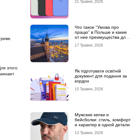
21 Травня, 2026
Что такое “Умова про
працю” в Польше и какие
от нее преимущества для
греве.
украинцев?
17 Травня, 2026
ля этого
Як підготувати освітній
оминает
документ для подання за
кордон
15 Травня, 2026
Мужские кепки и
бейсболки: стиль, комфорт
и характер в одной детали
13 Травня, 2026