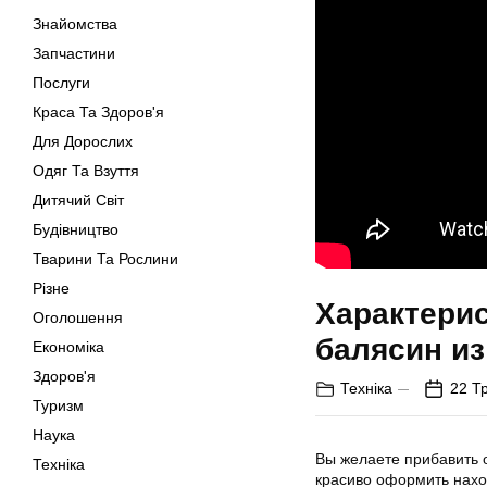
Знайомства
Запчастини
Послуги
Краса Та Здоров'я
Для Дорослих
Одяг Та Взуття
Дитячий Світ
Будівництво
Тварини Та Рослини
Різне
Характерис
Оголошення
балясин из
Економіка
Здоров'я
Техніка
22 Т
Туризм
Наука
Вы желаете прибавить 
Техніка
красиво оформить нахо