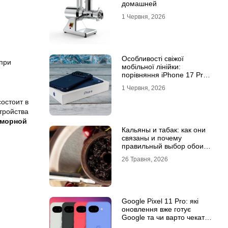
домашней
1 Червня, 2026
Особливості свіжої
при
мобільної лінійки:
порівняння iPhone 17 Pro
та базової версії Айфон 17
1 Червня, 2026
остоит в
тройства
аморной
Кальяны и табак: как они
связаны и почему
правильный выбор обоих
решает всё
26 Травня, 2026
Google Pixel 11 Pro: які
оновлення вже готує
Google та чи варто чекати
новинку?