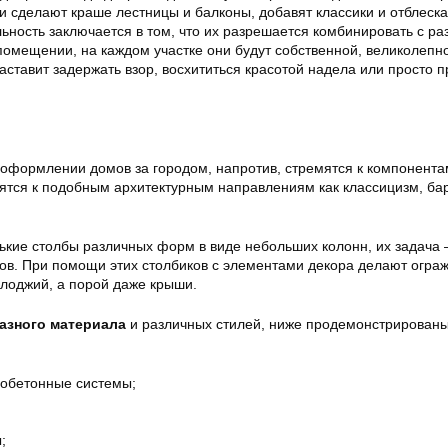
и сделают краше лестницы и балконы, добавят классики и отблеск
ьность заключается в том, что их разрешается комбинировать с р
помещении, на каждом участке они будут собственной, великолепн
аставит задержать взор, восхититься красотой надела или просто п
в оформлении домов за городом, напротив, стремятся к компонента
сятся к подобным архитектурным направлениям как классицизм, бар
ькие столбы различных форм в виде небольших колонн, их задача
ов. При помощи этих столбиков с элементами декора делают огра
 лоджий, а порой даже крыши.
разного материала
и различных стилей, ниже продемонстрирован
обетонные системы;
;