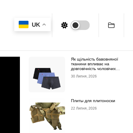
UK
Як щільність бавовняної
тканини впливає на
довговічність чоловічих
трусів-боксерів
30 Липня, 2026
Плиты для плитоноски
22 Липня, 2026