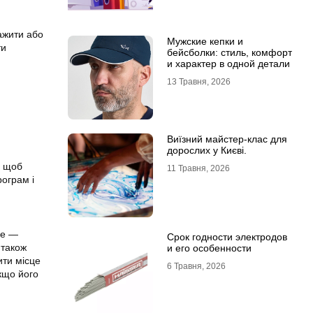
ажити або
Мужские кепки и
ти
бейсболки: стиль, комфорт
и характер в одной детали
13 Травня, 2026
Виїзний майстер-клас для
дорослих у Києві.
, щоб
11 Травня, 2026
рограм і
це —
Срок годности электродов
 також
и его особенности
ити місце
6 Травня, 2026
якщо його