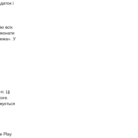
даток і
ю всіх
иконати
тема». У
ті
. Ці
ore.
жується
le
Play