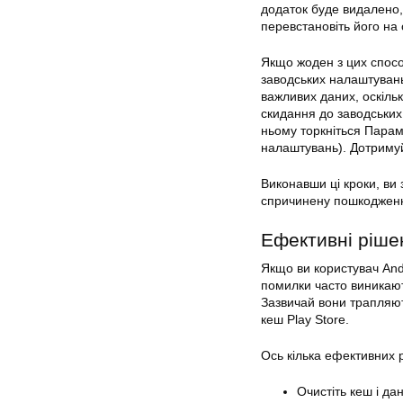
додаток буде видалено,
перевстановіть його на 
Якщо жоден з цих спосо
заводських налаштувань
важливих даних, оскіль
скидання до заводських
ньому торкніться Парам
налаштувань). Дотримуй
Виконавши ці кроки, ви
спричинену пошкодженн
Ефективні
ріше
Якщо ви користувач Andr
помилки часто виникают
Зазвичай вони трапляю
кеш
Play
Store.
Ось кілька ефективних
Очистіть кеш і д