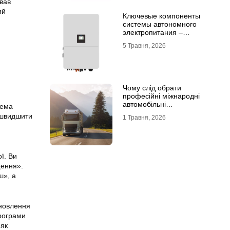
вав
ий
Ключевые компоненты
системы автономного
электропитания –
инвертор DEYE и батарея
5 Травня, 2026
DEYE
Чому слід обрати
професійні міжнародні
автомобільні
рема
вантажоперевезення
ишвидшити
1 Травня, 2026
ї. Ви
щення».
ш», а
ановлення
рограми
 як