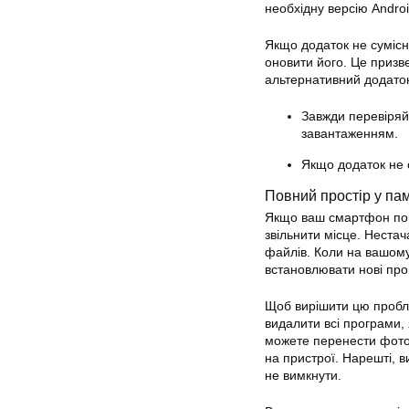
необхідну версію Android
Якщо додаток не сумісн
оновити його. Це призв
альтернативний додаток
Завжди перевіряй
завантаженням.
Якщо додаток не 
Повний простір у пам
Якщо ваш смартфон пові
звільнити місце. Неста
файлів. Коли на вашому
встановлювати нові прог
Щоб вирішити цю пробле
видалити всі програми, 
можете перенести фотог
на пристрої. Нарешті, в
не вимкнути.