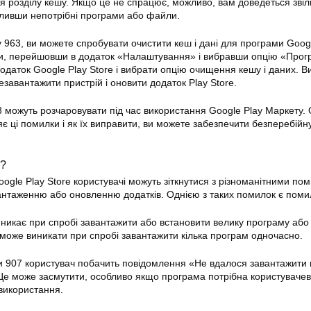
 розділу кешу. Якщо це не спрацює, можливо, вам доведеться звіл
аливши непотрібні програми або файли.
963, ви можете спробувати очистити кеш і дані для програми
Googl
ти, перейшовши в додаток «Налаштування» і вибравши опцію «Прог
додаток
Google Play Store
і вибрати опцію очищення кешу і даних. В
завантажити пристрій і оновити додаток Play Store.
3 можуть розчаровувати під час використання Google Play Маркету. 
є ці помилки і як їх виправити, ви можете забезпечити безперебійн
7?
oogle Play Store
користувачі можуть зіткнутися з різноманітними по
антаженню або оновленню додатків. Однією з таких
помилок
є поми
никає при спробі завантажити або встановити велику програму або
може виникати при спробі завантажити кілька програм одночасно.
и 907 користувач побачить повідомлення «Не вдалося завантажити
 Це може засмутити, особливо якщо програма потрібна користувачев
використання.