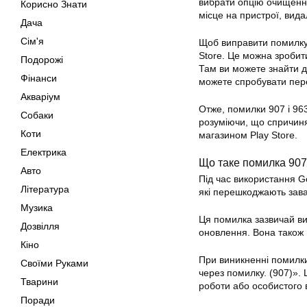
вибрати опцію очищення
Корисно Знати
місце на пристрої, вид
Дача
Сім'я
Щоб виправити помилку 
Store
. Це можна зроби
Подорожі
Там ви можете знайти 
Фінанси
можете спробувати пере
Акваріум
Отже, помилки 907 і 96
Собаки
розуміючи, що спричиня
Коти
магазином Play Store.
Електрика
Що таке помилка 90
Авто
Під час використання
G
Література
які перешкоджають зав
Музика
Ця помилка зазвичай ви
Дозвілля
оновлення. Вона також 
Кіно
При виникненні помилк
Своїми Руками
через помилку. (907)».
Тварини
роботи або особистого 
Поради