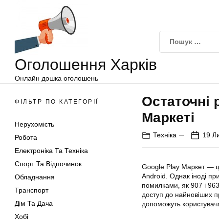
Оголошення
Перейти
Харків
до
вмісту
Оголошення Харків
Онлайн дошка оголошень
Остаточні 
ФІЛЬТР ПО КАТЕГОРІЇ
Маркеті
Нерухомість
Техніка
19 Л
Робота
Електроніка Та Техніка
Спорт Та Відпочинок
Google
Play
Маркет — це
Android. Однак іноді пр
Обладнання
помилками, як 907 і 96
Транспорт
доступ до найновіших п
Дім Та Дача
допоможуть користувача
Хобі