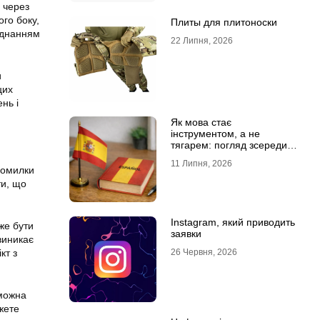
 через
го боку,
Плиты для плитоноски
єднанням
22 Липня, 2026
и
цих
нь і
Як мова стає
інструментом, а не
тягарем: погляд зсередини
навчального процесу
11 Липня, 2026
помилки
ти, що
Instagram, який приводить
же бути
заявки
виникає
кт з
26 Червня, 2026
 можна
жете