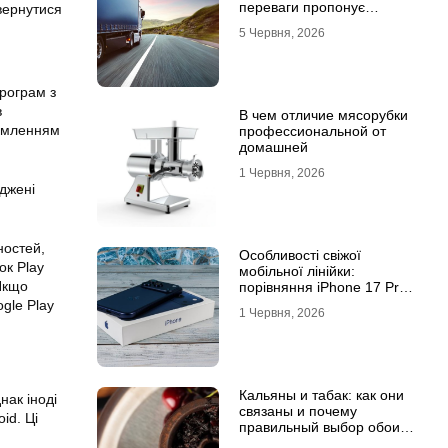
переваги пропонує
вернутися
співпраця з
5 Червня, 2026
професіоналами
рограм з
в
В чем отличие мясорубки
домленням
профессиональной от
домашней
1 Червня, 2026
джені
ностей,
Особливості свіжої
ок Play
мобільної лінійки:
 Якщо
порівняння iPhone 17 Pro
та базової версії Айфон 17
gle Play
1 Червня, 2026
Кальяны и табак: как они
нак іноді
связаны и почему
id. Ці
правильный выбор обоих
решает всё