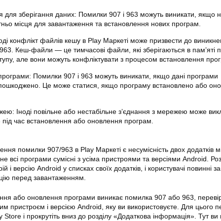
я для зберігання даних: Помилки 907 і 963 можуть виникати, якщо 
тньо місця для завантаження та встановлення нових програм.
оді конфлікт файлів кешу в Play
Маркеті
може призвести до виникне
і 963. Кеш-файли — це тимчасові файли, які зберігаються в пам’яті
тупу, але вони можуть конфліктувати з процесом встановлення про
програми: Помилки 907 і 963 можуть виникати, якщо дані програми
пошкоджено. Це може статися, якщо програму встановлено або он
ею: Іноді повільне або нестабільне з’єднання з мережею може вик
3 під час встановлення або оновлення програм.
нення помилки 907/963 в Play
Маркеті
є несумісність двох додатків 
не всі програми сумісні з усіма пристроями та версіями Android. Ро
й і версію Android у списках своїх додатків, і користувачі повинні з
цію перед завантаженням.
ння або оновлення програми виникає помилка 907 або 963, перевір
м пристроєм і версією Android, яку ви використовуєте. Для цього п
ay Store і прокрутіть вниз до розділу «Додаткова інформація». Тут ви