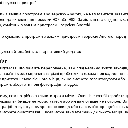
 і сумісні пристрої.
ий з вашим пристроєм або версією Android, не намагайтеся завант
еде до виникнення помилки 907 або 963. Замість цього слід пошука
, сумісний з вашим пристроєм і версією Android.
те сумісність програми з вашим пристроєм і версією Android перед
сумісний, знайдіть альтернативний додаток.
’яті
домляє, що пам’ять переповнена, вам слід негайно вжити заходів
ча пам’яті може спричинити різні проблеми, зокрема пошкодження п
 пристрої немає вільного місця, ви не зможете завантажувати або
рами, зберігати нові фотографії та відео.
му, вам потрібно звільнити трохи місця. Один із способів зробити 
якими ви більше не користуєтеся або які вам більше не потрібні. Ви
рафії та відео до хмарного сховища або на комп’ютер, щоб звільн
и можете очистити кеш, який може займати значну кількість місця, 