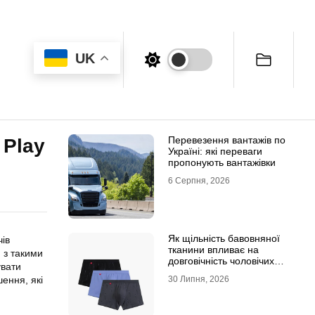
UK
Перевезення вантажів по
 Play
Україні: які переваги
пропонують вантажівки
6 Серпня, 2026
Як щільність бавовняної
чів
тканини впливає на
 з такими
довговічність чоловічих
увати
трусів-боксерів
шення
, які
30 Липня, 2026