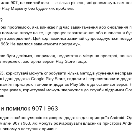
илка 907, не хвилюйтеся — є кілька рішень, які допоможуть вам по
 Play Маркету без будь-яких проблем.
3?
ою проблемою, яка виникає під час завантаження або оновлення п
я помилка вказує на те, що процес завантаження або оновлення бу
бути завершений. Цей код помилки зазвичай супроводжується пові
 963: Не вдалося завантажити програму».
е бути декілька, наприклад, недостатньо місця на пристрої, пошко
 мережею, застаріла версія Play Store тощо.
3, користувачі можуть спробувати кілька методів усунення несправ
ш і дані додатка
Google Play Store
, видалити і перевстановити додат
 пам’яті пристрою і оновити додаток Play Store до останньої версії.
 спрацював, користувачі можуть звернутися до служби підтримки Goo
ою.
ни
помилок
907 і 963
одне з найпопулярніших джерел додатків для пристроїв Android. Од
илки 907 і 963, які можуть розчаровувати власників пристроїв Andro
новному з наступних причин: