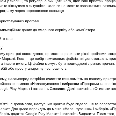
цем у сховищі та регулярно очищати його, щоб ваш пристрій працю
чете зіткнутися з ситуацією, коли ви не можете завантажити важлив
програму через переповнене сховище.
ористовуваних програм
тимедійних даних до хмарного сервісу або комп’ютера
йте кеш
шу
му пристрої пошкоджено, це може спричинити різні проблеми, зок
y Маркеті
. Кеш — це набір тимчасових файлів, які допомагають пр
а іншого вмісту. Ці файли можуть бути пошкоджені з різних причин,
бій або просту апаратну несправність.
му, насамперед потрібно очистити кеш-пам’ять на вашому пристро
рейшовши в меню «Налаштування» і вибравши «Програми та спові
Google
Play
Маркет і натисніть Сховище. Далі натисніть «Очистити ке
’яті не допомогло, наступним кроком буде видалення та перевст
аркет. Для цього перейдіть до меню «Налаштування» і виберіть «П
еріть додаток Google Play Маркет і натисніть Видалити. Після того,