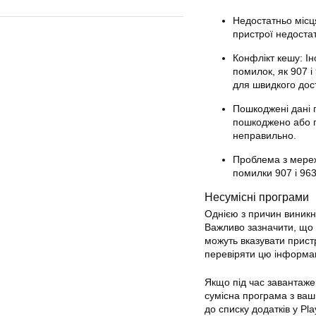
Недостатньо місц
пристрої недоста
Конфлікт кешу: Ін
помилок
, як 907 
для швидкого дос
Пошкоджені дані 
пошкоджено або 
неправильно.
Проблема з мереж
помилки 907 і 96
Несумісні програми
Однією з причин виник
Важливо зазначити, що 
можуть вказувати пристрі
перевіряти цю інформа
Якщо під час завантаже
сумісна програма з ваши
до списку додатків у Pl