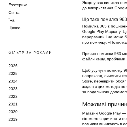
Якщо у вас виникла пом
Езотерика
до використання Google
Свята
Що таке помилка 96
Їжа
Помилка 963 є поширен
Цікаво
Google Play Маркету. Ц
перерваний і не може 
про помилку: «Помилка
ФІЛЬТР ЗА РОКАМИ
Причин помилки 963 мож
файли кешу, проблеми з
2026
Щоб усунути помилку 96
2025
наприклад, очистити ке
2024
Store, перевірити обсяг
жоден з цих методів не
2023
за подальшою допомог
2022
Можливі причи
2021
2020
Магазин Google Play — 
він може спричиняти пом
2019
помилки виникають в ос