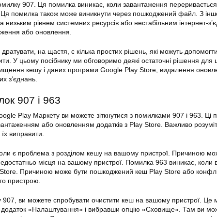
омилку 907. Ця помилка виникає, коли завантаження переривається
. Ця помилка також може виникнути через пошкоджений файл. З іншо
 низьким рівнем системних ресурсів або нестабільним інтернет-з’
аження або оновлення.
дратувати, на щастя, є кілька простих рішень, які можуть допомогт
ити. У цьому посібнику ми обговоримо деякі
остаточні рішення
для 
чищення кешу і даних програми Google
Play
Store, видалення оновле
х з’єднань.
лок
907 і 963
oogle Play Маркету ви можете зіткнутися з помилками 907 і 963. Ці 
авантаженням або оновленням додатків з Play Store. Важливо розумі
 їх виправити.
оли є проблема з розділом кешу на вашому пристрої. Причиною мо
достатньо місця на вашому пристрої. Помилка 963 виникає, коли 
 Store. Причиною може бути пошкоджений кеш
Play
Store або конфлі
го пристрою.
 907, ви можете спробувати очистити кеш на вашому пристрої. Це
 додаток «Налаштування» і вибравши опцію «Сховище». Там ви мо