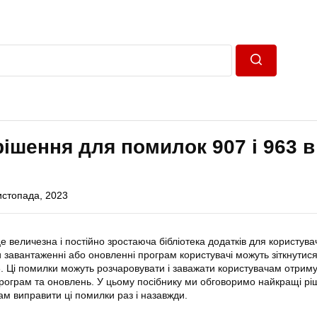
Пошук
рішення для помилок 907 і 963 в
истопада, 2023
 величезна і постійно зростаюча бібліотека додатків для користува
и завантаженні або оновленні програм користувачі можуть зіткнутися
3. Ці помилки можуть розчаровувати і заважати користувачам отрим
рограм та оновлень. У цьому посібнику ми обговоримо найкращі
рі
м виправити ці помилки раз і назавжди.