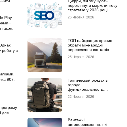
ьнити
Цифри, які змушують
переглянути маркетингову
стратегію у 2026 році
e Play
26 Червня, 2026
рами».
и також
ТОП найкращих причин
Однак,
обрати міжнародні
перевезення вантажів
у роботу з
автомобілями
25 Червня, 2026
милками,
лка 907.
Тактический рюкзак в
городе:
функциональность,
которая не бросается в
22 Червня, 2026
глаза
 програму
і для
Вантажні
автоперевезення: які