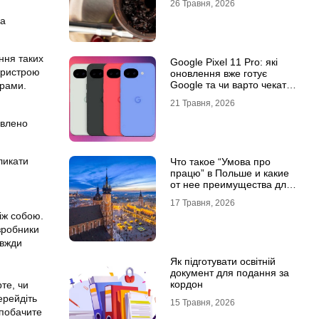
26 Травня, 2026
на
ння таких
Google Pixel 11 Pro: які
 пристрою
оновлення вже готує
Google та чи варто чекати
грами.
новинку?
21 Травня, 2026
овлено
ликати
Что такое “Умова про
працю” в Польше и какие
от нее преимущества для
украинцев?
17 Травня, 2026
між собою.
зробники
авжди
Як підготувати освітній
документ для подання за
кордон
те, чи
ерейдіть
15 Травня, 2026
 побачите