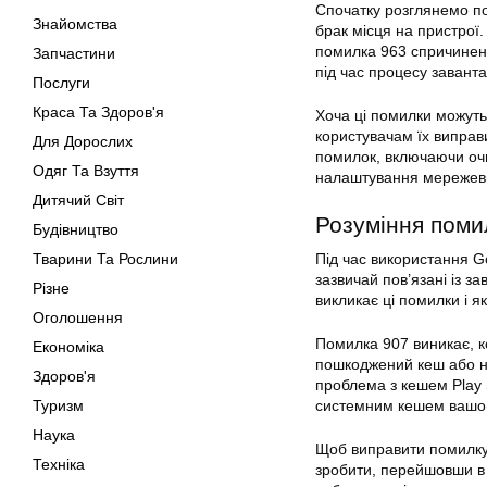
Спочатку розглянемо п
Знайомства
брак місця на пристрої
помилка 963 спричинена
Запчастини
під час процесу завант
Послуги
Краса Та Здоров'я
Хоча ці помилки можуть 
користувачам їх виправ
Для Дорослих
помилок
, включаючи о
Одяг Та Взуття
налаштування мережеви
Дитячий Світ
Розуміння
поми
Будівництво
Тварини Та Рослини
Під час використання G
зазвичай пов’язані із з
Різне
викликає ці помилки і як
Оголошення
Помилка 907 виникає, к
Економіка
пошкоджений кеш або не
Здоров'я
проблема з кешем Play
Туризм
системним кешем вашо
Наука
Щоб виправити помилку
Техніка
зробити, перейшовши в