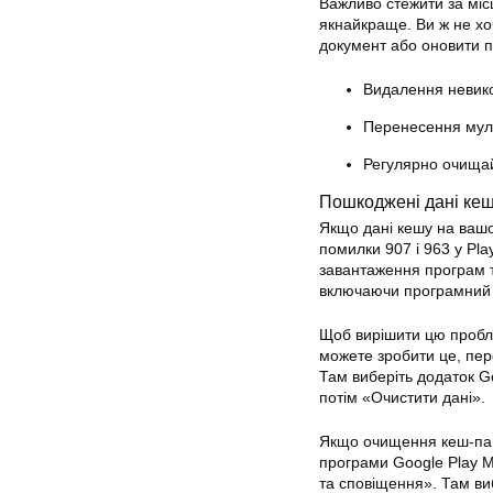
Важливо стежити за міс
якнайкраще. Ви ж не хо
документ або оновити 
Видалення невик
Перенесення муль
Регулярно очища
Пошкоджені дані ке
Якщо дані кешу на вашо
помилки 907 і 963 у
Pla
завантаження програм т
включаючи програмний з
Щоб вирішити цю пробле
можете зробити це, пе
Там виберіть додаток 
потім «Очистити дані».
Якщо очищення кеш-пам
програми Google
Play
М
та сповіщення». Там виб