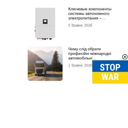
Ключевые компоненты
системы автономного
электропитания –
инвертор DEYE и батарея
5 Травня, 2026
DEYE
Чому слід обрати
професійні міжнародні
автомобільні
вантажоперевезення
1 Травня, 2026