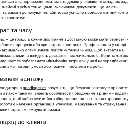
ються авіаперевезеннями, мають досвід у вирішенні складних зад
и знайомі з усіма тонкощами, включаючи документи, що мають
, та вимоги до пакування, аби товар успішно пройшов митний контр
 він транзитує.
рат та часу
ас – це гроші, а кожне зволікання з доставкою може мати серйозні 
обничих процесів або зрив строків поставок. Професіонали у сфері
максимально оптимізувати логістику таким чином, щоб витрати на
інімальними, а швидкість доставки – максимальною. Вони також зд
маршрут та забезпечити мінімізацію затримок у разі непередбачени
риятливі погодні умови або технічні проблеми на рейсі.
езпеки вантажу
кспедитори в
goodlogistics
розуміють, що безпека вантажу є пріорите
 авіакомпаніями, знають особливості поводження з різними видам
 знання, щоб забезпечити його збереження на всіх етапах транспорт
оботи є належна організація упаковки, маркування та страхування
вих втрат і мінімізувати ризики.
підхід до клієнта