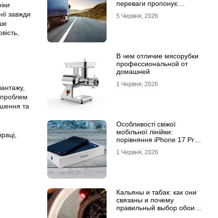
переваги пропонує
іки
співпраця з
нії завжди
5 Червня, 2026
професіоналами
ше
вість,
В чем отличие мясорубки
профессиональной от
домашней
1 Червня, 2026
вантажу,
я проблем
ішення та
Особливості свіжої
мобільної лінійки:
праці
,
порівняння iPhone 17 Pro
та базової версії Айфон 17
1 Червня, 2026
Кальяны и табак: как они
связаны и почему
правильный выбор обоих
решает всё