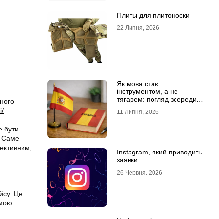
Плиты для плитоноски
22 Липня, 2026
Як мова стає
інструментом, а не
тягарем: погляд зсередини
йного
навчального процесу
i/
11 Липня, 2026
е бути
. Саме
фективним,
Instagram, який приводить
заявки
26 Червня, 2026
йсу. Це
емою