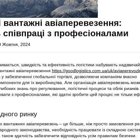
 вантажні авіаперевезення:
 співпраці з професіоналами
9 Жовтня, 2024
звивається, швидкість та ефективність логістики набувають надзвича
вантажні авіаперевезення
https://goodlogistics.com.ua/uk/aviaperevozk
 у забезпеченні глобальної торгівлі, дозволяючи компаніям вчасно
омпоненти для їх виробництва. Але організація авіаперевезень мож
ибоких знань про регулювання, логістичні процеси та облік ризиків
вати з професіоналами, які здатні зробити цей процес не тільки е
дного ринку
х вантажних авіаперевезень – це більше, ніж просто замовлення ре
ародного законодавства, необхідність працювати із складною сист
також здатність забезпечити відповідність усім правилам безпеки.