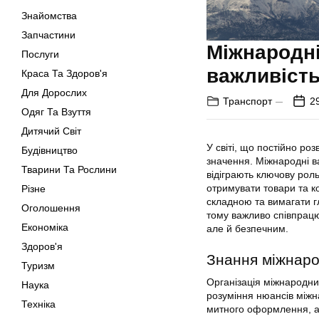
Знайомства
Запчастини
Міжнародні
Послуги
важливість
Краса Та Здоров'я
Для Дорослих
Транспорт
2
Одяг Та Взуття
Дитячий Світ
У світі, що постійно ро
Будівництво
значення. Міжнародні 
Тварини Та Рослини
відіграють ключову роль
отримувати товари та к
Різне
складною та вимагати гл
Оголошення
тому важливо співпрацю
Економіка
але й безпечним.
Здоров'я
Знання міжнаро
Туризм
Організація міжнародни
Наука
розуміння нюансів міжн
Техніка
митного оформлення, а 