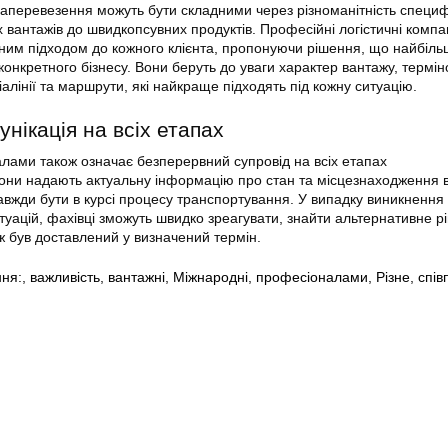
іаперевезення можуть бути складними через різноманітність специф
х вантажів до швидкопсувних продуктів. Професійні логістичні компа
ним підходом до кожного клієнта, пропонуючи рішення, що найбіль
онкретного бізнесу. Вони беруть до уваги характер вантажу, терміно
іалінії та маршрути, які найкраще підходять під кожну ситуацію.
унікація на всіх етапах
лами також означає безперервний супровід на всіх етапах
они надають актуальну інформацію про стан та місцезнаходження 
авжди бути в курсі процесу транспортування. У випадку виникненн
уацій, фахівці зможуть швидко зреагувати, знайти альтернативне р
ж був доставлений у визначений термін.
ння:
,
важливість
,
вантажні
,
Міжнародні
,
професіоналами
,
Різне
,
спів