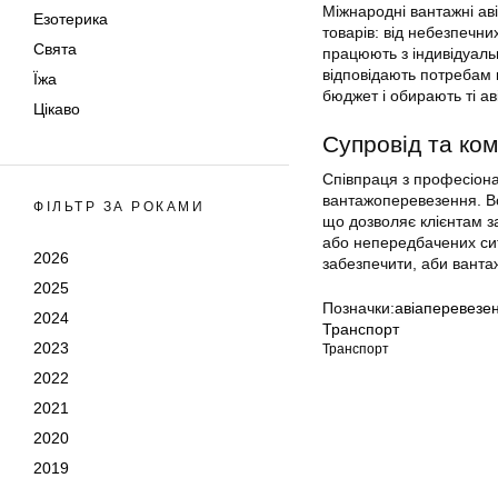
Міжнародні вантажні ав
Езотерика
товарів: від небезпечни
Свята
працюють з індивідуаль
відповідають потребам к
Їжа
бюджет і обирають ті ав
Цікаво
Супровід та ком
Співпраця з професіона
вантажоперевезення. В
ФІЛЬТР ЗА РОКАМИ
що дозволяє клієнтам з
або непередбачених сит
2026
забезпечити, аби ванта
2025
Позначки:
авіаперевезе
2024
Транспорт
2023
Транспорт
2022
2021
2020
2019