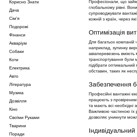
Професіонали, що займа
Корисно Знати
глобальному рівні. Вон
Дача
супроводжувати вантажі
Сім'я
кожній з країн, через які
Подорожі
Оптимізація вит
Фінанси
Для багатьох компаній ч
Акваріум
наприклад, зупинку вир
Собаки
авіаперевезень вміють 
транспортування були м
Коти
підібрати оптимальний 
Електрика
обставин, таких як несп
Авто
Забезпечення б
Література
Музика
Професійні вантажні е
працюють з провіреними
Дозвілля
та мають всі необхідні
Кіно
Важливою частиною їх р
дозволяє уникнути можли
Своїми Руками
Тварини
Індивідуальний 
Поради