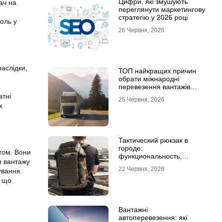
Цифри, які змушують
ач на
переглянути маркетингову
стратегію у 2026 році
оль у
26 Червня, 2026
наслідки,
ТОП найкращих причин
обрати міжнародні
перевезення вантажів
автомобілями
атні
25 Червня, 2026
х
Тактический рюкзак в
городе:
том. Вони
функциональность,
и вантажу
которая не бросается в
22 Червня, 2026
ування.
глаза
, що
Вантажні
автоперевезення: які