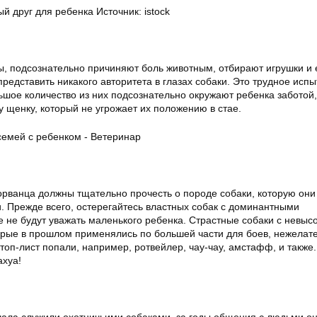
 друг для ребенка Источник: istock
ы, подсознательно причиняют боль животным, отбирают игрушки и е
представить никакого авторитета в глазах собаки. Это трудное исп
ьшое количество из них подсознательно окружают ребенка заботой,
у щенку, который не угрожает их положению в стае.
орванца должны тщательно прочесть о породе собаки, которую они
. Прежде всего, остерегайтесь властных собак с доминантными
 не будут уважать маленького ребенка. Страстные собаки с невыс
орые в прошлом применялись по большей части для боев, нежелат
оп-лист попали, например, ротвейлер, чау-чау, амстафф, и также.
ахуа!