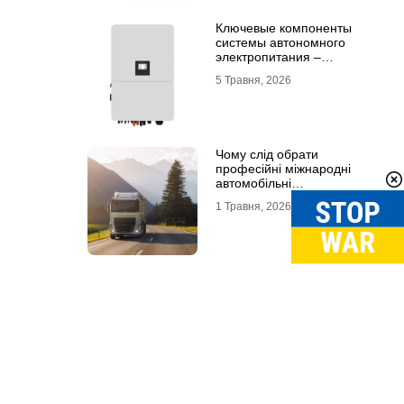
Ключевые компоненты
системы автономного
электропитания –
инвертор DEYE и батарея
5 Травня, 2026
DEYE
Чому слід обрати
професійні міжнародні
автомобільні
вантажоперевезення
1 Травня, 2026