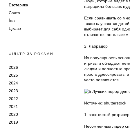
Люди, которые видят в
Езотерика
наградила больших пуде
Свята
Если сравнивать со мн
Їжа
также слушаются детей.
Цікаво
выбирает для себя одно
отличается ангельским
2. Лабрадор
ФІЛЬТР ЗА РОКАМИ
Их популярность основ
игривы и обладают неи
2026
людям и полностью пре
просто дрессировать, 
2025
часто появляются.
2024
2023
2022
Источник: shutterstock
2021
2020
1. золотистый ретривер
2019
Несомненный лидер спи