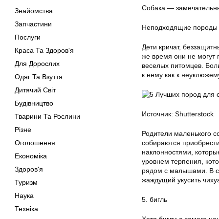
Собака — замечательный
Знайомства
Запчастини
Неподходящие породы
Послуги
Дети кричат, беззащитн
Краса Та Здоров'я
же время они не могут 
Для Дорослих
веселых питомцев. Бол
к нему как к неуклюжем
Одяг Та Взуття
Дитячий Світ
Будівництво
Источник: Shutterstock
Тварини Та Рослини
Різне
Родители маленького с
Оголошення
собираются приобрести
наклонностями, которые
Економіка
уровнем терпения, кот
Здоров'я
рядом с малышами. В ст
жаждущий укусить чиху
Туризм
Наука
5. бигль
Техніка