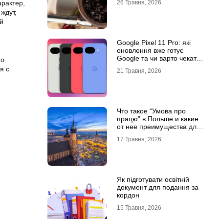
арактер,
26 Травня, 2026
ждут,
й
Google Pixel 11 Pro: які
оновлення вже готує
Google та чи варто чекати
по
новинку?
я с
21 Травня, 2026
Что такое “Умова про
працю” в Польше и какие
от нее преимущества для
украинцев?
17 Травня, 2026
Як підготувати освітній
документ для подання за
кордон
15 Травня, 2026