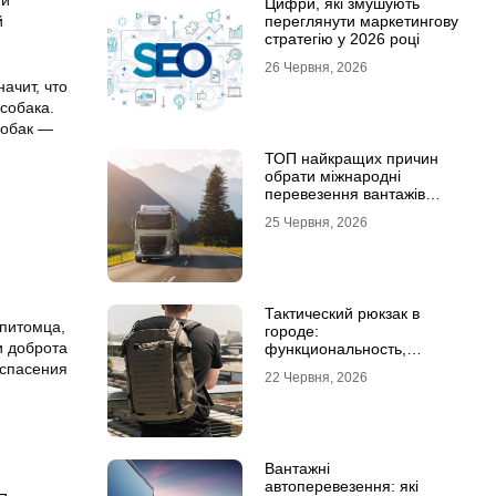
ни
Цифри, які змушують
й
переглянути маркетингову
стратегію у 2026 році
26 Червня, 2026
ачит, что
собака.
собак —
ТОП найкращих причин
обрати міжнародні
перевезення вантажів
автомобілями
25 Червня, 2026
Тактический рюкзак в
питомца,
городе:
и доброта
функциональность,
которая не бросается в
 спасения
22 Червня, 2026
глаза
Вантажні
автоперевезення: які