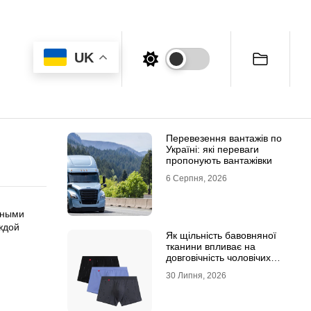
UK
Перевезення вантажів по
Україні: які переваги
пропонують вантажівки
6 Серпня, 2026
нными
ждой
Як щільність бавовняної
тканини впливає на
довговічність чоловічих
трусів-боксерів
30 Липня, 2026