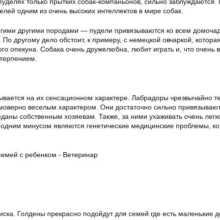
 пуделях только прытких собак-компаньонов, сильно заблуждаются.
лей одним из очень высоких интеллектов в мире собак.
огими другими породами — пудели привязываются ко всем домочад
 По другому дело обстоит, к примеру, с немецкой овчаркой, котора
го опекуна. Собака очень дружелюбна, любит играть и, что очень 
 терпением.
ывается на их сенсационном характере. Лабрадоры чрезвычайно т
моверно веселым характером. Они достаточно сильно привязывают
даны собственным хозяевам. Также, за ними ухаживать очень легко
а одним минусом являются генетические медицинские проблемы, к
ска. Голдены прекрасно подойдут для семей где есть маленькие д