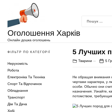
Оголошення
Перейти
Харків
до
вмісту
Оголошення Харків
Онлайн дошка оголошень
5 Лучших п
ФІЛЬТР ПО КАТЕГОРІЇ
Тварини
5 Г
Нерухомість
Робота
Електроніка Та Техніка
Не обращая внимания н
чертами характера, у л
Спорт Та Відпочинок
особи. Обычно они счи
Обладнання
назначения. Узнайте, 
потомством, требующи
Транспорт
Дім Та Дача
Хобі