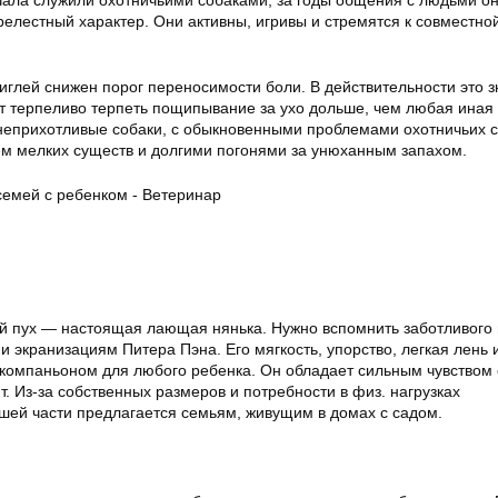
ачала служили охотничьими собаками, за годы общения с людьми о
елестный характер. Они активны, игривы и стремятся к совместно
биглей снижен порог переносимости боли. В действительности это зн
ет терпеливо терпеть пощипывание за ухо дольше, чем любая иная 
неприхотливые собаки, с обыкновенными проблемами охотничьих 
м мелких существ и долгими погонями за унюханным запахом.
й пух — настоящая лающая нянька. Нужно вспомнить заботливого 
и экранизациям Питера Пэна. Его мягкость, упорство, легкая лень 
компаньоном для любого ребенка. Он обладает сильным чувством
ят. Из-за собственных размеров и потребности в физ. нагрузках
ей части предлагается семьям, живущим в домах с садом.