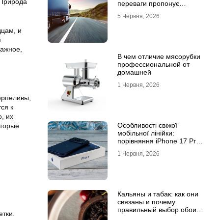
 Природа
переваги пропонує
співпраця з
5 Червня, 2026
професіоналами
цам, и
я
важное,
В чем отличие мясорубки
профессиональной от
домашней
1 Червня, 2026
ерпеливы,
ся к
, их
Особливості свіжої
оторые
мобільної лінійки:
порівняння iPhone 17 Pro
та базової версії Айфон 17
1 Червня, 2026
Кальяны и табак: как они
связаны и почему
правильный выбор обоих
етки.
решает всё