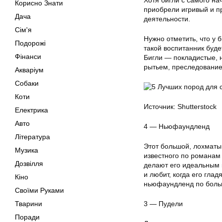
Хотя бигли с самого н
Корисно Знати
приобрели игривый и пр
Дача
деятельности.
Сім'я
Нужно отметить, что у 
Подорожі
такой воспитанник буд
Фінанси
Бигли — покладистые, 
рытьем, преследование
Акваріум
Собаки
Коти
Источник: Shutterstock
Електрика
Авто
4 — Ньюфаундленд
Література
Этот большой, лохматы
Музика
известного по романам 
Дозвілля
делают его идеальным 
и любит, когда его глад
Кіно
ньюфаундленд по больш
Своїми Руками
Тварини
3 — Пудели
Поради