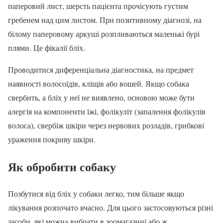
паперовий лист, шерсть пацієнта прочісують густим
гребенем над цим листом. При позитивному діагнозі, на
білому паперовому аркуші розпливаються маленькі бурі
плями. Це фікалії бліх.
Проводитися диференціальна діагностика, на предмет
наявності волосоїдів, кліщів або вошей. Якщо собака
свербить, а бліх у неї не виявлено, основою може бути
алергія на компоненти їжі, фолікуліт (запалення фолікулів
волоса), свербіж шкіри через нервових розладів, грибкові
ураження покриву шкіри.
Як обробити собаку
Позбутися від бліх у собаки легко, тим більше якщо
лікування розпочато вчасно. Для цього застосовуються різні
засоби, які можна вибрати в зоомагазині або ж