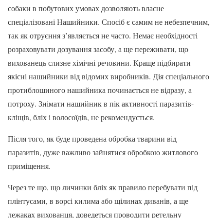
собаки в побутових умовах дозволяють власне
спеціалізовані Нашийники. Спосіб є самим не небезпечним,
так як отруєння з’являється не часто. Немає необхідності
розраховувати дозування засобу, а ще переживати, що
вихованець слизне хімічні речовини. Краще підбирати
якісні нашийники від відомих виробників. Дія спеціального
протиблошиного нашийника починається не відразу, а
потроху. Знімати нашийник в пік активності паразитів-
кліщів, бліх і волосоїдів, не рекомендується.
Після того, як буде проведена обробка тварини від
паразитів, дуже важливо зайнятися обробкою житлового
приміщення.
Через те що, що личинки бліх як правило перебувати під
плінтусами, в ворсі килима або щілинах диванів, а ще
лежаках вихованця, доведеться проводити ретельну