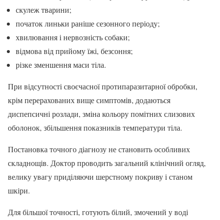
скулеж тварини;
початок линьки раніше сезонного періоду;
хвилювання і нервозність собаки;
відмова від прийому їжі, безсоння;
різке зменшення маси тіла.
При відсутності своєчасної протипаразитарної обробки,
крім перерахованих вище симптомів, додаються
диспепсичні розлади, зміна кольору помітних слизових
оболонок, збільшення показників температури тіла.
Постановка точного діагнозу не становить особливих
складнощів. Доктор проводить загальний клінічний огляд,
велику увагу приділяючи шерстному покриву і станом
шкіри.
Для більшої точності, готують білий, змочений у воді