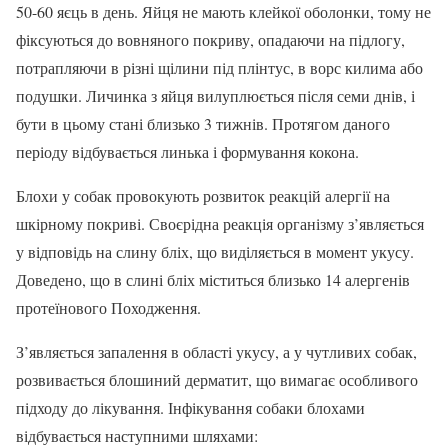
50-60 яєць в день. Яйця не мають клейкої оболонки, тому не
фіксуються до вовняного покриву, опадаючи на підлогу,
потрапляючи в різні щілини під плінтус, в ворс килима або
подушки. Личинка з яйця вилуплюється після семи днів, і
бути в цьому стані близько 3 тижнів. Протягом даного
періоду відбувається линька і формування кокона.
Блохи у собак провокують розвиток реакцій алергії на
шкірному покриві. Своєрідна реакція організму з’являється
у відповідь на слину бліх, що виділяється в момент укусу.
Доведено, що в слині бліх міститься близько 14 алергенів
протеїнового Походження.
З’являється запалення в області укусу, а у чутливих собак,
розвивається блошиний дерматит, що вимагає особливого
підходу до лікування. Інфікування собаки блохами
відбувається наступними шляхами: