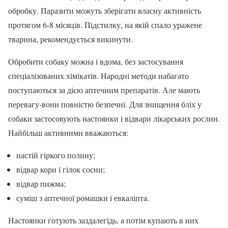
обробку. Паразити можуть зберігати власну активність
протягом 6-8 місяців. Підстилку, на якій спало уражене
тварина, рекомендується викинути.
Обробити собаку можна і вдома, без застосування
спеціалізованих хімікатів. Народні методи набагато
поступаються за дією аптечним препаратів. Але мають
перевагу-вони повністю безпечні. Для знищення бліх у
собаки застосовують настоянки і відвари лікарських рослин.
Найбільш активними вважаються:
настій гіркого полину;
відвар кори і гілок сосни;
відвар пижма;
суміш з аптечної ромашки і евкаліпта.
Настоянки готують заздалегідь, а потім купають в них