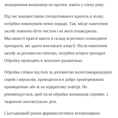
знаходження вихованця на протязі, навіть у спеку року.
Під час використання спеціалізованих крапель в холку,
потрібно виконувати певні поради. Так, місце нанесення
засобу повинно бути чистим і не мати пошкоджень.
Маслянисті краплі мають в складі агресивні сильнодіючі
препарати, які здатні викликати алергії. Після нанесення
засобу за допомогою піпетки, потрібно втерти препарат.
Обробку проводять в захисних рукавичках.
Обробка собаки від бліх за допомогою інсектоакарицидних
спреїв і аерозолів, проводитися в добре провітрюваних
приміщеннях або ж на відкритому повітрі. Не
рекомендується, щоб після обробки вихованця спреями, з
твариною контактували діти.
Сьогоднішній ринок фармакологічних ветеринарних