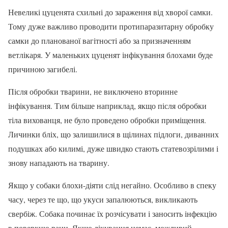
Невеликі цуценята схильні до зараження від хворої самки.
Тому дуже важливо проводити протипаразитарну обробку
самки до планованої вагітності або за призначенням
ветлікаря. У маленьких цуценят інфікування блохами буде
причиною загибелі.
Після обробки тварини, не виключено вторинне
інфікування. Тим більше наприклад, якщо після обробки
тіла вихованця, не було проведено обробки приміщення.
Личинки бліх, що залишилися в щілинах підлоги, диванних
подушках або килимі, дуже швидко стають статевозрілими і
знову нападають на тварину.
Якщо у собаки блохи-діяти слід негайно. Особливо в спеку
часу, через те що, що укуси запалюються, викликають
свербіж. Собака починає їх розчісувати і заносить інфекцію
в поверхню рани. Якщо лікування немає, можливий