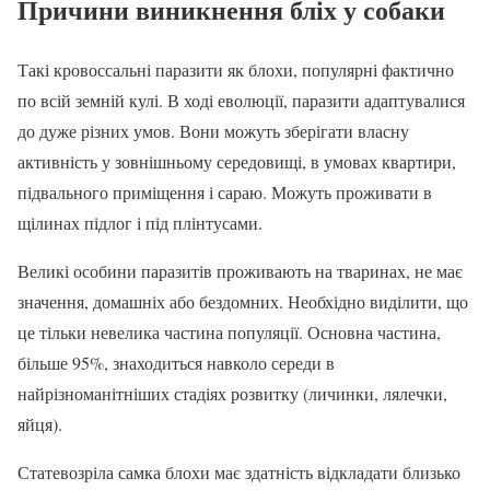
Причини виникнення бліх у собаки
Такі кровоссальні паразити як блохи, популярні фактично
по всій земній кулі. В ході еволюції, паразити адаптувалися
до дуже різних умов. Вони можуть зберігати власну
активність у зовнішньому середовищі, в умовах квартири,
підвального приміщення і сараю. Можуть проживати в
щілинах підлог і під плінтусами.
Великі особини паразитів проживають на тваринах, не має
значення, домашніх або бездомних. Необхідно виділити, що
це тільки невелика частина популяції. Основна частина,
більше 95%, знаходиться навколо середи в
найрізноманітніших стадіях розвитку (личинки, лялечки,
яйця).
Статевозріла самка блохи має здатність відкладати близько