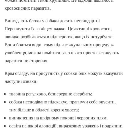
кровосисних паразитів.
Виглядають блохи у собаки досить нестандартні.
Переплутати їх з кліщем важко. Це активні кровососи,
швидко розбігаються в підшерсток, якщо їх потурбуєте.
Вони бояться води, тому під час «купальних процедур»
улюбленця, можна помітити, як з нього просто зіскакують
паразити по сторонах.
Крім огляду, на присутність у собаки бліх можуть вказувати
наступні ознаки:
тварина регулярно, безперервно свербить;
собака несподівано підскакує, прагнучи себе вкусити,
тим більше в області кореня хвоста;
виникнення на шкірному покриві червоних плям;
освіта на шкірі алопецій, виразкових уражень і подряпин;