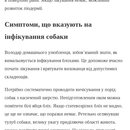
розвиток піодермії.
Симптоми, що вказують на
інфікування собаки
Володар домашнього улюбленця, зобов’язаний знати, як
вимальовується інфікування блохами. Це допоможе вчасно
почати лікування і врятувати вихованця від допустимих
складнощів.
Потрібно систематично проводити вичісування у порід
собак з насичений шерстю. Непідготовленим оком можна
помітити білі яйця бліх. Якщо статевозрілих бліх не видно,
це ще не означає, що поразки немає. Ретельно оглянувши
тулуб собаки, велику увагу приділяючи області живота,
можна помітити темні крупинки. Це відходи діяльності