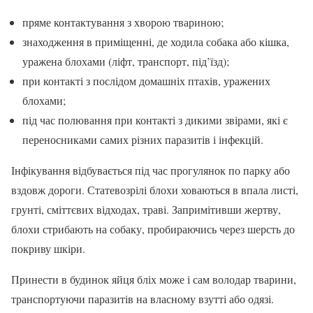
пряме контактування з хворою твариною;
знаходження в приміщенні, де ходила собака або кішка,
уражена блохами (ліфт, транспорт, під’їзд);
при контакті з послідом домашніх птахів, уражених
блохами;
під час полювання при контакті з дикими звірами, які є
переносниками самих різних паразитів і інфекцій.
Інфікування відбувається під час прогулянок по парку або
вздовж дороги. Статевозрілі блохи ховаються в впала листі,
грунті, сміттєвих відходах, траві. Запримітивши жертву,
блохи стрибають на собаку, пробираючись через шерсть до
покриву шкіри.
Принести в будинок яйця бліх може і сам володар тварини,
транспортуючи паразитів на власному взутті або одязі.