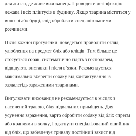
для житла, де живе вихованець. Проводити дезінфекцію
лежака і всіх плінтусів в будинку. Якщо тварина міститься у
вольєрі або будці, слід обробляти спеціалізованими
розчинами.
Після кожної прогулянки, доведеться проводити огляд
улюбленця на предмет бліх або кліщів. Тим більше це
стосується собак, систематично їздять з господарем,
відвідують виставки і після в’язки. Рекомендується
максимально вберегти собаку від контактування із
заздалегідь зараженими тваринами.
Вигулювати вихованця не рекомендується в місцях з
насичений травою, біля підвальних приміщень. Для
усунення зараження, варто обробити собаку від бліх спреєм
або краплями в холку, і одягнути спеціалізований ошийник
від бліх, що забезпечує тривалу постійний захист від