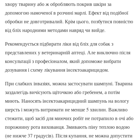
хвору тварину або ж обробляють покрив шкіри за
допомогою намоченої в розчині марлі. Ефект від подібної
обробки не довготривалий. Крім цього, позбутися повністю
від бліх народними методами навряд чи вийде.
Рекомендується підбирати ліки від бліх для собак з
представлених у ветеринарній аптеці. Але виключно після
консультації з професіоналом, який допоможе вибрати
дозування і схему лікування інсектоакарицидом.
При слабких інвазіях, можна застосувати шампуні. Тварина
заздалегідь вичісують щіточкою або гребенем, а потім
миють. Наносять інсектоакарицидний шампунь на вологу
шерсть і можуть витримати не менше 5 хвилин. Важливо
стежити, щоб засіб для миючих робіт не потрапило в очі або
порожнину рота вихованця. Змивають піну теплою водою
(не нижче 37 градусів). Після купання, не можна допустити