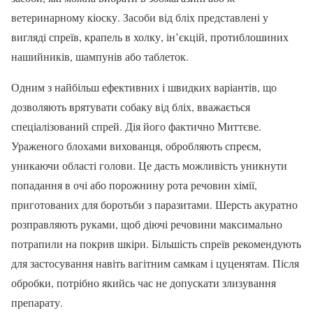
ветеринарному кіоску. Засоби від бліх представлені у
вигляді спреїв, крапель в холку, ін’єкцій, протиблошиних
нашийників, шампунів або таблеток.
Одним з найбільш ефективних і швидких варіантів, що
дозволяють врятувати собаку від бліх, вважається
спеціалізований спрей. Дія його фактично Миттєве.
Ураженого блохами вихованця, обробляють спреєм,
уникаючи області голови. Це дасть можливість уникнути
попадання в очі або порожнину рота речовин хімії,
приготованих для боротьби з паразитами. Шерсть акуратно
розправляють руками, щоб діючі речовини максимально
потрапили на покрив шкіри. Більшість спреїв рекомендують
для застосування навіть вагітним самкам і цуценятам. Після
обробки, потрібно якийсь час не допускати злизування
препарату.