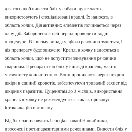
для того щоб вивести бліх у собаки, дуже часто
використовують і спеціалізовані краплі. Їх наносять в
область холки. Дія активних елементів починається через
пару діб. Заборонено в цей період проводити водні
процедури. В іншому випадку, діюча речовина змиється, і
дія препарату буде знижено. Краплі в холку наносяться в
область холки, щоб не допустити злизування речовини
тваринам. Препарати від бліх у вигляді крапель, мають
маслянисту консистенцію. Вони проникають через покрив
шкіри в єдиний кровотік, забезпечуючи тривалий захист від
шкірних паразитів. Цуценятам до 3 місяців, використання
крапель в холку не рекомендується, так як провокує
інтоксикацію організму.
Від бліх застосовують і спеціалізовані Нашийники,
просочені протипаразитарними речовинами. Вивести бліх у