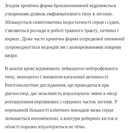
Згодом хронічна форма бронхопневмонії відрізняється
утворенням ділянок емфізематозного типу в легенях.
Збільшується симптоматика недостатності серця і судин,
з’являються розлади в роботі травного тракту, печінки і
нирках. Дуже часто хронічна форма осередкової пневмонії
супроводжується недокрів’ям і захворюваннями покриву
шкіри.
В аналізі крові відзначають лейкоцитоз нейтрофільного
типу, моноцитоз і зниження каталазної активності.
Рентгенологічне дослідження, що проводиться при
діагностиці, дає можливість візуалізувати зміни в місці
розташування верхівкових і серцевих часток легенів. У
переважній більшості клінічних випадків межа серця
залишається непоміченою, а контури реберних кісток в
області поразки візуалізуються не чітко.