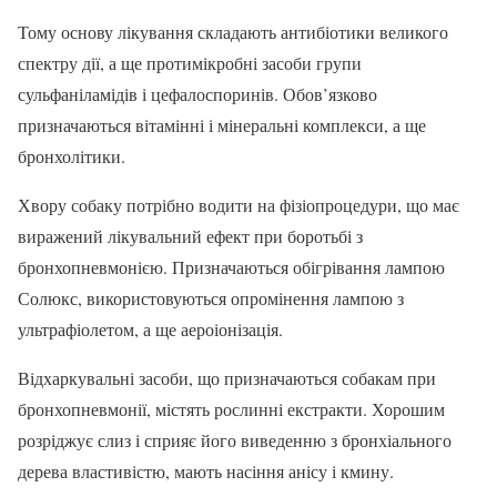
Тому основу лікування складають антибіотики великого
спектру дії, а ще протимікробні засоби групи
сульфаніламідів і цефалоспоринів. Обов’язково
призначаються вітамінні і мінеральні комплекси, а ще
бронхолітики.
Хвору собаку потрібно водити на фізіопроцедури, що має
виражений лікувальний ефект при боротьбі з
бронхопневмонією. Призначаються обігрівання лампою
Солюкс, використовуються опромінення лампою з
ультрафіолетом, а ще аероіонізація.
Відхаркувальні засоби, що призначаються собакам при
бронхопневмонії, містять рослинні екстракти. Хорошим
розріджує слиз і сприяє його виведенню з бронхіального
дерева властивістю, мають насіння анісу і кмину.