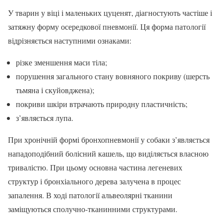
У тварин у віці і маленьких цуценят, діагностують частіше і
затяжну форму осередкової пневмонії. Ця форма патології
відрізняється наступними ознаками:
різке зменшення маси тіла;
порушення загального стану вовняного покриву (шерсть
тьмяна і скуйовджена);
покриви шкіри втрачають природну пластичність;
з’являється лупа.
При хронічній формі бронхопневмонії у собаки з’являється
нападоподібний болісний кашель, що виділяється власною
тривалістю. При цьому основна частина легеневих
структур і бронхіального дерева залучена в процес
запалення. В ході патології альвеолярні тканини
заміщуються сполучно-тканинними структурами.