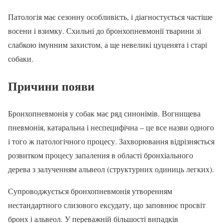
Патологія має сезонну особливість, і діагностується частіше
восени і взимку. Схильні до бронхопневмонії тварини зі
слабкою імунним захистом, а ще невеликі цуценята і старі
собаки.
Причини появи
Бронхопневмонія у собак має ряд синонімів. Вогнищева
пневмонія, катаральна і неспецифічна – це все назви одного
і того ж патологічного процесу. Захворювання відрізняється
розвитком процесу запалення в області бронхіального
дерева з залученням альвеол (структурних одиниць легких).
Супроводжується бронхопневмонія утворенням
нестандартного слизового ексудату, що заповнює просвіт
бронх і альвеол. У переважній більшості випадків