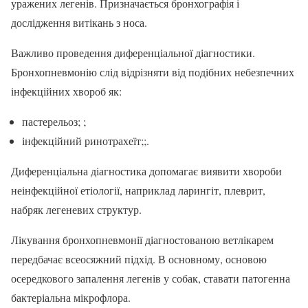
уражених легенів. Призначається бронхографія і
дослідження витікань з носа.
Важливо проведення диференціальної діагностики.
Бронхопневмонію слід відрізняти від подібних небезпечних
інфекційних хвороб як:
пастерельоз; ;
інфекційний ринотрахеїт;;.
Диференціальна діагностика допомагає виявити хвороби
неінфекційної етіології, наприклад ларингіт, плеврит,
набряк легеневих структур.
Лікування бронхопневмонії діагностованою ветлікарем
передбачає всеосяжний підхід. В основному, основою
осередкового запалення легенів у собак, ставати патогенна
бактеріальна мікрофлора.