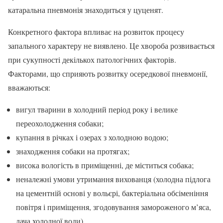
катаральна пневмонія знаходиться у цуценят.
Конкретного фактора впливає на розвиток процесу
запального характеру не виявлено. Це хвороба розвивається
при сукупності декількох патологічних факторів.
Факторами, що сприяють розвитку осередкової пневмонії,
вважаються:
вигул тварини в холодний період року і велике
переохолодження собаки;
купання в річках і озерах з холодною водою;
знаходження собаки на протягах;
висока вологість в приміщенні, де міститься собака;
неналежні умови утримання вихованця (холодна підлога
на цементній основі у вольєрі, бактеріальна обсіменіння
повітря і приміщення, згодовування замороженого м’яса,
дача холодної води).