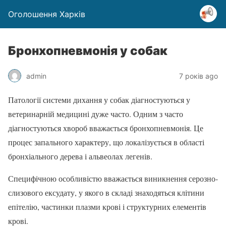
Оголошення Харків
Бронхопневмонія у собак
admin
7 років ago
Патології системи дихання у собак діагностуються у
ветеринарній медицині дуже часто. Одним з часто
діагностуються хвороб вважається бронхопневмонія. Це
процес запального характеру, що локалізується в області
бронхіального дерева і альвеолах легенів.
Специфічною особливістю вважається виникнення серозно-
слизового ексудату, у якого в складі знаходяться клітини
епітелію, частинки плазми крові і структурних елементів
крові.