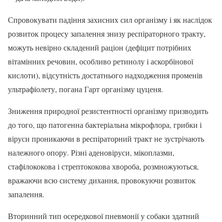
Спровокувати падіння захисних сил організму і як наслідок
розвиток процесу запалення знизу респіраторного тракту,
можуть невірно складений раціон (дефіцит потрібних
вітамінних речовин, особливо ретинолу і аскорбінової
кислоти), відсутність достатнього надходження променів
ультрафіолету, погана Гарт організму цуценя.
Зниження природної резистентності організму призводить
до того, що патогенна бактеріальна мікрофлора, грибки і
віруси проникаючи в респіраторний тракт не зустрічають
належного опору. Різні аденовіруси, мікоплазми,
стафілококова і стрептококова хвороба, розмножуються,
вражаючи всю систему дихання, провокуючи розвиток
запалення.
Вторинний тип осередкової пневмонії у собаки здатний