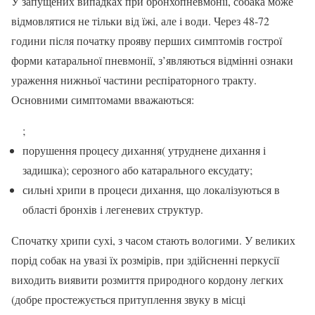
У запущених випадках при бронхопневмонії, собака може
відмовлятися не тільки від їжі, але і води. Через 48-72
години після початку прояву перших симптомів гострої
форми катаральної пневмонії, з’являються відмінні ознаки
ураження нижньої частини респіраторного тракту.
Основними симптомами вважаються:
;
порушення процесу дихання( утруднене дихання і
задишка); серозного або катарального ексудату;
сильні хрипи в процеси дихання, що локалізуються в
області бронхів і легеневих структур.
Спочатку хрипи сухі, з часом стають вологими. У великих
порід собак на увазі їх розмірів, при здійсненні перкусії
виходить виявити розмиття природного кордону легких
(добре простежується притуплення звуку в місці