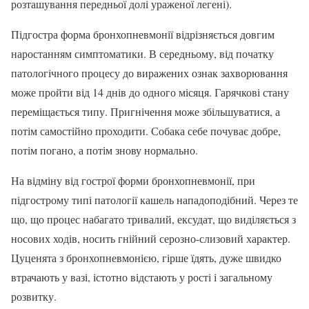
розташування передньої долі ураженої легені).
Підгостра форма бронхопневмонії відрізняється довгим
наростанням симптоматики. В середньому, від початку
патологічного процесу до виражених ознак захворювання
може пройти від 14 днів до одного місяця. Гарячкові стану
переміщається типу. Пригнічення може збільшуватися, а
потім самостійно проходити. Собака себе почуває добре,
потім погано, а потім знову нормально.
На відміну від гострої форми бронхопневмонії, при
підгострому типі патології кашель нападоподібний. Через те
що, що процес набагато тривалий, ексудат, що виділяється з
носових ходів, носить гнійний серозно-слизовий характер.
Цуценята з бронхопневмонією, гірше їдять, дуже швидко
втрачають у вазі, істотно відстають у рості і загальному
розвитку.