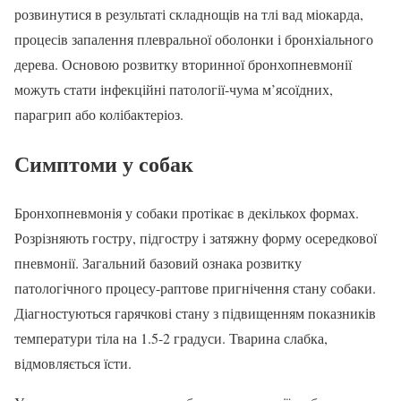
розвинутися в результаті складнощів на тлі вад міокарда,
процесів запалення плевральної оболонки і бронхіального
дерева. Основою розвитку вторинної бронхопневмонії
можуть стати інфекційні патології-чума м’ясоїдних,
парагрип або колібактеріоз.
Симптоми у собак
Бронхопневмонія у собаки протікає в декількох формах.
Розрізняють гостру, підгостру і затяжну форму осередкової
пневмонії. Загальний базовий ознака розвитку
патологічного процесу-раптове пригнічення стану собаки.
Діагностуються гарячкові стану з підвищенням показників
температури тіла на 1.5-2 градуси. Тварина слабка,
відмовляється їсти.