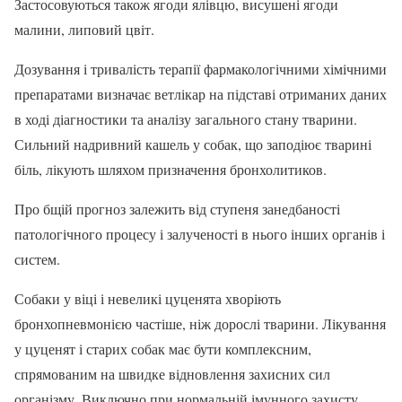
Застосовуються також ягоди ялівцю, висушені ягоди
малини, липовий цвіт.
Дозування і тривалість терапії фармакологічними хімічними
препаратами визначає ветлікар на підставі отриманих даних
в ході діагностики та аналізу загального стану тварини.
Сильний надривний кашель у собак, що заподіює тварині
біль, лікують шляхом призначення бронхолитиков.
Про бщій прогноз залежить від ступеня занедбаності
патологічного процесу і залученості в нього інших органів і
систем.
Собаки у віці і невеликі цуценята хворіють
бронхопневмонією частіше, ніж дорослі тварини. Лікування
у цуценят і старих собак має бути комплексним,
спрямованим на швидке відновлення захисних сил
організму. Виключно при нормальній імунного захисту