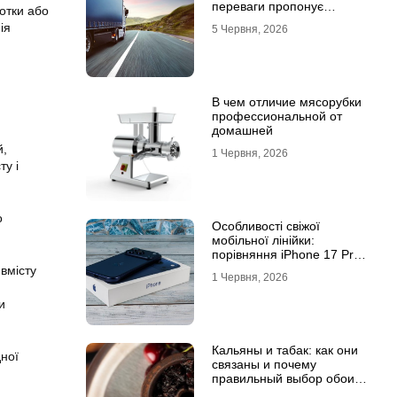
переваги пропонує
отки або
співпраця з
ія
5 Червня, 2026
професіоналами
В чем отличие мясорубки
профессиональной от
домашней
й,
1 Червня, 2026
ту і
о
Особливості свіжої
мобільної лінійки:
порівняння iPhone 17 Pro
та базової версії Айфон 17
вмісту
1 Червня, 2026
и
Кальяны и табак: как они
ної
связаны и почему
правильный выбор обоих
решает всё