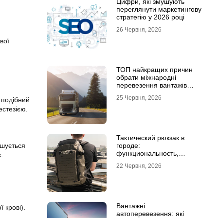
Цифри, які змушують
переглянути маркетингову
стратегію у 2026 році
26 Червня, 2026
вої
ТОП найкращих причин
обрати міжнародні
перевезення вантажів
автомобілями
25 Червня, 2026
 подібний
естезією.
Тактический рюкзак в
ушується
городе:
функциональность,
:
которая не бросается в
22 Червня, 2026
глаза
Вантажні
 крові).
автоперевезення: які