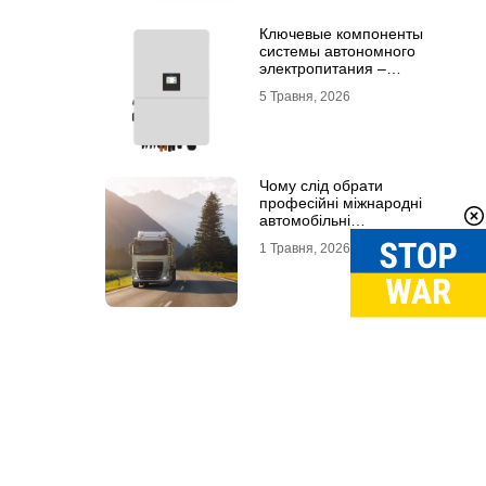
Ключевые компоненты
системы автономного
электропитания –
инвертор DEYE и батарея
5 Травня, 2026
DEYE
Чому слід обрати
професійні міжнародні
автомобільні
вантажоперевезення
1 Травня, 2026