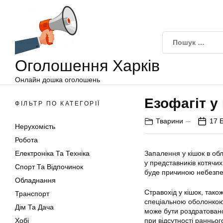
Оголошення
Перейти
Харків
до
вмісту
Оголошення Харків
Онлайн дошка оголошень
Езофагіт у
ФІЛЬТР ПО КАТЕГОРІЇ
Тварини
17 
Нерухомість
Робота
Електроніка Та Техніка
Запалення у кішок в обл
у представників котячих
Спорт Та Відпочинок
буде причиною небезпе
Обладнання
Стравохід у кішок, так
Транспорт
спеціальною оболонкою
Дім Та Дача
може бути роздратован
Хобі
при відсутності ранньог