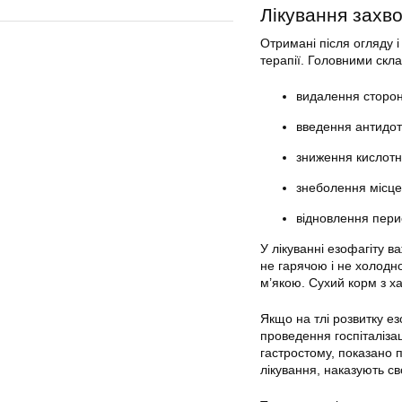
Лікування захв
Отримані після огляду 
терапії. Головними скл
видалення сторонн
введення антидот
зниження кислотн
знеболення місце
відновлення перис
У лікуванні езофагіту 
не гарячою і не холодн
м’якою. Сухий корм з х
Якщо на тлі розвитку е
проведення госпіталіза
гастростому, показано 
лікування, наказують с