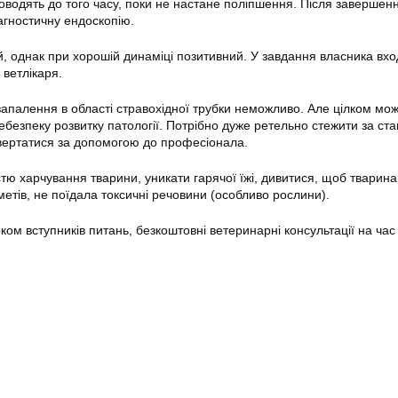
оводять до того часу, поки не настане поліпшення. Після завершен
агностичну ендоскопію.
, однак при хорошій динаміці позитивний. У завдання власника вхо
 ветлікаря.
запалення в області стравохідної трубки неможливо. Але цілком мо
безпеку розвитку патології. Потрібно дуже ретельно стежити за ст
вертатися за допомогою до професіонала.
тю харчування тварини, уникати гарячої їжі, дивитися, щоб тварина
метів, не поїдала токсичні речовини (особливо рослини).
оком вступників питань, безкоштовні ветеринарні консультації на час