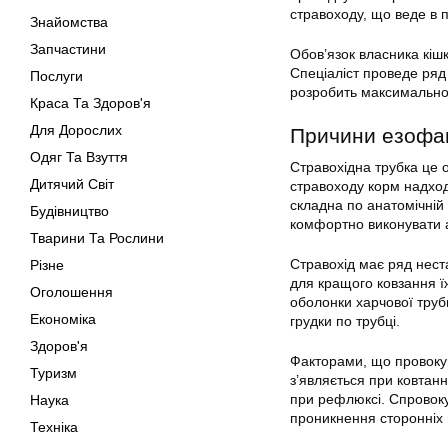
стравоходу, що веде в 
Знайомства
Запчастини
Обов’язок власника кішк
Спеціаліст проведе ряд
Послуги
розробить максимально 
Краса Та Здоров'я
Для Дорослих
Причини езофаг
Одяг Та Взуття
Стравохідна трубка це 
Дитячий Світ
стравоходу корм надход
складна по анатомічній
Будівництво
комфортно виконувати а
Тварини Та Рослини
Стравохід має ряд нест
Різне
для кращого ковзання їж
Оголошення
оболонки харчової труб
Економіка
грудки по трубці.
Здоров'я
Факторами, що провокую
Туризм
з’являється при ковтан
при рефлюксі. Спровоку
Наука
проникнення сторонніх 
Техніка