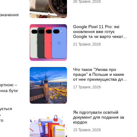
26 Травня, 2026
изначення
Google Pixel 11 Pro: які
оновлення вже готує
Google та чи варто чекати
новинку?
21 Травня, 2026
Что такое “Умова про
працю” в Польше и какие
от нее преимущества для
украинцев?
фортною –
17 Травня, 2026
инна бути
ується
Як підготувати освітній
ь
документ для подання за
го
кордон
15 Травня, 2026