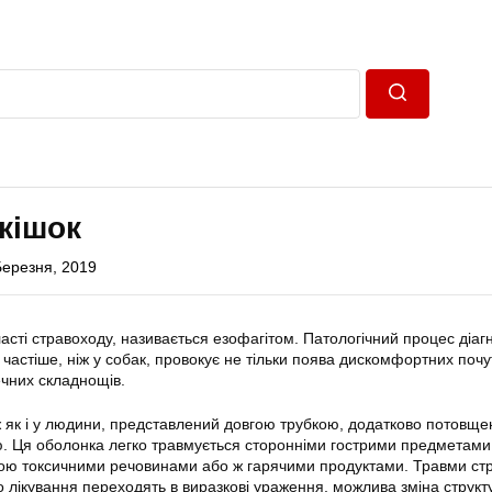
Пошук
 кішок
Березня, 2019
асті стравоходу, називається езофагітом. Патологічний процес діаг
 частіше, ніж у собак, провокує не тільки поява дискомфортних почут
чних складнощів.
ож як і у людини, представлений довгою трубкою, додатково потовщ
. Ця оболонка легко травмується сторонніми гострими предметами
ою токсичними речовинами або ж гарячими продуктами. Травми ст
о лікування переходять в виразкові ураження, можлива зміна структ