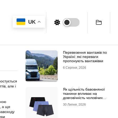
UK
Перевезення вантажів по
Україні: які переваги
пропонують вантажівки
6 Серпня, 2026
ностується
тів, але і
Як щільність бавовняної
тканини впливає на
довговічність чоловічих
еною
трусів-боксерів
30 Липня, 2026
, а ще
равоходу
ури