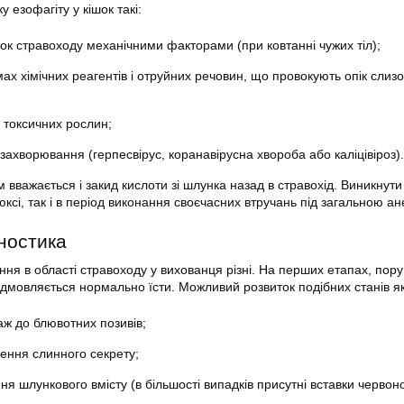
 езофагіту у кішок такі:
ок стравоходу механічними факторами (при ковтанні чужих тіл);
мах хімічних реагентів і отруйних речовин, що провокують опік слизо
 токсичних рослин;
і захворювання (герпесвірус, коранавірусна хвороба або каліцівіроз).
 вважається і закид кислоти зі шлунка назад в стравохід. Виникнути
сі, так і в період виконання своєчасних втручань під загальною ан
гностика
ння в області стравоходу у вихованця різні. На перших етапах, пор
відмовляється нормально їсти. Можливий розвиток подібних станів як
аж до блювотних позивів;
лення слинного секрету;
ня шлункового вмісту (в більшості випадків присутні вставки червоної