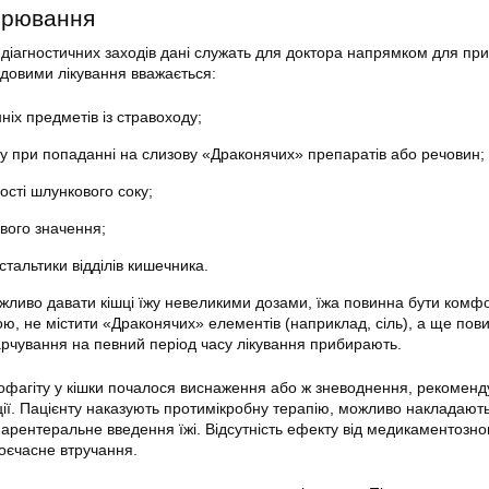
орювання
і діагностичних заходів дані служать для доктора напрямком для пр
адовими лікування вважається:
іх предметів із стравоходу;
у при попаданні на слизову «Драконячих» препаратів або речовин;
ості шлункового соку;
вого значення;
тальтики відділів кишечника.
важливо давати кішці їжу невеликими дозами, їжа повинна бути ком
ою, не містити «Драконячих» елементів (наприклад, сіль), а ще пов
арчування на певний період часу лікування прибирають.
зофагіту у кішки почалося виснаження або ж зневоднення, рекоменд
ції. Пацієнту наказують протимікробну терапію, можливо накладают
парентеральне введення їжі. Відсутність ефекту від медикаментозно
воєчасне втручання.