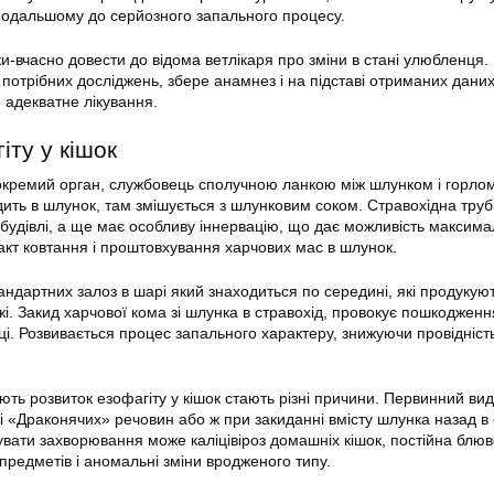
подальшому до серйозного запального процесу.
и-вчасно довести до відома ветлікаря про зміни в стані улюбленця.
 потрібних досліджень, збере анамнез і на підставі отриманих дани
адекватне лікування.
іту у кішок
окремий орган, службовець сполучною ланкою між шлунком і горло
ить в шлунок, там змішується з шлунковим соком. Стравохідна труб
 будівлі, а ще має особливу іннервацію, що дає можливість максим
кт ковтання і проштовхування харчових мас в шлунок.
андартних залоз в шарі який знаходиться по середині, які продукую
і. Закид харчової кома зі шлунка в стравохід, провокує пошкодженн
ці. Розвивається процес запального характеру, знижуючи провідніст
ть розвиток езофагіту у кішок стають різні причини. Первинний вид
ні «Драконячих» речовин або ж при закиданні вмісту шлунка назад в 
вати захворювання може каліцівіроз домашніх кішок, постійна блюв
предметів і аномальні зміни вродженого типу.