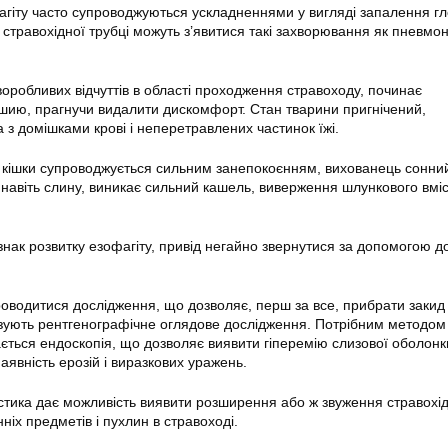
гіту часто супроводжуються ускладненнями у вигляді запалення гл
 в стравохідної трубці можуть з’явитися такі захворювання як пневмон
воробливих відчуттів в області проходження стравоходу, починає
шию, прагнучи видалити дискомфорт. Стан тварини пригнічений,
 з домішками крові і неперетравлених частинок їжі.
 кішки супроводжується сильним занепокоєнням, вихованець сонни
 навіть слину, виникає сильний кашель, виверження шлункового вміс
нак розвитку езофагіту, привід негайно звернутися за допомогою д
проводитися дослідження, що дозволяє, перш за все, прибрати закид 
азують рентгенографічне оглядове дослідження. Потрібним методом
ається ендоскопія, що дозволяє виявити гіперемію слизової оболонк
аявність ерозій і виразкових уражень.
тика дає можливість виявити розширення або ж звуження стравохід
нніх предметів і пухлин в стравоході.