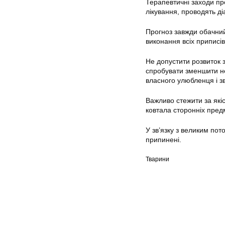
Терапевтичні заходи пр
лікування, проводять ді
Прогноз завжди обачний
виконання всіх приписів
Не допустити розвиток 
спробувати зменшити не
власного улюбленця і з
Важливо стежити за якіс
ковтала сторонніх пред
У зв’язку з великим пот
припинені.
Тварини