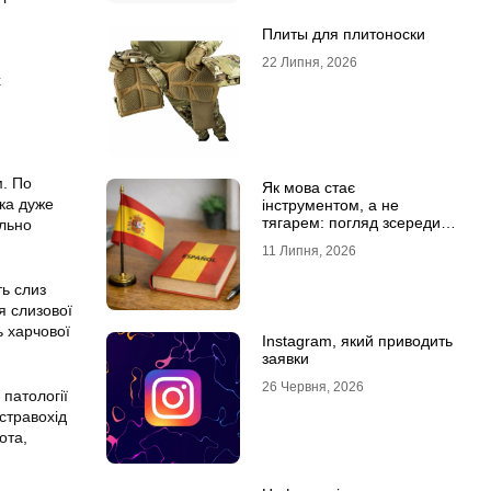
Плиты для плитоноски
22 Липня, 2026
х
м. По
Як мова стає
ка дуже
інструментом, а не
тягарем: погляд зсередини
ально
навчального процесу
11 Липня, 2026
ть слиз
я слизової
ь харчової
Instagram, який приводить
заявки
26 Червня, 2026
 патології
стравохід
ота,