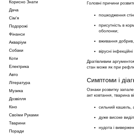
Корисно Знати
Головні причини розвитку
Дача
пошкодження стін
Сім'я
присутність в кор
Подорожі
оболонки;
Фінанси
вживання добрив,
Акваріум
Собаки
вірусні інфекційн
Коти
Дратівливим аргументом
Електрика
стан може як при рефлюк
Авто
Симптоми і діа
Література
Ознаки розвитку запале
Музика
акт ковтання, тварина 
Дозвілля
Кіно
сильний кашель, 
Своїми Руками
дуже високе виді
Тварини
нудота і вивержен
Поради