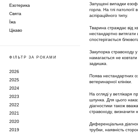
Запущені випадки езофа
Езотерика
горла. На тлі патології
Свята
аспіраційного типу.
Їжа
Тварина страждає від х
Цікаво
нестандартно витягати 
спостерігається блювота
Закупорка стравоходу у
ФІЛЬТР ЗА РОКАМИ
намагається не ковтати
задишка.
2026
Поява нестандартних оз
2025
ветеринарної клініки.
2024
На огляді у ветлікаря 
2023
шлунка. Для цього нак
2022
діагностики також вваж
стравоходу, визначити н
2021
2020
Диференціальна діагнос
2019
трубки, наявність сторо