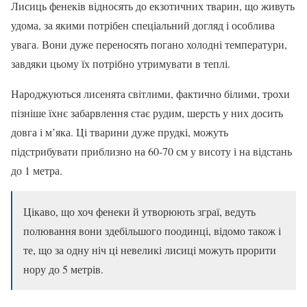
Лисиць фенеків відносять до екзотичних тварин, що живуть
удома, за якими потрібен спеціальний догляд і особлива
увага. Вони дуже переносять погано холодні температури,
завдяки цьому їх потрібно утримувати в теплі.
Народжуються лисенята світлими, фактично білими, трохи
пізніше їхнє забарвлення стає рудим, шерсть у них досить
довга і м’яка. Ці тварини дуже прудкі, можуть
підстрибувати приблизно на 60-70 см у висоту і на відстань
до 1 метра.
Цікаво, що хоч фенеки й утворюють зграї, ведуть
полювання вони здебільшого поодинці, відомо також і
те, що за одну ніч ці невеликі лисиці можуть прорити
нору до 5 метрів.