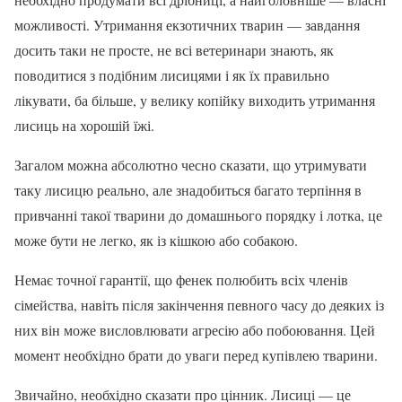
можливості. Утримання екзотичних тварин — завдання
досить таки не просте, не всі ветеринари знають, як
поводитися з подібним лисицями і як їх правильно
лікувати, ба більше, у велику копійку виходить утримання
лисиць на хорошій їжі.
Загалом можна абсолютно чесно сказати, що утримувати
таку лисицю реально, але знадобиться багато терпіння в
привчанні такої тварини до домашнього порядку і лотка, це
може бути не легко, як із кішкою або собакою.
Немає точної гарантії, що фенек полюбить всіх членів
сімейства, навіть після закінчення певного часу до деяких із
них він може висловлювати агресію або побоювання. Цей
момент необхідно брати до уваги перед купівлею тварини.
Звичайно, необхідно сказати про цінник. Лисиці — це