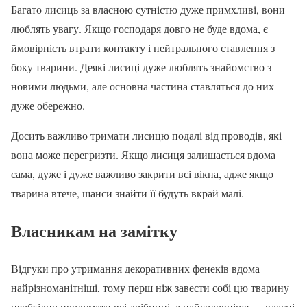
Багато лисиць за власною сутністю дуже примхливі, вони
люблять увагу. Якщо господаря довго не буде вдома, є
ймовірність втрати контакту і нейтрального ставлення з
боку тварини. Деякі лисиці дуже люблять знайомство з
новими людьми, але основна частина ставляться до них
дуже обережно.
Досить важливо тримати лисицю подалі від проводів, які
вона може перегризти. Якщо лисиця залишається вдома
сама, дуже і дуже важливо закрити всі вікна, адже якщо
тварина втече, шанси знайти її будуть вкрай малі.
Власникам на замітку
Відгуки про утримання декоративних фенеків вдома
найрізноманітніші, тому перш ніж завести собі цю тварину
необхідно продумати всі дрібниці, а найголовніше — власні