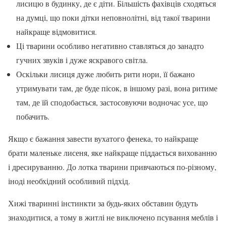
лисицю в будинку, де є діти. Більшість фахівців сходяться
на думці, що поки дітки неповнолітні, від такої тварини
найкраще відмовитися.
Ці тварини особливо негативно ставляться до занадто
гучних звуків і дуже яскравого світла.
Оскільки лисиця дуже любить рити нори, її бажано
утримувати там, де буде пісок, в іншому разі, вона ритиме
там, де їй сподобається, застосовуючи водночас усе, що
побачить.
Якщо є бажання завести вухатого фенека, то найкраще
брати маленьке лисеня, яке найкраще піддається вихованню
і дресируванню. До лотка тварини привчаються по-різному,
іноді необхідний особливий підхід.
Хижі тваринні інстинкти за будь-яких обставин будуть
знаходитися, а тому в житлі не виключено псування меблів і