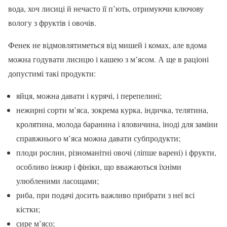
вода, хоч лисиці й нечасто її п’ють, отримуючи ключову
вологу з фруктів і овочів.
Фенек не відмовлятиметься від мишей і комах, але вдома
можна годувати лисицю і кашею з м’ясом. А ще в раціоні
допустимі такі продукти:
яйця, можна давати і курячі, і перепелині;
нежирні сорти м’яса, зокрема курка, індичка, телятина,
кролятина, молода баранина і яловичина, іноді для заміни
справжнього м’яса можна давати субпродукти;
плоди рослин, різноманітні овочі (ліпше варені) і фрукти,
особливо інжир і фініки, що вважаються їхніми
улюбленими ласощами;
риба, при подачі досить важливо прибрати з неї всі
кістки;
сире м’ясо;