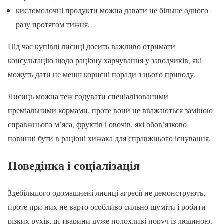
кисломолочні продукти можна давати не більше одного
разу протягом тижня.
Під час купівлі лисиці досить важливо отримати
консультацію щодо раціону харчування у заводчиків, які
можуть дати не менш корисні поради з цього приводу.
Лисиць можна теж годувати спеціалізованими
преміальними кормами, проте вони не вважаються заміною
справжнього м’яса, фруктів і овочів, які обов’язково
повинні бути в раціоні хижака для справжнього існування.
Поведінка і соціалізація
Здебільшого одомашнені лисиці агресії не демонструють,
проте при них не варто особливо сильно шуміти і робити
різких рухів, ці тварини дуже полохливі поруч із людиною.