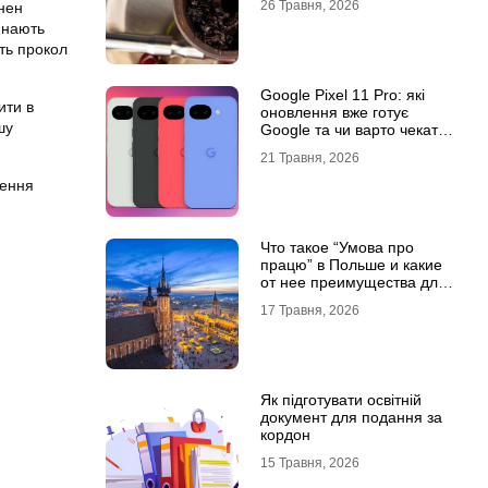
26 Травня, 2026
инен
инають
ять прокол
Google Pixel 11 Pro: які
ити в
оновлення вже готує
шу
Google та чи варто чекати
новинку?
21 Травня, 2026
дення
Что такое “Умова про
працю” в Польше и какие
от нее преимущества для
украинцев?
17 Травня, 2026
Як підготувати освітній
документ для подання за
кордон
15 Травня, 2026