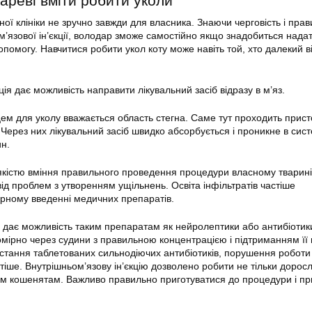
ареві вміти робити уколи
ої клініки не зручно завжди для власника. Знаючи черговість і пра
’язової ін’єкції, володар зможе самостійно якщо знадобиться нада
омогу. Навчитися робити укол коту може навіть той, хто далекий в
.
ція дає можливість направити лікувальний засіб відразу в м’яз.
цем для уколу вважається область стегна. Саме тут проходить прис
. Через них лікувальний засіб швидко абсорбується і проникне в сис
ин.
кістю вміння правильного проведення процедури власному тварині
ід проблем з утворенням ущільнень. Освіта інфільтратів частіше
кірному введенні медичних препаратів.
 дає можливість таким препаратам як нейролептики або антибіотик
мірно через судини з правильною концентрацією і підтриманням її в
истання таблетованих сильнодіючих антибіотиків, порушення роботи
стіше. Внутрішньом’язову ін’єкцію дозволено робити не тільки дорос
м кошенятам. Важливо правильно приготуватися до процедури і пр