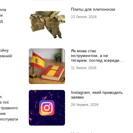
Плиты для плитоноски
вила
ти
22 Липня, 2026
ід
тойну
Як мова стає
інструментом, а не
темний
тягарем: погляд зсередини
навчального процесу
11 Липня, 2026
Instagram, який приводить
и,
заявки
 тілі
26 Червня, 2026
 травного
лим
иготувати