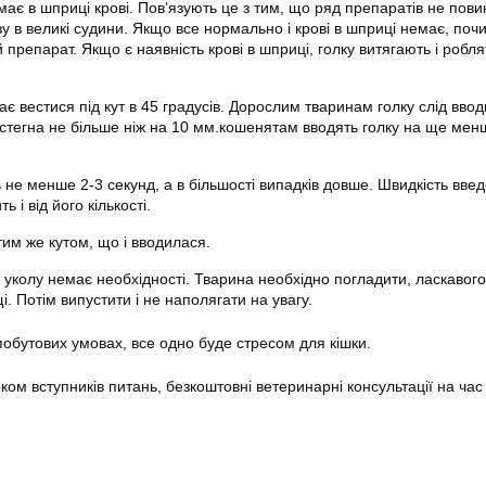
ає в шприці крові. Пов’язують це з тим, що ряд препаратів не пов
у в великі судини. Якщо все нормально і крові в шприці немає, поч
препарат. Якщо є наявність крові в шприці, голку витягають і робл
є вестися під кут в 45 градусів. Дорослим тваринам голку слід ввод
стегна не більше ніж на 10 мм.кошенятам вводять голку на ще мен
 не менше 2-3 секунд, а в більшості випадків довше. Швидкість вве
 і від його кількості.
 тим же кутом, що і вводилася.
е уколу немає необхідності. Тварина необхідно погладити, ласкавого
і. Потім випустити і не наполягати на увагу.
 побутових умовах, все одно буде стресом для кішки.
оком вступників питань, безкоштовні ветеринарні консультації на час