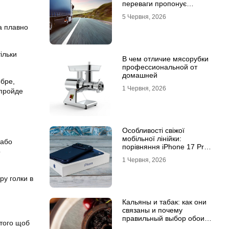
переваги пропонує
співпраця з
5 Червня, 2026
професіоналами
а плавно
тільки
В чем отличие мясорубки
профессиональной от
домашней
обре,
1 Червня, 2026
 пройде
Особливості свіжої
мобільної лінійки:
 або
порівняння iPhone 17 Pro
о
та базової версії Айфон 17
1 Червня, 2026
ру голки в
Кальяны и табак: как они
связаны и почему
правильный выбор обоих
 того щоб
решает всё