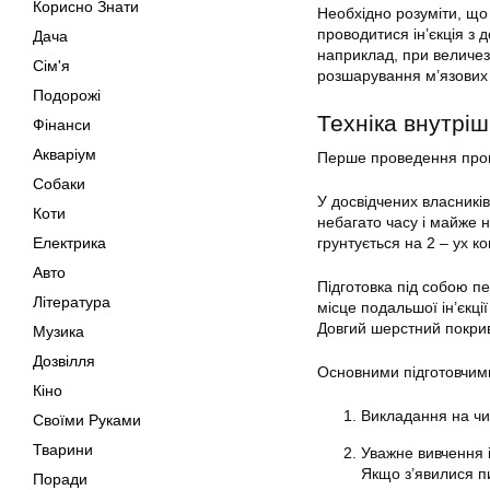
Корисно Знати
Необхідно розуміти, що
проводитися ін’єкція з 
Дача
наприклад, при величезн
Сім'я
розшарування м’язових
Подорожі
Техніка внутріш
Фінанси
Акваріум
Перше проведення проце
Собаки
У досвідчених власників
Коти
небагато часу і майже 
Електрика
грунтується на 2 – ух к
Авто
Підготовка під собою п
Література
місце подальшої ін’єкці
Довгий шерстний покрив
Музика
Дозвілля
Основними підготовчим
Кіно
Викладання на чи
Своїми Руками
Тварини
Уважне вивчення і
Якщо з’явилися п
Поради