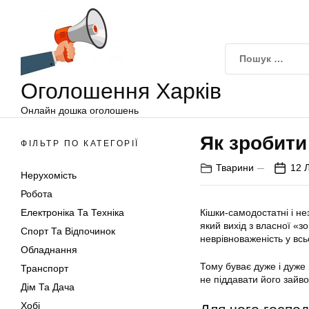
Оголошення
Перейти
Харків
до
вмісту
Оголошення Харків
Онлайн дошка оголошень
Як зробити
ФІЛЬТР ПО КАТЕГОРІЇ
Тварини
12 
Нерухомість
Робота
Електроніка Та Техніка
Кішки-самодостатні і не
який вихід з власної «
Спорт Та Відпочинок
неврівноваженість у всь
Обладнання
Тому буває дуже і дуже
Транспорт
не піддавати його зайво
Дім Та Дача
Хобі