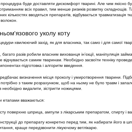
 процедура буде доставляти дискомфорт тварині. Але чим якісно б
дотриманням всіх правил, тим менше ризиків розвитку складнощів. Т
их кількостях вводяться препаратів, відбувається травматизація тк
 волокон.
ньом’язового уколу коту
дури-хвилюючий захід, як для власника, так само і для самої тва
, багато разів робили власним вихованця ін’єкції, маніпуляція займ
не відчувається самим тваринам. Необхідно засвоїти техніку провед
омпонентах-підготовка і алгоритм введення.
ередбачає визначення місця проколу і умиротворення тварини. Під
ї потрібно з таким розрахунком, щоб на ньому не було травм і запал
 необхідно видалити, зістригти ножицями.
и етапами вважаються:
сту поверхню шприца, ампули з лікарським препаратом, спирту і ва
нструкції до препарату конкретно перед тим, як набирати його в ш
итання, краще передзвонити лікуючому ветлікарю.