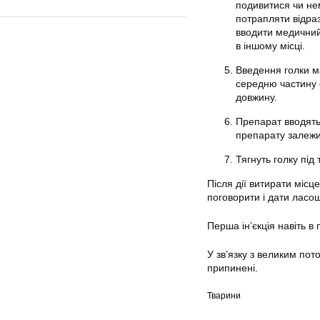
подивитися чи нем
потрапляти відраз
вводити медичний 
в іншому місці.
Введення голки ма
середню частину 
довжину.
Препарат вводять
препарату залежить
Тягнуть голку під
Після дії витирати місц
поговорити і дати ласощ
Перша ін’єкція навіть в
У зв’язку з великим пот
припинені.
Тварини