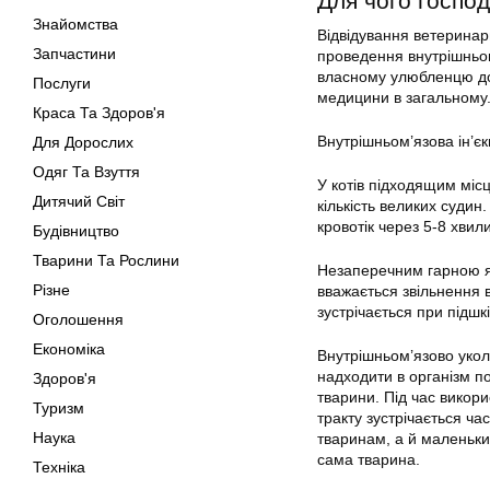
Для чого господ
Знайомства
Відвідування ветеринарн
Запчастини
проведення внутрішньом
власному улюбленцю доп
Послуги
медицини в загальному
Краса Та Здоров'я
Внутрішньом’язова ін’єк
Для Дорослих
Одяг Та Взуття
У котів підходящим міс
Дитячий Світ
кількість великих судин
кровотік через 5-8 хвил
Будівництво
Тварини Та Рослини
Незаперечним гарною я
Різне
вважається звільнення в
зустрічається при підш
Оголошення
Економіка
Внутрішньом’язово укол
надходити в організм по
Здоров'я
тварини. Під час викор
Туризм
тракту зустрічається ча
Наука
тваринам, а й маленьки
сама тварина.
Техніка