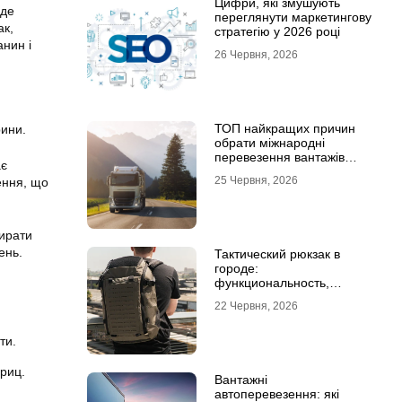
Цифри, які змушують
уде
переглянути маркетингову
ак,
стратегію у 2026 році
анин і
26 Червня, 2026
ТОП найкращих причин
рини.
обрати міжнародні
перевезення вантажів
ає
автомобілями
25 Червня, 2026
ення, що
бирати
ень.
Тактический рюкзак в
городе:
функциональность,
которая не бросается в
22 Червня, 2026
глаза
ти.
приц.
Вантажні
автоперевезення: які