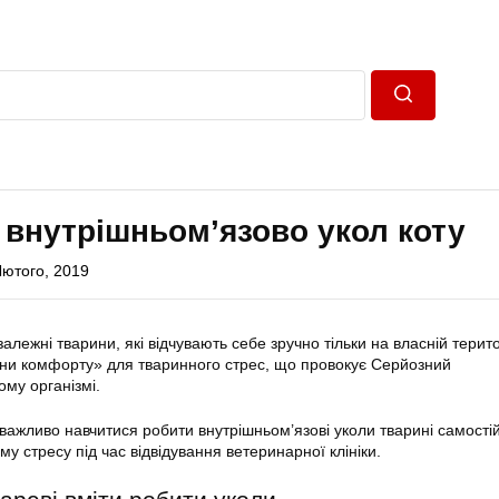
Пошук
 внутрішньом’язово укол коту
Лютого, 2019
залежні тварини, які відчувають себе зручно тільки на власній терито
зони комфорту» для тваринного стрес, що провокує Серйозний
ому організмі.
 важливо навчитися робити внутрішньом’язові уколи тварині самості
му стресу під час відвідування ветеринарної клініки.