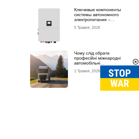
Ключевые компоненты
системы автономного
электропитания –
инвертор DEYE и батарея
5 Травня, 2026
DEYE
Чому слід обрати
професійні міжнародні
автомобільні
вантажоперевезення
1 Травня, 2026