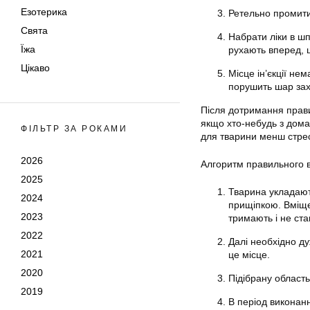
Езотерика
Ретельно промити 
Свята
Набрати ліки в ш
Їжа
рухають вперед, 
Цікаво
Місце ін’єкції не
порушить шар зах
Після дотримання прави
якщо хто-небудь з дом
ФІЛЬТР ЗА РОКАМИ
для тварини менш стре
2026
Алгоритм правильного 
2025
Тварина укладають
2024
прищіпкою. Вміще
2023
тримають і не ста
2022
Далі необхідно ду
2021
це місце.
2020
Підібрану область 
2019
В період виконанн