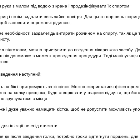
руки з милом під водою з крана і продезінфікувати їх спиртом.
приц і потім видалити весь зайве повітря. Для цього поршень шприц
щоб заповнити порожнечі рідиною.
має необхідності заздалегідь витирати розчином на спирту, так як це 
исту.
л підготовки, можна приступити до введення лікарського засобу. Д
ашніх допоможе в момент проведення процедури. Тоді маніпуляція
сово.
введення наступний:
 на бік і притримують за кінцівки. Можна скористатися фіксатором
на на холку прищіпка, буде створювати у тварини відчуття, що йог
не зрушуватися з місця.
же і дуже уважно намацати кістка, щоб не допустити можливість упо
для ін’єкції не слід стискати.
я дії після введення голки, потрібно трохи відтягнути поршень, для