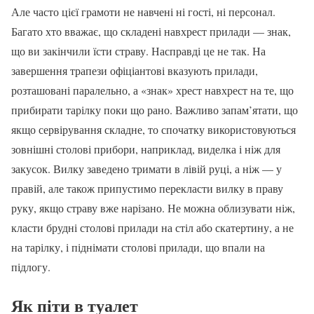
Але часто цієї грамоти не навчені ні гості, ні персонал.
Багато хто вважає, що складені навхрест прилади — знак,
що ви закінчили їсти страву. Насправді це не так. На
завершення трапези офіціантові вказують прилади,
розташовані паралельно, а «знак» хрест навхрест на те, що
прибирати тарілку поки що рано. Важливо запам’ятати, що
якщо сервірування складне, то спочатку використовуються
зовнішні столові прибори, наприклад, виделка і ніж для
закусок. Вилку заведено тримати в лівій руці, а ніж — у
правій, але також припустимо перекласти вилку в праву
руку, якщо страву вже нарізано. Не можна облизувати ніж,
класти брудні столові прилади на стіл або скатертину, а не
на тарілку, і піднімати столові прилади, що впали на
підлогу.
Як піти в туалет