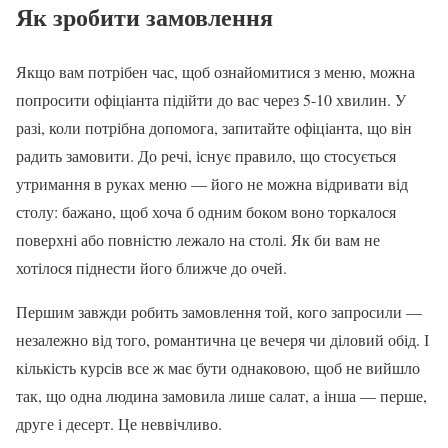
Як зробити замовлення
Якщо вам потрібен час, щоб ознайомитися з меню, можна
попросити офіціанта підійти до вас через 5-10 хвилин. У
разі, коли потрібна допомога, запитайте офіціанта, що він
радить замовити. До речі, існує правило, що стосується
утримання в руках меню — його не можна відривати від
столу: бажано, щоб хоча б одним боком воно торкалося
поверхні або повністю лежало на столі. Як би вам не
хотілося піднести його ближче до очей.
Першим завжди робить замовлення той, кого запросили —
незалежно від того, романтична це вечеря чи діловий обід. І
кількість курсів все ж має бути однаковою, щоб не вийшло
так, що одна людина замовила лише салат, а інша — перше,
друге і десерт. Це неввічливо.