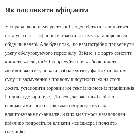
Як покликати офіціанта
У справді хорошому ресторані жоден гість не залишиться
поза увагою — офіціанти дбайливо стежать за перебігом
обіду чи вечері. Але буває так, що вам потрібно привернути
увагу обслуговуючого персоналу. Звісно, не варто свистіти,
кричати «агов, ви!» і «порахуйте нас!» або ж почати
активно жестикулювати, зображуючи у фарбах поїдання
супу чи засмучення з приводу відсутності їжі на столі,
досить установити зоровий контакт із кимось із працівників
і підняти догори руку. До речі, загравання і флірт з
офіціантами і хостес так само неприпустимі, як і
влаштовування скандалів. Якщо ви чимось незадоволені,
ввічливо попросіть викликати менеджера і поясніть
ситуацію