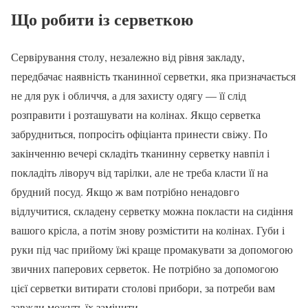
Що робити із серветкою
Сервірування столу, незалежно від рівня закладу,
передбачає наявність тканинної серветки, яка призначається
не для рук і обличчя, а для захисту одягу — її слід
розправити і розташувати на колінах. Якщо серветка
забрудниться, попросіть офіціанта принести свіжу. По
закінченню вечері складіть тканинну серветку навпіл і
покладіть ліворуч від тарілки, але не треба класти її на
брудний посуд. Якщо ж вам потрібно ненадовго
відлучитися, складену серветку можна покласти на сидіння
вашого крісла, а потім знову розмістити на колінах. Губи і
руки під час прийому їжі краще промакувати за допомогою
звичних паперових серветок. Не потрібно за допомогою
цієї серветки витирати столові прибори, за потреби вам
завжди можуть їх замінити.