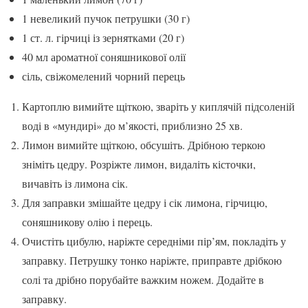
1 невеликий пучок петрушки (30 г)
1 ст. л. гірчиці із зернятками (20 г)
40 мл ароматної соняшникової олії
сіль, свіжомелений чорний перець
Картоплю вимийте щіткою, зваріть у киплячій підсоленій
воді в «мундирі» до м’якості, приблизно 25 хв.
Лимон вимийте щіткою, обсушіть. Дрібною теркою
зніміть цедру. Розріжте лимон, видаліть кісточки,
вичавіть із лимона сік.
Для заправки змішайте цедру і сік лимона, гірчицю,
соняшникову олію і перець.
Очистіть цибулю, наріжте середніми пір’ям, покладіть у
заправку. Петрушку тонко наріжте, приправте дрібкою
солі та дрібно порубайте важким ножем. Додайте в
заправку.