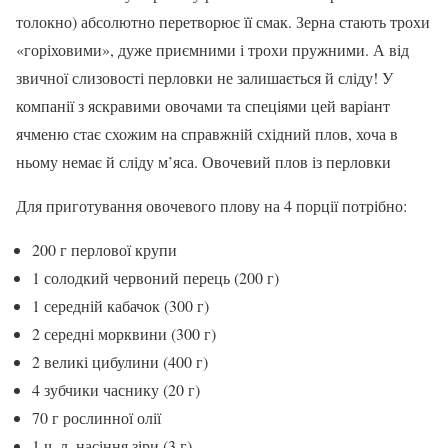
толокно) абсолютно перетворює її смак. Зерна стають трохи
«горіховими», дуже приємними і трохи пружними. А від
звичної слизовості перловки не залишається й сліду! У
компанії з яскравими овочами та спеціями цей варіант
ячменю стає схожим на справжній східний плов, хоча в
ньому немає й сліду м’яса. Овочевий плов із перловки
Для приготування овочевого плову на 4 порції потрібно:
200 г перлової крупи
1 солодкий червоний перець (200 г)
1 середній кабачок (300 г)
2 середні морквини (300 г)
2 великі цибулини (400 г)
4 зубчики часнику (20 г)
70 г рослинної олії
1 ч. л. насіння зіри (3 г)