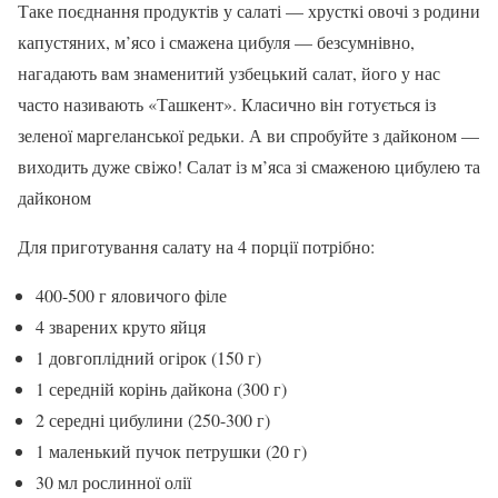
Таке поєднання продуктів у салаті — хрусткі овочі з родини
капустяних, м’ясо і смажена цибуля — безсумнівно,
нагадають вам знаменитий узбецький салат, його у нас
часто називають «Ташкент». Класично він готується із
зеленої маргеланської редьки. А ви спробуйте з дайконом —
виходить дуже свіжо! Салат із м’яса зі смаженою цибулею та
дайконом
Для приготування салату на 4 порції потрібно:
400-500 г яловичого філе
4 зварених круто яйця
1 довгоплідний огірок (150 г)
1 середній корінь дайкона (300 г)
2 середні цибулини (250-300 г)
1 маленький пучок петрушки (20 г)
30 мл рослинної олії