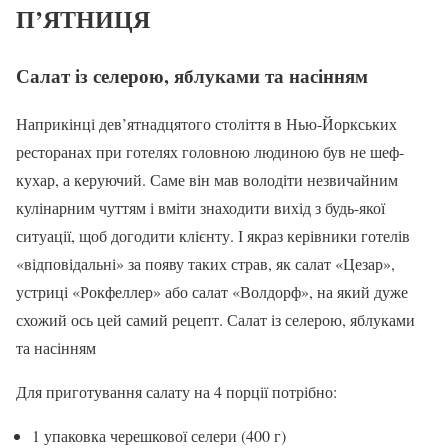
П’ЯТНИЦЯ
Салат із селерою, яблуками та насінням
Наприкінці дев’ятнадцятого століття в Нью-Йоркських
ресторанах при готелях головною людиною був не шеф-
кухар, а керуючий. Саме він мав володіти незвичайним
кулінарним чуттям і вміти знаходити вихід з будь-якої
ситуації, щоб догодити клієнту. І якраз керівники готелів
«відповідальні» за появу таких страв, як салат «Цезар»,
устриці «Рокфеллер» або салат «Волдорф», на який дуже
схожий ось цей самий рецепт. Салат із селерою, яблуками
та насінням
Для приготування салату на 4 порції потрібно:
1 упаковка черешкової селери (400 г)