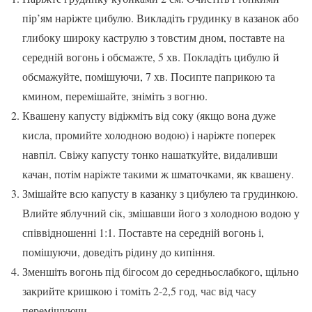
пір’ям наріжте цибулю. Викладіть грудинку в казанок або
глибоку широку каструлю з товстим дном, поставте на
середній вогонь і обсмажте, 5 хв. Покладіть цибулю й
обсмажуйте, помішуючи, 7 хв. Посипте паприкою та
кмином, перемішайте, зніміть з вогню.
Квашену капусту відіжміть від соку (якщо вона дуже
кисла, промийте холодною водою) і наріжте поперек
навпіл. Свіжу капусту тонко нашаткуйте, видаливши
качан, потім наріжте такими ж шматочками, як квашену.
Змішайте всю капусту в казанку з цибулею та грудинкою.
Влийте яблучний сік, змішавши його з холодною водою у
співвідношенні 1:1. Поставте на середній вогонь і,
помішуючи, доведіть рідину до кипіння.
Зменшіть вогонь під бігосом до середньослабкого, щільно
закрийте кришкою і томіть 2-2,5 год, час від часу
перемішуючи.