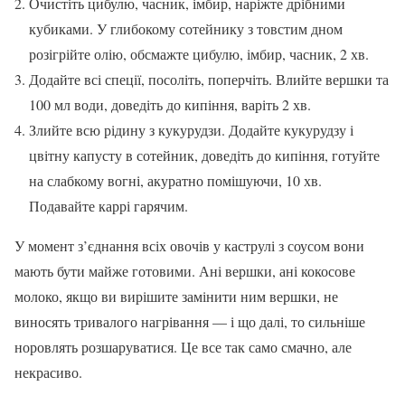
Очистіть цибулю, часник, імбир, наріжте дрібними
кубиками. У глибокому сотейнику з товстим дном
розігрійте олію, обсмажте цибулю, імбир, часник, 2 хв.
Додайте всі спеції, посоліть, поперчіть. Влийте вершки та
100 мл води, доведіть до кипіння, варіть 2 хв.
Злийте всю рідину з кукурудзи. Додайте кукурудзу і
цвітну капусту в сотейник, доведіть до кипіння, готуйте
на слабкому вогні, акуратно помішуючи, 10 хв.
Подавайте каррі гарячим.
У момент з’єднання всіх овочів у каструлі з соусом вони
мають бути майже готовими. Ані вершки, ані кокосове
молоко, якщо ви вирішите замінити ним вершки, не
виносять тривалого нагрівання — і що далі, то сильніше
норовлять розшаруватися. Це все так само смачно, але
некрасиво.