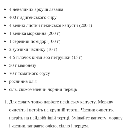
4 невеликих аркуші лаваша
400 г адигейського сиру
4 великі листки пекінської капусти (200 г)
1 велика морквина (200 г)
1 середній помідор (100 г)
2 зубчики часнику (10 г)
4-5 гілочок кінзи або петрушки (15 г)
50 г майонезу
70 г томатного соусу
рослинна олія
сіль, свіжомелений чорний перець
Для салату тонко наріжте пекінську капусту. Моркву
очистіть і натріть на крупній тертці. Часник очистіть,
натріть на найдрібнішій тертці. Змішайте капусту, моркву
і часник, заправте олією, сіллю і перцем.