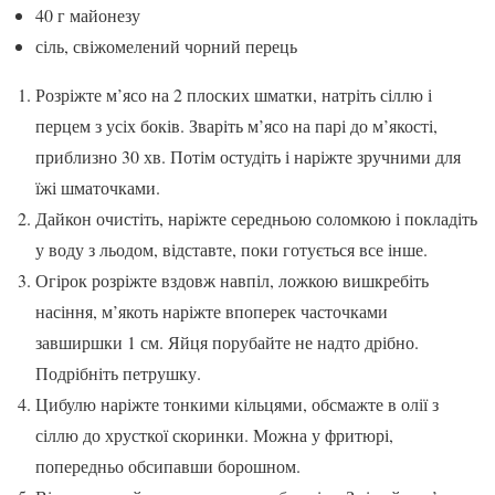
40 г майонезу
сіль, свіжомелений чорний перець
Розріжте м’ясо на 2 плоских шматки, натріть сіллю і
перцем з усіх боків. Зваріть м’ясо на парі до м’якості,
приблизно 30 хв. Потім остудіть і наріжте зручними для
їжі шматочками.
Дайкон очистіть, наріжте середньою соломкою і покладіть
у воду з льодом, відставте, поки готується все інше.
Огірок розріжте вздовж навпіл, ложкою вишкребіть
насіння, м’якоть наріжте впоперек часточками
завширшки 1 см. Яйця порубайте не надто дрібно.
Подрібніть петрушку.
Цибулю наріжте тонкими кільцями, обсмажте в олії з
сіллю до хрусткої скоринки. Можна у фритюрі,
попередньо обсипавши борошном.