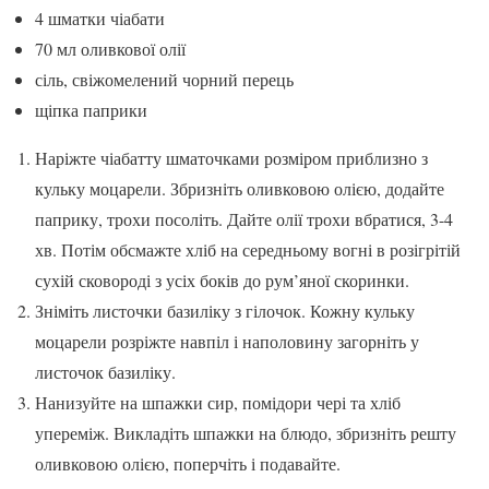
4 шматки чіабати
70 мл оливкової олії
сіль, свіжомелений чорний перець
щіпка паприки
Наріжте чіабатту шматочками розміром приблизно з
кульку моцарели. Збризніть оливковою олією, додайте
паприку, трохи посоліть. Дайте олії трохи вбратися, 3-4
хв. Потім обсмажте хліб на середньому вогні в розігрітій
сухій сковороді з усіх боків до рум’яної скоринки.
Зніміть листочки базиліку з гілочок. Кожну кульку
моцарели розріжте навпіл і наполовину загорніть у
листочок базиліку.
Нанизуйте на шпажки сир, помідори чері та хліб
упереміж. Викладіть шпажки на блюдо, збризніть решту
оливковою олією, поперчіть і подавайте.