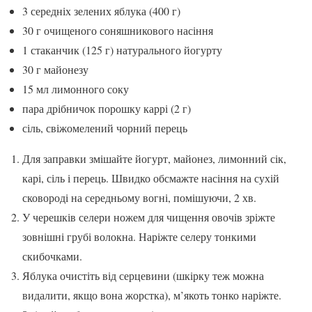
3 середніх зелених яблука (400 г)
30 г очищеного соняшникового насіння
1 стаканчик (125 г) натурального йогурту
30 г майонезу
15 мл лимонного соку
пара дрібничок порошку каррі (2 г)
сіль, свіжомелений чорний перець
Для заправки змішайте йогурт, майонез, лимонний сік,
карі, сіль і перець. Швидко обсмажте насіння на сухій
сковороді на середньому вогні, помішуючи, 2 хв.
У черешків селери ножем для чищення овочів зріжте
зовнішні грубі волокна. Наріжте селеру тонкими
скибочками.
Яблука очистіть від серцевини (шкірку теж можна
видалити, якщо вона жорстка), м’якоть тонко наріжте.