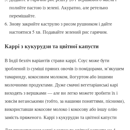
полийте пастою із зелені. Акуратно, але ретельно
перемішайте.
Знову закрийте каструлю з рисом рушником і дайте
настоятися 5 хв. Подавайте зелений рис гарячим.
Каррі з кукурудзи та цвітної капусти
В Індії безліч варіантів страви каррі. Соус може бути
зроблений із суміші пряних овочів із помідорами, м’якушем
тамаринду, кокосовим молоком, йогуртом або іншими
молочними продуктами. Дуже смачні вегетаріанські карі
виходять з вершками — але ви легко можете зробити їх і
зовсім веганськими (тобто, за нашими поняттями, пісними),
використавши кокосове молоко і кокосову або іншу олію
замість пряженого. Каррі з кукурудзи та цвітної капусти
Для приготування каррі з курки та цвітної капусти на 4