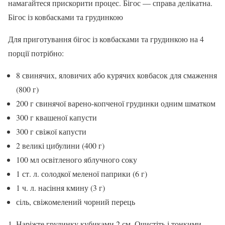
намагайтеся прискорити процес. Бігос — справа делікатна.
Бігос із ковбасками та грудинкою
Для приготування бігос із ковбасками та грудинкою на 4
порції потрібно:
8 свинячих, яловичих або курячих ковбасок для смаження
(800 г)
200 г свинячої варено-копченої грудинки одним шматком
300 г квашеної капусти
300 г свіжої капусти
2 великі цибулини (400 г)
100 мл освітленого яблучного соку
1 ст. л. солодкої меленої паприки (6 г)
1 ч. л. насіння кмину (3 г)
сіль, свіжомелений чорний перець
Наріжте грудинку кубиками 2 см. Очистіть і тонкими