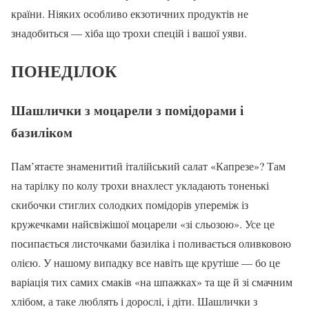
країни. Ніяких особливо екзотичних продуктів не
знадобиться — хіба що трохи спецій і вашої уяви.
ПОНЕДІЛОК
Шашлички з моцарели з помідорами і
базиліком
Пам’ятаєте знаменитий італійський салат «Капрезе»? Там
на тарілку по колу трохи внахлест укладають тоненькі
скибочки стиглих солодких помідорів упереміж із
кружечками найсвіжішої моцарели «зі сльозою». Усе це
посипається листочками базиліка і поливається оливковою
олією. У нашому випадку все навіть ще крутіше — бо це
варіація тих самих смаків «на шпажках» та ще й зі смачним
хлібом, а таке люблять і дорослі, і діти. Шашлички з