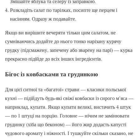
Змішайте яблука та селеру із заправкою.
Розкладіть салат по тарілках, посипте ще перцем і
насінням. Одразу ж подавайте.
Якщо ви вирішите вечеряти тільки цим салатом, не
сумніваючись додайте до нього тонко нарізану курячу
грудку (підсмажену, запечену або зварену на парі) — курка
прекрасно підійде до всіх інших інгредієнтів.
Бігос із ковбасками та грудинкою
Для цієї ситної та «багатої» страви — класики польської
кухні — підійдуть будь-які свіжі ковбаски із сирого м’яса —
наприклад, купати. Якщо купати великі, вистачить 4 штук
— по 1 штуці на порцію. Головне — нічим не замінювати
грудинку (хіба що беконом) — його жир додасть капусті
чудового аромату і ніжності. І тушкуйте скільки сказано, не