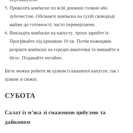
Проколіть ковбаски по всій довжині голкою або
зубочистою. Обсмажте ковбаски на сухій сковороді
майже до готовності, часто перевертаючи.
Викладіть ковбаски на капусту, трохи зарийте їх.
Прогрівайте під кришкою 10 хв. Потім ножицями
розріжте ковбаски на середні шматочки та вмішайте в
бігос. Подавайте негайно.
Бігос можна робити як цілком із квашеної капусти, так і
цілком зі свіжої.
СУБОТА
Салат із м’яса зі смаженою цибулею та
дайконом