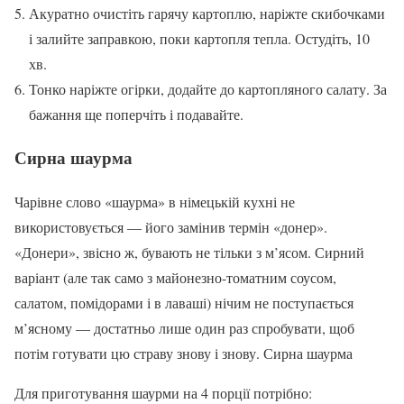
Акуратно очистіть гарячу картоплю, наріжте скибочками
і залийте заправкою, поки картопля тепла. Остудіть, 10
хв.
Тонко наріжте огірки, додайте до картопляного салату. За
бажання ще поперчіть і подавайте.
Сирна шаурма
Чарівне слово «шаурма» в німецькій кухні не
використовується — його замінив термін «донер».
«Донери», звісно ж, бувають не тільки з м’ясом. Сирний
варіант (але так само з майонезно-томатним соусом,
салатом, помідорами і в лаваші) нічим не поступається
м’ясному — достатньо лише один раз спробувати, щоб
потім готувати цю страву знову і знову. Сирна шаурма
Для приготування шаурми на 4 порції потрібно: