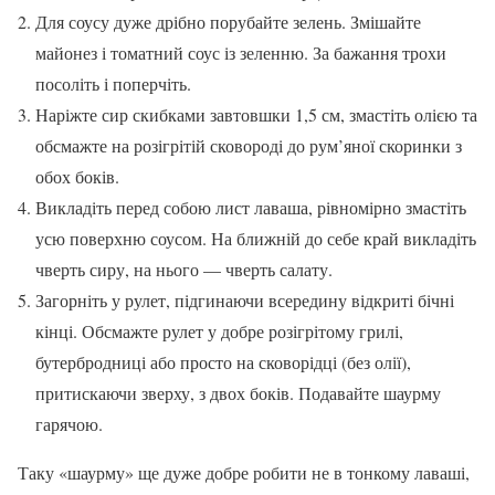
Для соусу дуже дрібно порубайте зелень. Змішайте
майонез і томатний соус із зеленню. За бажання трохи
посоліть і поперчіть.
Наріжте сир скибками завтовшки 1,5 см, змастіть олією та
обсмажте на розігрітій сковороді до рум’яної скоринки з
обох боків.
Викладіть перед собою лист лаваша, рівномірно змастіть
усю поверхню соусом. На ближній до себе край викладіть
чверть сиру, на нього — чверть салату.
Загорніть у рулет, підгинаючи всередину відкриті бічні
кінці. Обсмажте рулет у добре розігрітому грилі,
бутербродниці або просто на сковорідці (без олії),
притискаючи зверху, з двох боків. Подавайте шаурму
гарячою.
Таку «шаурму» ще дуже добре робити не в тонкому лаваші,