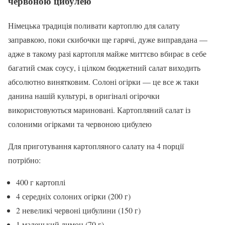
червоною цибулею
Німецька традиція поливати картоплю для салату
заправкою, поки скибочки ще гарячі, дуже виправдана —
адже в такому разі картопля майже миттєво вбирає в себе
багатий смак соусу, і цілком бюджетний салат виходить
абсолютно винятковим. Солоні огірки — це все ж таки
данина нашій культурі, в оригіналі огірочки
використовуються мариновані. Картопляний салат із
солоними огірками та червоною цибулею
Для приготування картопляного салату на 4 порції
потрібно:
400 г картоплі
4 середніх солоних огірки (200 г)
2 невеликі червоні цибулини (150 г)
1 маленький лимон (70 г)