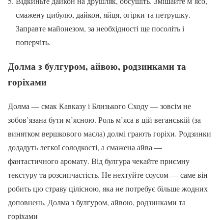
Відкиньте дайкон на друшляк, обсушіть. Змішайте м’ясо,
смажену цибулю, дайкон, яйця, огірки та петрушку.
Заправте майонезом, за необхідності ще посоліть і
поперчіть.
Долма з булгуром, айвою, родзинками та
горіхами
Долма — смак Кавказу і Близького Сходу — зовсім не
зобов’язана бути м’ясною. Роль м’яса в цій веганській (за
винятком вершкового масла) долмі грають горіхи. Родзинки
додадуть легкої солодкості, а смажена айва —
фантастичного аромату. Від булгура чекайте приємну
текстуру та розсипчастість. Не нехтуйте соусом — саме він
робить цю страву цілісною, яка не потребує більше жодних
доповнень. Долма з булгуром, айвою, родзинками та
горіхами