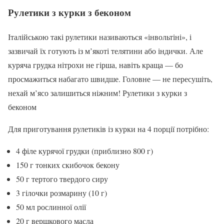
Рулетики з курки з беконом
Італійською такі рулетики називаються «інвольтіні», і
зазвичай їх готують із м’якоті телятини або індички. Але
куряча грудка нітрохи не гірша, навіть краща — бо
просмажиться набагато швидше. Головне — не пересушіть,
нехай м’ясо залишиться ніжним! Рулетики з курки з
беконом
Для приготування рулетиків із курки на 4 порції потрібно:
4 філе курячої грудки (приблизно 800 г)
150 г тонких скибочок бекону
50 г тертого твердого сиру
3 гілочки розмарину (10 г)
50 мл рослинної олії
20 г вершкового масла