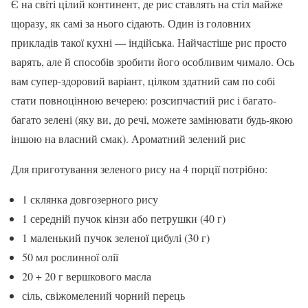
Є на світі цілий континент, де рис ставлять на стіл майже
щоразу, як самі за нього сідають. Один із головних
прикладів такої кухні — індійська. Найчастіше рис просто
варять, але й способів зробити його особливим чимало. Ось
вам супер-здоровий варіант, цілком здатний сам по собі
стати повноцінною вечерею: розсипчастий рис і багато-
багато зелені (яку ви, до речі, можете замінювати будь-якою
іншою на власний смак). Ароматний зелений рис
Для приготування зеленого рису на 4 порції потрібно:
1 склянка довгозерного рису
1 середній пучок кінзи або петрушки (40 г)
1 маленький пучок зеленої цибулі (30 г)
50 мл рослинної олії
20 + 20 г вершкового масла
сіль, свіжомелений чорний перець