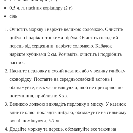
0,5 ч. л. насіння коріандру (2 г)
сіль
Очистіть моркву і наріжте великою соломкою. Очистіть
цибулю і наріжте тонкими пір’ям. Очистіть солодкий
перець від серцевини, наріжте соломкою. Кабачок
наріжте кубиками 2 см. Розчавіть, очистіть і подрібніть
часник.
Насипте перловку в сухий казанок або у велику глибоку
сковорідку. Поставте на середньослабкий вогонь і
обсмажуйте, весь час помішуючи, щоб не пригоріло, до
потемніння, приблизно 8 хв.
Великою ложкою викладіть перловку в миску. У казанок
влийте олію, покладіть цибулю, обсмажуйте на сильному
вогні, помішуючи, 5-7 хв.
Додайте моркву та перець, обсмажуйте все також на