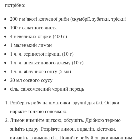
потрібно:
200 г м’якоті копченої риби (скумбрії, зубатки, тріски)
100 г салатного листя
4 невеликих огірки (400 г)
1 маленький лимон
1 ч. л. зернистої гірчиці (10 г)
1 ч. л. апельсинового джему (10 г)
1 ч. л. яблучного оцту (5 мл)
20 мл соєвого соусу
сіль, свіжомелений чорний перець
Розберіть рибу на шматочки, зручні для їжі. Огірки
наріжте тонкою соломкою.
Лимон вимийте щіткою, обсушіть. Дрібною теркою
зніміть цедру. Розріжте лимон, видаліть кісточки,
вичавіть із лимона сік. Полийте рибу й огірки лимонним