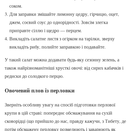
соком.
Для заправки змішайте лимонну цедру, гірчицю, оцет,
джем, соєвий соус до однорідності. Зовсім злегка
приправте сіллю і щедро — перцем.
Викладіть салатне листя з огірком на тарілки, зверху
викладіть рибу, полийте заправкою і подавайте.
У такий салат можна додавати будь-яку сезонну зелень, а
також найрізноманітніші хрусткі овочі: від сирих кабачків і
редиски до солодкого перцю.
Овочевий плов із перловки
Зверніть особливу увагу на спосіб підготовки перлової
крупи в цій страві: попереднє обсмажування на сухій
сковорідці (що прийшло до нас, правду кажучи, з Тибету, де
потім обсмажену перловку розмелюють і заварюють як