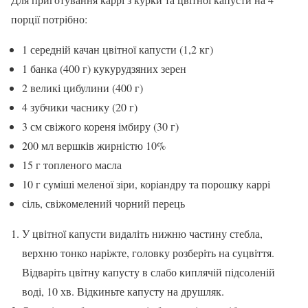
порції потрібно:
1 середній качан цвітної капусти (1,2 кг)
1 банка (400 г) кукурудзяних зерен
2 великі цибулини (400 г)
4 зубчики часнику (20 г)
3 см свіжого кореня імбиру (30 г)
200 мл вершків жирністю 10%
15 г топленого масла
10 г суміші меленої зіри, коріандру та порошку каррі
сіль, свіжомелений чорний перець
У цвітної капусти видаліть нижню частину стебла,
верхню тонко наріжте, головку розберіть на суцвіття.
Відваріть цвітну капусту в слабо киплячій підсоленій
воді, 10 хв. Відкиньте капусту на друшляк.