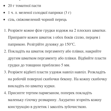
20 г томатної пасти
1 ч. л. меленої солодкої паприки (3 г)
сіль, свіжомелений чорний перець
Розріжте кожне філе грудки вздовж на 2 плоских шматки.
Приправте кожен шматок з обох боків сіллю, перцем і
паприкою. Розігрійте духовку до 150°С.
Покладіть на шматок пергаменту або плівки, накрийте
другим шматком пергаменту або плівки. Відбийте пласти
грудки до товщини приблизно 5 мм.
Розріжте відбиті пласти уздовж навпіл навпіл. Розкладіть
на робочій поверхні скибочки бекону. На кожну скибочку
викладіть по шматку курки.
Присипте тертим пармезаном, поперек покладіть
маленьку гілочку розмарину. Акуратно згорніть кожну
конструкцію в рулетик і заколіть зубочисткою.