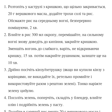
Розтопіть у каструлі з кришкою, що щільно закривається,
20 г вершкового масла, додайте трохи солі та рис.
Обсмажте рис на середньому вогні, безперервно
помішуючи, 2 хв.
Влийте в рис 300 мл окропу, перемішайте, на сильному
вогні знову доведіть до кипіння, закрийте кришкою.
Зменшіть вогонь до слабкого, варіть, не відкриваючи
кришку, 15 хв. потім накрийте рушником, залиште ще на
10 хв.
Дрібно посічіть кінзу/петрушку (якщо ви купили кінзу з
корінцями, не викидайте їх, ретельно промийте і
використовуйте разом з рештою зелені). Тонко наріжте
зелену цибулю.
Посоліть зелень, поперчіть, складіть у блендер, влийте
олію і подрібніть зелень у пасту.
Додайте в гарячий рис решту 20 г вершкового масла і