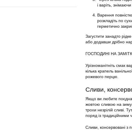
і варіть, знімаючи
Варення повністю
розкладіть по сух
герметично закри
Загустити занадто рідк
або додавши дрібно нару
ГОСПОДИНІ НА ЗАМІТ
Урізноманітніть смак в
кілька крапель ванільн
рожевого перцю.
Сливи, консерв
Якщо ви любите поєднан
жовтою сливою на зиму.
трохи незрілій сливі. Т
поряд із традиційними
Сливи, консервовані з 