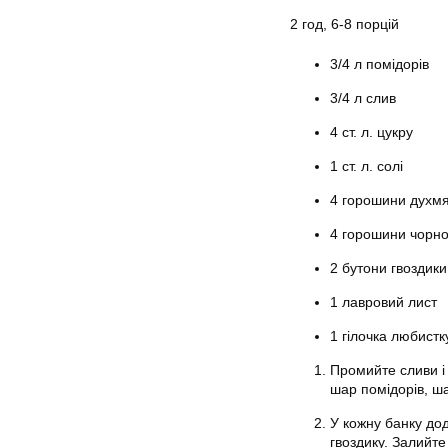
2 год, 6-8 порцій
3/4 л помідорів
3/4 л слив
4 ст. л. цукру
1 ст. л. солі
4 горошини духм
4 горошини чорн
2 бутони гвоздики
1 лавровий лист
1 гілочка любистк
Промийте сливи і 
шар помідорів, ша
У кожну банку дод
гвоздику. Залийт