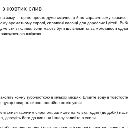
 з жовтих слив
 на зиму — це не просто дуже смачно, а й по-справжньому красиво. 
вому ароматному сиропі, справжні ласощі для дорослих і дітей. Ви
дуже стиглі сливи, вони мають бути щільними та за можливості одно
е пошкодженою шкіркою.
аколіть кожну зубочисткою в кількох місцях. Влийте воду в товстості
 цукор і зваріть сироп, постійно помішуючи.
ені сливи гарячим сиропом, залиште на кілька годин (до доби) нас
п, доведіть його до кипіння і знову залийте в сливи.
н (або наступного дня) поставте сливи в сиропі на вогонь, доведіть 