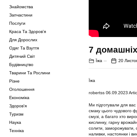
Знайомства
Запчастини
Послуги
Краса Та Здоров'я
Для Дорослих
7 домашніх
Одяг Та Взуття
Дитячий Світ
Їжа
20 Листо
Будівництво
Тварини Та Рослини
Їжа
Різне
Оголошення
robertss
06.09.2023
Artic
Економіка
Ми підготували для вас
Здоров'я
смаку цього чудового фр
Туризм
смузі, а багато хто виро
Наука
кислинку, гарну врожайн
солити, заморожувати, су
Техніка
наливки, настоянки і ви