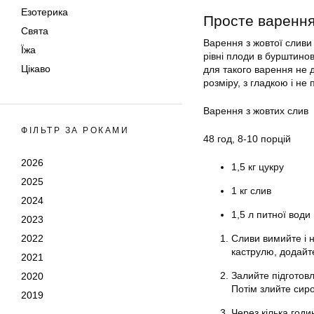
Езотерика
Просте варення
Свята
Варення з жовтої сливи
Їжа
рівні плоди в бурштино
Цікаво
для такого варення не 
розміру, з гладкою і н
Варення з жовтих слив
ФІЛЬТР ЗА РОКАМИ
48 год, 8-10 порцій
2026
1,5 кг цукру
2025
1 кг слив
2024
1,5 л питної води
2023
2022
Сливи вимийте і н
каструлю, додайте
2021
Залийте підготовл
2020
Потім злийте сиро
2019
Через кілька годи