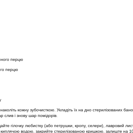
яного перцю
ого перцю
у
наколіть кожну зубочисткою. Укладіть їх на дно стерилізованих бано
р слив і знову шар помідорів.
айте гілочку любистку (або петрушки, кропу, селери), лавровий лист
е киплячою водою, закрийте стерилізованою кришкою, залиште на 10