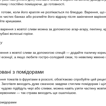
 пінку і постійно помішуючи, до готовності.
 готове, коли його крапля не розтікається по блюдцю. Варення, що
их чистих банках або розлийте його відразу після закінчення варіння
йте кришками.
е варення з жовтої сливи можна за допомогою агар-агару, пектину, 
бані волоські горіхи.
КУ
арення з жовтої сливи за допомогою спецій — додайте паличку кориц
ої есенції, а якщо любите гостро-солодкий смак, то невелику жменю
овані з помідорами
ня томатів із фруктами в розсолі, обов’язково спробуйте цей рецеп
 Заготівля виходить дуже смачною завдяки стиглим помідорам і щіл
ут чудово підійдуть чері або сливки, можна навіть узяти частину жовти
 червоними — так страва виходить ще ошатнішою.
помідорами