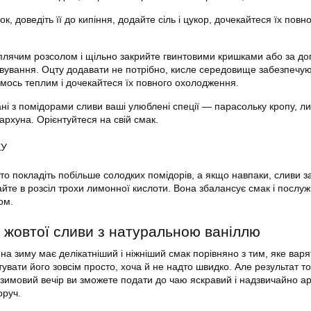
к, доведіть її до кипіння, додайте сіль і цукор, дочекайтеся їх повн
плячим розсолом і щільно закрийте гвинтовими кришками або за д
вування. Оцту додавати не потрібно, кисле середовище забезпечую
имось теплим і дочекайтеся їх повного охолодження.
ні з помідорами сливи ваші улюблені спеції — парасольку кропу, л
архуна. Орієнтуйтеся на свій смак.
КУ
 то покладіть побільше солодких помідорів, а якщо навпаки, сливи з
айте в розсіл трохи лимонної кислоти. Вона збалансує смак і послуж
ом.
з жовтої сливи з натуральною ваніллю
на зиму має делікатніший і ніжніший смак порівняно з тим, яке варят
тувати його зовсім просто, хоча й не надто швидко. Але результат т
 зимовий вечір ви зможете подати до чаю яскравий і надзвичайно 
оруч.