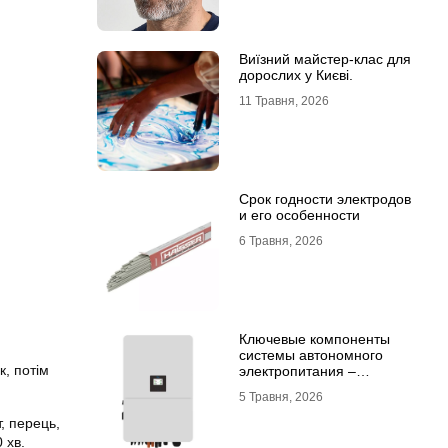
Виїзний майстер-клас для
дорослих у Києві.
11 Травня, 2026
Срок годности электродов
и его особенности
6 Травня, 2026
Ключевые компоненты
системы автономного
к, потім
электропитания –
инвертор DEYE и батарея
5 Травня, 2026
DEYE
, перець,
 хв.