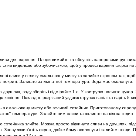
 сливи для варення. Плоди вимийте та обсушіть паперовими рушник
ю слив виделкою або зубочисткою, щоб у процесі варіння шкірка не
влені сливи у велику емальовану миску та залийте окропом так, що
ю покриті. Залиште за кімнатної температури. Вода має охолонути.
а друшляк, воду зберіть і відміряйте 1 л. У каструлю насипте цукор.
до кипіння. Покладіть розрізаний уздовж стручок ванілі та варіть 5 х
ь в емальовану миску або великий сотейник. Приготованому сиропу
атної температури. Залийте ним сливи та залиште на кілька годин.
бо сотейника злийте. Можна просто відкинути сливи на друшляк, пі
ю. Знову закип’ятіть сироп, дайте йому охолонути і залийте плоди. П
інтервалом у 12 годин.