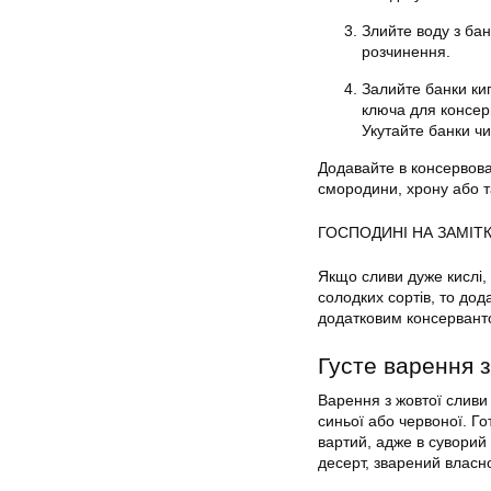
Злийте воду з бано
розчинення.
Залийте банки ки
ключа для консер
Укутайте банки ч
Додавайте в консервова
смородини, хрону або т
ГОСПОДИНІ НА ЗАМІТ
Якщо сливи дуже кислі,
солодких сортів, то дод
додатковим консервант
Густе варення 
Варення з жовтої сливи 
синьої або червоної. Го
вартий, адже в суворий
десерт, зварений власн