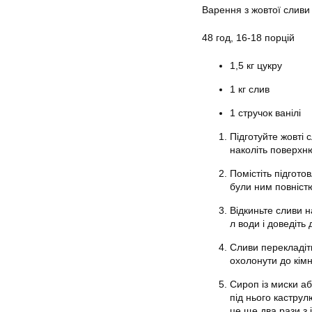
Варення з жовтої сливи
48 год, 16-18 порцій
1,5 кг цукру
1 кг слив
1 стручок ванілі
Підготуйте жовті
наколіть поверхн
Помістіть підгото
були ним повніст
Відкиньте сливи н
л води і доведіть 
Сливи перекладіт
охолонути до кімн
Сироп із миски а
під нього каструл
це ще два рази з 