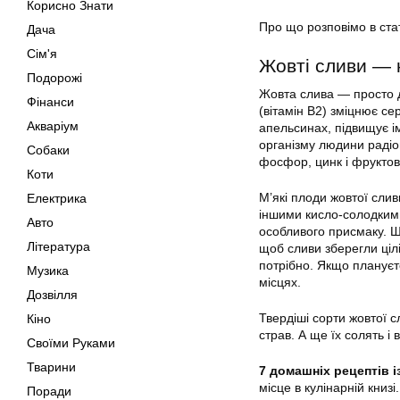
Корисно Знати
Про що розповімо в стат
Дача
Сім'я
Жовті сливи — к
Подорожі
Жовта слива — просто д
Фінанси
(вітамін В2) зміцнює сер
Акваріум
апельсинах, підвищує ім
організму людини радіон
Собаки
фосфор, цинк і фруктов
Коти
М’які плоди жовтої слив
Електрика
іншими кисло-солодкими
Авто
особливого присмаку. Шк
Література
щоб сливи зберегли цілі
потрібно. Якщо плануєте
Музика
місцях.
Дозвілля
Твердіші сорти жовтої с
Кіно
страв. А ще їх солять і
Своїми Руками
Тварини
7 домашніх рецептів і
місце в кулінарній книзі.
Поради