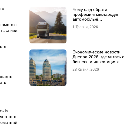
ого
Чому слід обрати
професійні міжнародні
автомобільні
вантажоперевезення
опомогою
1 Травня, 2026
ть сливи.
истя
Экономические новости
Днепра 2026: где читать о
бизнесе и инвестициях
28 Квітня, 2026
анадто
ить
ь із
очно того
ароматний