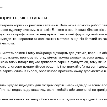
ті:
ористь, як готувати
жерело корисних речовин і вітамінів. Величезна кількість рибофлав
цево-судинну систему, а вітамін Е, якого в жовтій сливі більше ніж в
унітет і є профілактикою недокрів’я. Також цей фрукт здатний виво
укліди, канцерогени та солі важких металів, а ще він багатий на зал
і кислоти.
и містять пектин і тому найкраще підходять для джемів, варення або
 фруктами, причому кісточку цілком можна залишити, вона додаст
ірка таких плодів під час тривалого варіння руйнується, тому якщо
сність, суворо дотримуйтеся рецептів і не тримайте їх на вогні довш
 варити сливи в сиропі, обов’язково проткніть кожну зубочисткою в 
ливи чудово підходять для гострих соусів і маринадів до м’ясних аб
 в’ялять і подають до шашлику, люля-кебабів або запеченої на грилі 
з жовтої сливи на зиму
обов’язково припадуть вам до душі й посяд