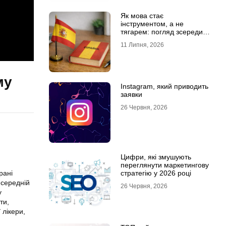
Як мова стає
інструментом, а не
тягарем: погляд зсередини
навчального процесу
11 Липня, 2026
му
Instagram, який приводить
заявки
26 Червня, 2026
Цифри, які змушують
переглянути маркетингову
стратегію у 2026 році
грані
 середній
26 Червня, 2026
у
ти,
 лікери,