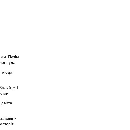
ами. Потім
 лопнула.
б плоди
 Залийте 1
вилин.
 дайте
дставивши
овторіть