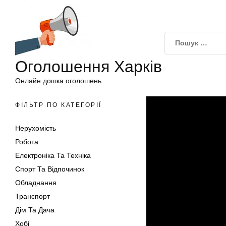
Оголошення
Перейти
Харків
до
вмісту
Оголошення Харків
Онлайн дошка оголошень
ФІЛЬТР ПО КАТЕГОРІЇ
Нерухомість
Робота
Електроніка Та Техніка
Спорт Та Відпочинок
Обладнання
Транспорт
Дім Та Дача
Хобі