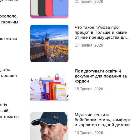
21 Травня, 2026
 охололо,
 гарячим і
Что такое “Умова про
працю” в Польше и какие
от нее преимущества для
крохмалю
украинцев?
17 Травня, 2026
і або
Як підготувати освітній
 горошин
документ для подання за
кордон
15 Травня, 2026
т із
ьній,
Мужские кепки и
х томатів
бейсболки: стиль, комфорт
и характер в одной детали
13 Травня, 2026