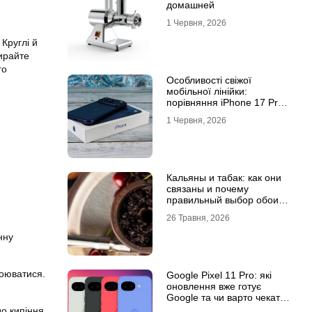
домашней
1 Червня, 2026
Круглі й
бирайте
го
Особливості свіжої
мобільної лінійки:
порівняння iPhone 17 Pro
та базової версії Айфон 17
1 Червня, 2026
Кальяны и табак: как они
связаны и почему
правильный выбор обоих
решает всё
26 Травня, 2026
нну
тоюватися.
Google Pixel 11 Pro: які
оновлення вже готує
Google та чи варто чекати
новинку?
до кипіння