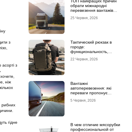
ТОП найкращих причин
обрати міжнародні
перевезення вантажів
автомобілями
25 Червня, 2026
іну
Тактический рюкзак в
дити з
городе:
ізо,
функциональность,
которая не бросается в
22 Червня, 2026
глаза
 асорті з
ь
 хочете,
е, ніж
Вантажні
кількох
автоперевезення: які
переваги пропонує
співпраця з
5 Червня, 2026
професіоналами
о рибних
дичини.
уть гідне
В чем отличие мясорубки
профессиональной от