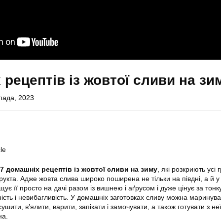
 рецептів із жовтої сливи на зи
пада, 2023
le
7 домашніх рецептів із жовтої сливи на зиму
, які розкриють усі 
укта. Адже жовта слива широко поширена не тільки на півдні, а й у
щує її просто на дачі разом із вишнею і аґрусом і дуже цінує за тонк
ість і невибагливість. У домашніх заготовках сливу можна маринува
шити, в’ялити, варити, запікати і замочувати, а також готувати з неї
на.