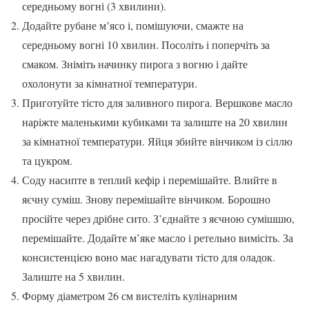
середньому вогні (3 хвилини).
Додайте рубане м’ясо і, помішуючи, смажте на
середньому вогні 10 хвилин. Посоліть і поперчіть за
смаком. Зніміть начинку пирога з вогню і дайте
охолонути за кімнатної температури.
Приготуйте тісто для заливного пирога. Вершкове масло
наріжте маленькими кубиками та залиште на 20 хвилин
за кімнатної температури. Яйця збийте вінчиком із сіллю
та цукром.
Соду насипте в теплий кефір і перемішайте. Влийте в
яєчну суміш. Знову перемішайте вінчиком. Борошно
просійте через дрібне сито. З’єднайте з яєчною сумішшю,
перемішайте. Додайте м’яке масло і ретельно вимісіть. За
консистенцією воно має нагадувати тісто для оладок.
Залиште на 5 хвилин.
Форму діаметром 26 см вистеліть кулінарним