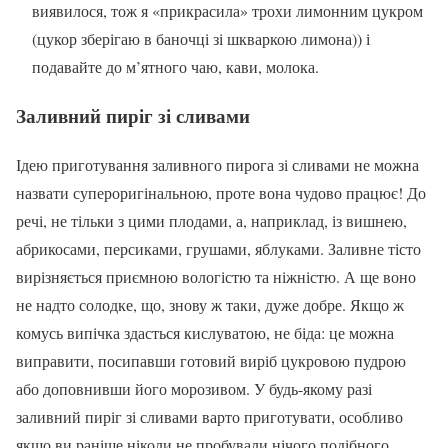
виявилося, тож я «прикрасила» трохи лимонним цукром
(цукор зберігаю в баночці зі шкваркою лимона)) і
подавайте до м’ятного чаю, кави, молока.
Заливний пиріг зі сливами
Ідею приготування заливного пирога зі сливами не можна
назвати супероригінальною, проте вона чудово працює! До
речі, не тільки з цими плодами, а, наприклад, із вишнею,
абрикосами, персиками, грушами, яблуками. Заливне тісто
вирізняється приємною вологістю та ніжністю. А ще воно
не надто солодке, що, знову ж таки, дуже добре. Якщо ж
комусь випічка здасться кислуватою, не біда: це можна
виправити, посипавши готовий виріб цукровою пудрою
або доповнивши його морозивом. У будь-якому разі
заливний пиріг зі сливами варто приготувати, особливо
якщо ви раніше ніколи не пробували нічого подібного.