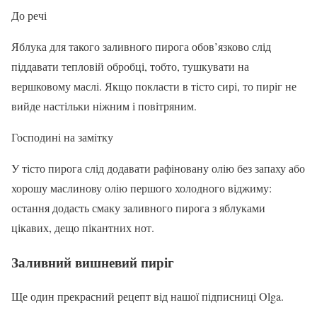
До речі
Яблука для такого заливного пирога обов’язково слід
піддавати тепловій обробці, тобто, тушкувати на
вершковому маслі. Якщо покласти в тісто сирі, то пиріг не
вийде настільки ніжним і повітряним.
Господині на замітку
У тісто пирога слід додавати рафіновану олію без запаху або
хорошу маслинову олію першого холодного віджиму:
остання додасть смаку заливного пирога з яблуками
цікавих, дещо пікантних нот.
Заливний вишневий пиріг
Ще один прекрасний рецепт від нашої підписниці Olga.