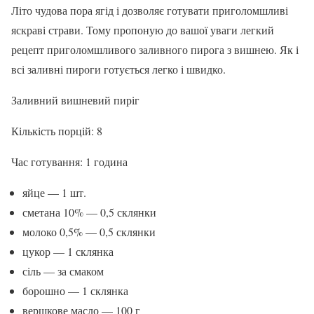
Літо чудова пора ягід і дозволяє готувати приголомшливі
яскраві страви. Тому пропоную до вашої уваги легкий
рецепт приголомшливого заливного пирога з вишнею. Як і
всі заливні пироги готується легко і швидко.
Заливний вишневий пиріг
Кількість порцій: 8
Час готування: 1 година
яйце — 1 шт.
сметана 10% — 0,5 склянки
молоко 0,5% — 0,5 склянки
цукор — 1 склянка
сіль — за смаком
борошно — 1 склянка
вершкове масло — 100 г