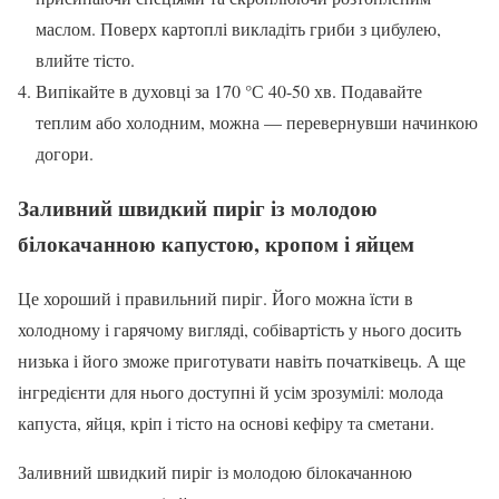
маслом. Поверх картоплі викладіть гриби з цибулею,
влийте тісто.
Випікайте в духовці за 170 °С 40-50 хв. Подавайте
теплим або холодним, можна — перевернувши начинкою
догори.
Заливний швидкий пиріг із молодою
білокачанною капустою, кропом і яйцем
Це хороший і правильний пиріг. Його можна їсти в
холодному і гарячому вигляді, собівартість у нього досить
низька і його зможе приготувати навіть початківець. А ще
інгредієнти для нього доступні й усім зрозумілі: молода
капуста, яйця, кріп і тісто на основі кефіру та сметани.
Заливний швидкий пиріг із молодою білокачанною