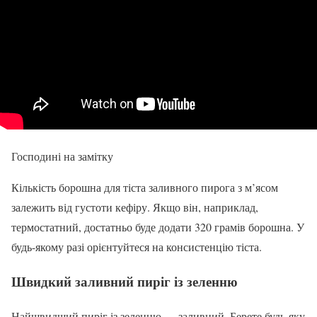
Господині на замітку
Кількість борошна для тіста заливного пирога з м’ясом
залежить від густоти кефіру. Якщо він, наприклад,
термостатний, достатньо буде додати 320 грамів борошна. У
будь-якому разі орієнтуйтеся на консистенцію тіста.
Швидкий заливний пиріг із зеленню
Найшвидший пиріг із зеленню — заливний. Берете будь-яку