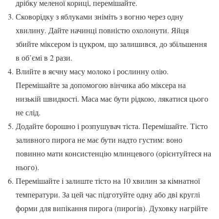
дрібку меленої кориці, перемішайте.
Сковорідку з яблуками зніміть з вогню через одну
хвилину. Дайте начинці повністю охолонути. Яйця
збийте міксером із цукром, що залишився, до збільшення
в об’ємі в 2 рази.
Влийте в яєчну масу молоко і рослинну олію.
Перемішайте за допомогою вінчика або міксера на
низькій швидкості. Маса має бути рідкою, лякатися цього
не слід.
Додайте борошно і розпушувач тіста. Перемішайте. Тісто
заливного пирога не має бути надто густим: воно
повинно мати консистенцію млинцевого (орієнтуйтеся на
нього).
Перемішайте і залиште тісто на 10 хвилин за кімнатної
температури. За цей час підготуйте одну або дві круглі
форми для випікання пирога (пирогів). Духовку нагрійте