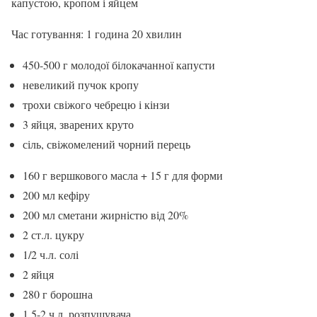
капустою, кропом і яйцем
Час готування: 1 година 20 хвилин
450-500 г молодої білокачанної капусти
невеликий пучок кропу
трохи свіжого чебрецю і кінзи
3 яйця, зварених круто
сіль, свіжомелений чорний перець
160 г вершкового масла + 15 г для форми
200 мл кефіру
200 мл сметани жирністю від 20%
2 ст.л. цукру
1/2 ч.л. солі
2 яйця
280 г борошна
1.5-2 ч.л. розпушувача