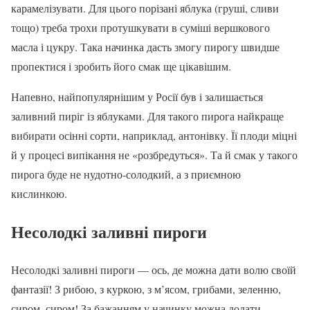
карамелізувати. Для цього порізані яблука (груші, сливи
тощо) треба трохи протушкувати в суміші вершкового
масла і цукру. Така начинка дасть змогу пирогу швидше
пропектися і зробить його смак ще цікавішим.
Напевно, найпопулярнішим у Росії був і залишається
заливний пиріг із яблуками. Для такого пирога найкраще
вибирати осінні сорти, наприклад, антонівку. Її плоди міцні
й у процесі випікання не «розбредуться». Та й смак у такого
пирога буде не нудотно-солодкий, а з приємною
кислинкою.
Несолодкі заливні пироги
Несолодкі заливні пироги — ось, де можна дати волю своїй
фантазії! З рибою, з куркою, з м’ясом, грибами, зеленню,
сиром, сиром! За бажанням у начинку можна додати