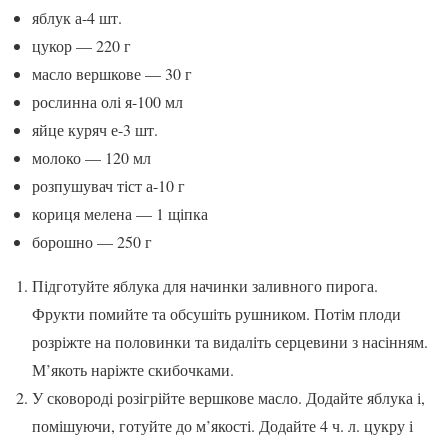
яблук а-4 шт.
цукор — 220 г
масло вершкове — 30 г
рослинна олі я-100 мл
яйце куряч е-3 шт.
молоко — 120 мл
розпушувач тіст а-10 г
кориця мелена — 1 щіпка
борошно — 250 г
Підготуйте яблука для начинки заливного пирога.
Фрукти помийте та обсушіть рушником. Потім плоди
розріжте на половинки та видаліть серцевини з насінням.
М’якоть наріжте скибочками.
У сковороді розігрійте вершкове масло. Додайте яблука і,
помішуючи, готуйте до м’якості. Додайте 4 ч. л. цукру і