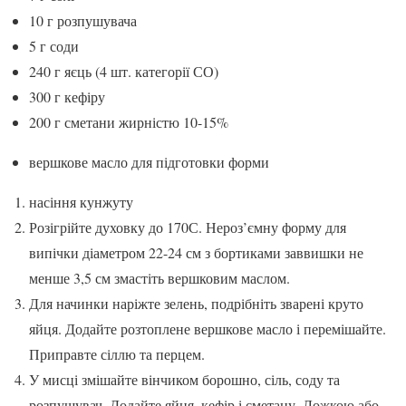
10 г розпушувача
5 г соди
240 г яєць (4 шт. категорії СО)
300 г кефіру
200 г сметани жирністю 10-15%
вершкове масло для підготовки форми
насіння кунжуту
Розігрійте духовку до 170С. Нероз’ємну форму для
випічки діаметром 22-24 см з бортиками заввишки не
менше 3,5 см змастіть вершковим маслом.
Для начинки наріжте зелень, подрібніть зварені круто
яйця. Додайте розтоплене вершкове масло і перемішайте.
Приправте сіллю та перцем.
У мисці змішайте вінчиком борошно, сіль, соду та
розпушувач. Додайте яйця, кефір і сметану. Ложкою або