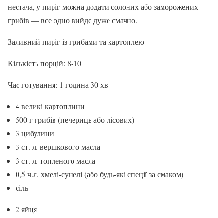
нестача, у пиріг можна додати солоних або заморожених
грибів — все одно вийде дуже смачно.
Заливний пиріг із грибами та картоплею
Кількість порцій: 8-10
Час готування: 1 година 30 хв
4 великі картоплини
500 г грибів (печериць або лісових)
3 цибулини
3 ст. л. вершкового масла
3 ст. л. топленого масла
0,5 ч.л. хмелі-сунелі (або будь-які спеції за смаком)
сіль
2 яйця