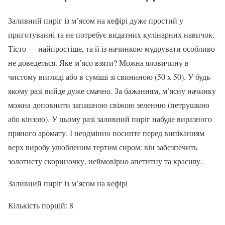
Заливний пиріг із м’ясом на кефірі дуже простий у
приготуванні та не потребує видатних кулінарних навичок.
Тісто — найпростіше, та й із начинкою мудрувати особливо
не доведеться. Яке м’ясо взяти? Можна яловичину в
чистому вигляді або в суміші зі свининою (50 х 50). У будь-
якому разі вийде дуже смачно. За бажанням, м’ясну начинку
можна доповнити запашною свіжою зеленню (петрушкою
або кінзою). У цьому разі заливний пиріг набуде виразного
пряного аромату. І неодмінно посипте перед випіканням
верх виробу улюбленим тертим сиром: він забезпечить
золотисту скориночку, неймовірно апетитну та красиву.
Заливний пиріг із м’ясом на кефірі
Кількість порцій: 8