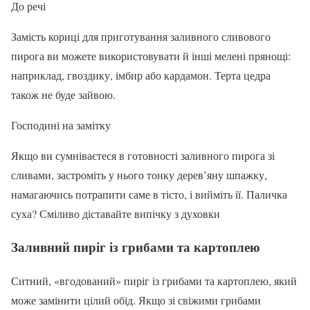
До речі
Замість кориці для приготування заливного сливового
пирога ви можете використовувати й інші мелені прянощі:
наприклад, гвоздику, імбир або кардамон. Терта цедра
також не буде зайвою.
Господині на замітку
Якщо ви сумніваєтеся в готовності заливного пирога зі
сливами, застроміть у нього тонку дерев’яну шпажку,
намагаючись потрапити саме в тісто, і вийміть її. Паличка
суха? Сміливо діставайте випічку з духовки
Заливний пиріг із грибами та картоплею
Ситний, «вгодований» пиріг із грибами та картоплею, який
може замінити цілий обід. Якщо зі свіжими грибами