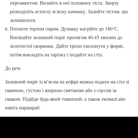
пергаментом. Вилийте в неї половину тіста. Зверху
розподіліть остиглу м’ясну начинку. Залийте тістом, що
залишилося.
Посипте тертим сиром. Духовку нагрійте до 180°С.
Випікайте заливний пиріг протягом 40-45 хвилин до
золотистої скоринки. Дайте трохи охолонути у формі,
потім викладіть на тарілку і подайте на стіл.
До речі
Заливний пиріг із м’ясом на кефірі можна подати на стіл зі
смачною, густою і жирною сметаною або з соусом за
смаком. Підійде будь-який томатний, а також ткемалі або
навіть наршараб.