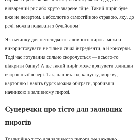
відварений рис або круто зварене яйце. Такий пиріг буде
вже не десертом, а абсолютно самостійною стравою, яку, до
речі, можна подавати з бульйоном!
Як начинку для несолодкого заливного пирога можна
використовувати не тільки свіжі інгредієнти, а й консерви.
Тоді час готування сильно скорочується — всього-то
відкрити банку! А ще такий пиріг може врятувати залишки
вчорашньої вечері. Так, наприклад, капусту, моркву,
картоплю і навіть буряк можна обіграти, зробивши
начинкою в заливному пирозі.
Суперечки про тісто для заливних
пирогів
Традиційно тісто для заливного пирога (не важливо,