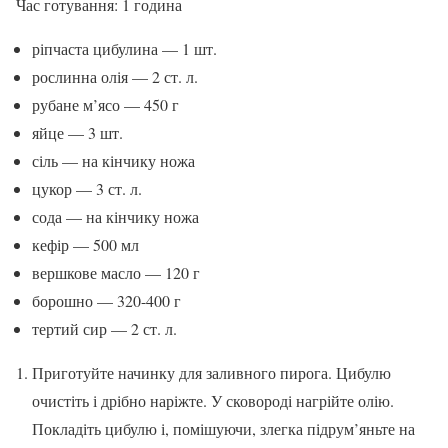
Час готування: 1 година
ріпчаста цибулина — 1 шт.
рослинна олія — 2 ст. л.
рубане м’ясо — 450 г
яйце — 3 шт.
сіль — на кінчику ножа
цукор — 3 ст. л.
сода — на кінчику ножа
кефір — 500 мл
вершкове масло — 120 г
борошно — 320-400 г
тертий сир — 2 ст. л.
Приготуйте начинку для заливного пирога. Цибулю
очистіть і дрібно наріжте. У сковороді нагрійте олію.
Покладіть цибулю і, помішуючи, злегка підрум’яньте на