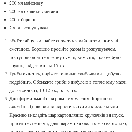
200 мл майонезу
200 мл склянки сметани
200 г борошна
2 ч. л. розпушувача
Збийте яйця, змішайте спочатку з майонезом, потім зі
сметаною. Борошно просійте разом із розпушувачем,
поступово всипте в яєчну суміш, вимісіть, щоб не було
грудок, і відставте на 15 хв.
Гриби очистіть, наріжте тонкими скибочками. Цибулю
подрібніть. Обсмажте гриби з цибулею в топленому маслі
до готовності, 10-12 хв., остудіть.
Дно форми змастіть вершковим маслом. Картоплю
очистіть від шкірки та наріжте тонкими кружальцями.
Красиво викладіть шар картопляних кружечків внапуск,
присипте спеціями, далі шарами викладіть усю картоплю,
присипаючи спеціями та скроплюючи розтопленим