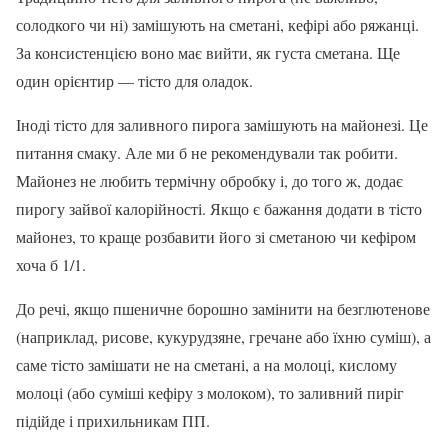
солодкого чи ні) замішують на сметані, кефірі або ряжанці.
За консистенцією воно має вийти, як густа сметана. Ще
один орієнтир — тісто для оладок.
Іноді тісто для заливного пирога замішують на майонезі. Це
питання смаку. Але ми б не рекомендували так робити.
Майонез не любить термічну обробку і, до того ж, додає
пирогу зайвої калорійності. Якщо є бажання додати в тісто
майонез, то краще розбавити його зі сметаною чи кефіром
хоча б 1/1.
До речі, якщо пшеничне борошно замінити на безглютенове
(наприклад, рисове, кукурудзяне, гречане або їхню суміш), а
саме тісто замішати не на сметані, а на молоці, кислому
молоці (або суміші кефіру з молоком), то заливний пиріг
підійде і прихильникам ПП.