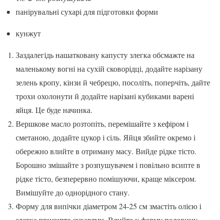
панірувальні сухарі для підготовки форми
кунжут
Заздалегідь нашатковану капусту злегка обсмажте на
маленькому вогні на сухій сковорідці, додайте нарізану
зелень кропу, кінзи й чебрецю, посоліть, поперчіть, дайте
трохи охолонути й додайте нарізані кубиками варені
яйця. Це буде начинка.
Вершкове масло розтопіть, перемішайте з кефіром і
сметаною, додайте цукор і сіль. Яйця збийте окремо і
обережно влийте в отриману масу. Вийде рідке тісто.
Борошно змішайте з розпушувачем і повільно всипте в
рідке тісто, безперервно помішуючи, краще міксером.
Вимішуйте до однорідного стану.
Форму для випічки діаметром 24-25 см змастіть олією і
злегка присипте сухарями. Влийте у форму половину