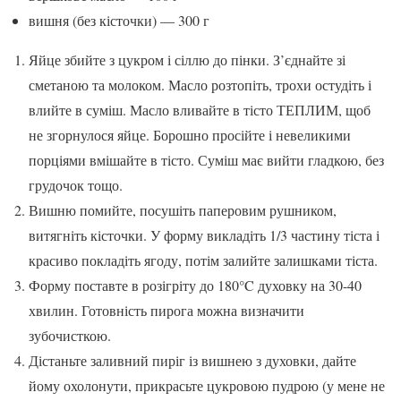
вишня (без кісточки) — 300 г
Яйце збийте з цукром і сіллю до пінки. З’єднайте зі
сметаною та молоком. Масло розтопіть, трохи остудіть і
влийте в суміш. Масло вливайте в тісто ТЕПЛИМ, щоб
не згорнулося яйце. Борошно просійте і невеликими
порціями вмішайте в тісто. Суміш має вийти гладкою, без
грудочок тощо.
Вишню помийте, посушіть паперовим рушником,
витягніть кісточки. У форму викладіть 1/3 частину тіста і
красиво покладіть ягоду, потім залийте залишками тіста.
Форму поставте в розігріту до 180°C духовку на 30-40
хвилин. Готовність пирога можна визначити
зубочисткою.
Дістаньте заливний пиріг із вишнею з духовки, дайте
йому охолонути, прикрасьте цукровою пудрою (у мене не