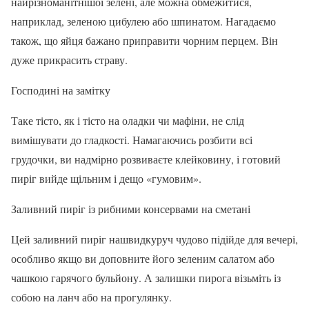
найрізноманітнішої зелені, але можна обмежитися,
наприклад, зеленою цибулею або шпинатом. Нагадаємо
також, що яйця бажано приправити чорним перцем. Він
дуже прикрасить страву.
Господині на замітку
Таке тісто, як і тісто на оладки чи мафіни, не слід
вимішувати до гладкості. Намагаючись розбити всі
грудочки, ви надмірно розвиваєте клейковину, і готовий
пиріг вийде щільним і дещо «гумовим».
Заливний пиріг із рибними консервами на сметані
Цей заливний пиріг нашвидкуруч чудово підійде для вечері,
особливо якщо ви доповните його зеленим салатом або
чашкою гарячого бульйону. А залишки пирога візьміть із
собою на ланч або на прогулянку.