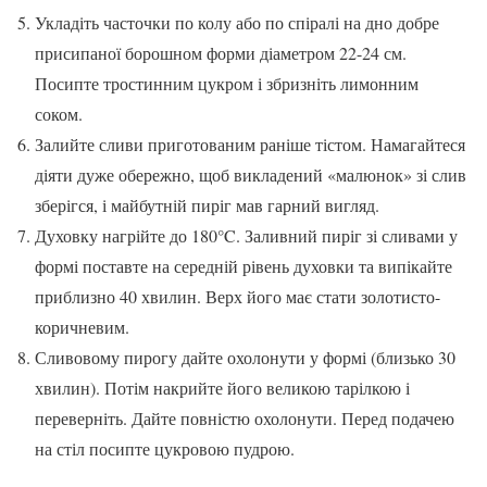
Укладіть часточки по колу або по спіралі на дно добре
присипаної борошном форми діаметром 22-24 см.
Посипте тростинним цукром і збризніть лимонним
соком.
Залийте сливи приготованим раніше тістом. Намагайтеся
діяти дуже обережно, щоб викладений «малюнок» зі слив
зберігся, і майбутній пиріг мав гарний вигляд.
Духовку нагрійте до 180°C. Заливний пиріг зі сливами у
формі поставте на середній рівень духовки та випікайте
приблизно 40 хвилин. Верх його має стати золотисто-
коричневим.
Сливовому пирогу дайте охолонути у формі (близько 30
хвилин). Потім накрийте його великою тарілкою і
переверніть. Дайте повністю охолонути. Перед подачею
на стіл посипте цукровою пудрою.