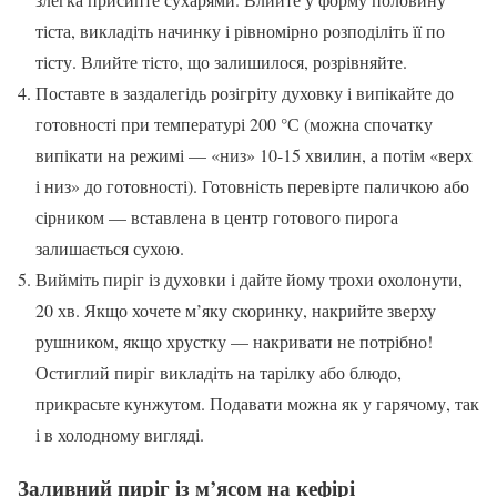
тіста, викладіть начинку і рівномірно розподіліть її по
тісту. Влийте тісто, що залишилося, розрівняйте.
Поставте в заздалегідь розігріту духовку і випікайте до
готовності при температурі 200 °С (можна спочатку
випікати на режимі — «низ» 10-15 хвилин, а потім «верх
і низ» до готовності). Готовність перевірте паличкою або
сірником — вставлена в центр готового пирога
залишається сухою.
Вийміть пиріг із духовки і дайте йому трохи охолонути,
20 хв. Якщо хочете м’яку скоринку, накрийте зверху
рушником, якщо хрустку — накривати не потрібно!
Остиглий пиріг викладіть на тарілку або блюдо,
прикрасьте кунжутом. Подавати можна як у гарячому, так
і в холодному вигляді.
Заливний пиріг із м’ясом на кефірі