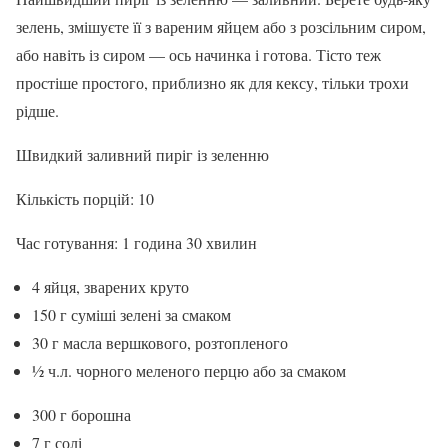
зелень, змішуєте її з вареним яйцем або з розсільним сиром,
або навіть із сиром — ось начинка і готова. Тісто теж
простіше простого, приблизно як для кексу, тільки трохи
рідше.
Швидкий заливний пиріг із зеленню
Кількість порцій: 10
Час готування: 1 година 30 хвилин
4 яйця, зварених круто
150 г суміші зелені за смаком
30 г масла вершкового, розтопленого
½ ч.л. чорного меленого перцю або за смаком
300 г борошна
7 г солі