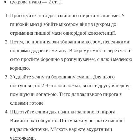
цукрова пудра — 2 ст. л.
Приготуйте тісто для заливного пирога зі сливами. У
глибокій мисці збийте міксером яйця з цукром до
отримання пишної маси однорідної консистенції.
Потім, не припиняючи збивання міксером, невеликими
порціями додайте сметану. В окрему ємність через часте
сито просійте борошно з розпушувачем, сіллю і меленою
корицею.
З’єднайте яєчну та борошняну суміші. Для цього
поступово, по 2-3 столові ложки, всипте другу в першу,
помішуючи лопаткою. Тісто для заливного пирога зі
сливами готове.
Підготуйте сливи для начинки заливного пирога.
Вимийте їх і обсушіть. Потім кожну розріжте навпіл і
видаліть кісточки. М’якоть наріжте акуратними
часточками.