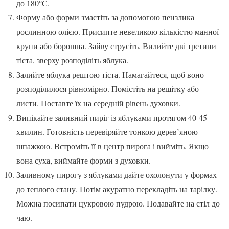
до 180°C.
Форму або форми змастіть за допомогою пензлика
рослинною олією. Присипте невеликою кількістю манної
крупи або борошна. Зайву струсіть. Вилийте дві третини
тіста, зверху розподіліть яблука.
Залийте яблука рештою тіста. Намагайтеся, щоб воно
розподілилося рівномірно. Помістіть на решітку або
листи. Поставте їх на середній рівень духовки.
Випікайте заливний пиріг із яблуками протягом 40-45
хвилин. Готовність перевіряйте тонкою дерев’яною
шпажкою. Встроміть її в центр пирога і вийміть. Якщо
вона суха, виймайте форми з духовки.
Заливному пирогу з яблуками дайте охолонути у формах
до теплого стану. Потім акуратно перекладіть на тарілку.
Можна посипати цукровою пудрою. Подавайте на стіл до
чаю.