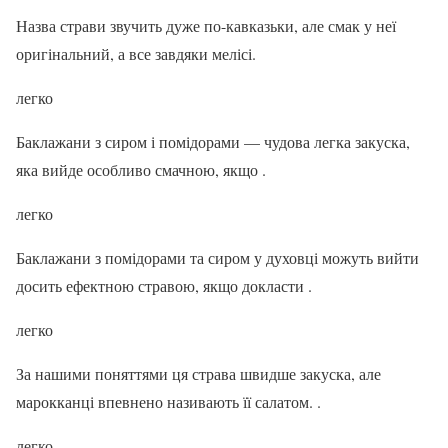
Назва страви звучить дуже по-кавказьки, але смак у неї
оригінальний, а все завдяки мелісі.
легко
Баклажани з сиром і помідорами — чудова легка закуска,
яка вийде особливо смачною, якщо .
легко
Баклажани з помідорами та сиром у духовці можуть вийти
досить ефектною стравою, якщо докласти .
легко
За нашими поняттями ця страва швидше закуска, але
марокканці впевнено називають її салатом. .
легко