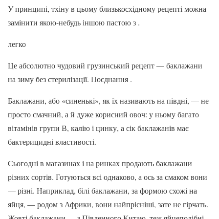
У принципі, тхіну в цьому близькосхідному рецепті можна
замінити якою-небудь іншою пастою з .
легко
Це абсолютно чудовий грузинський рецепт — баклажани
на зиму без стерилізації. Поєднання .
Баклажани, або «синенькі», як їх називають на півдні, — не
просто смачний, а й дуже корисний овоч: у ньому багато
вітамінів групи В, калію і цинку, а сік баклажанів має
бактерицидні властивості.
Сьогодні в магазинах і на ринках продають баклажани
різних сортів. Готуються всі однаково, а ось за смаком вони
— різні. Наприклад, білі баклажани, за формою схожі на
яйця, — родом з Африки, вони найпрісніші, зате не гірчать.
Жовті баклажани — з Південного Китаю, теж яйцеподібні,