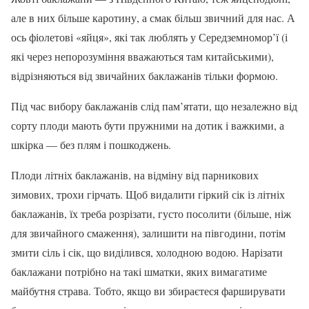
але в них більше каротину, а смак більш звичний для нас. А
ось фіолетові «яйця», які так люблять у Середземномор’ї (і
які через непорозуміння вважаються там китайськими),
відрізняються від звичайних баклажанів тільки формою.
Під час вибору баклажанів слід пам’ятати, що незалежно від
сорту плоди мають бути пружними на дотик і важкими, а
шкірка — без плям і пошкоджень.
Плоди літніх баклажанів, на відміну від парникових
зимових, трохи гірчать. Щоб видалити гіркий сік із літніх
баклажанів, їх треба розрізати, густо посолити (більше, ніж
для звичайного смаження), залишити на півгодини, потім
змити сіль і сік, що виділився, холодною водою. Нарізати
баклажани потрібно на такі шматки, яких вимагатиме
майбутня страва. Тобто, якщо ви збираєтеся фарширувати