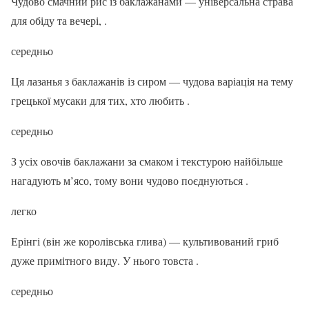
Чудово смачний рис із баклажанами — універсальна страва
для обіду та вечері, .
середньо
Ця лазанья з баклажанів із сиром — чудова варіація на тему
грецької мусаки для тих, хто любить .
середньо
З усіх овочів баклажани за смаком і текстурою найбільше
нагадують м’ясо, тому вони чудово поєднуються .
легко
Ерінгі (він же королівська глива) — культивований гриб
дуже примітного виду. У нього товста .
середньо