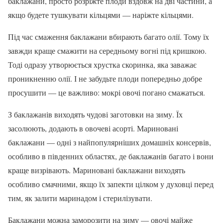
баклажани, просто розріжте плоди вздовж на дві частини, а
якщо будете тушкувати кільцями — наріжте кільцями.
Під час смаження баклажани вбирають багато олії. Тому їх
завжди краще смажити на середньому вогні під кришкою.
Тоді одразу утворюється хрустка скоринка, яка заважає
проникненню олії. І не забудьте плоди попередньо добре
просушити — це важливо: мокрі овочі погано смажаться.
З баклажанів виходять чудові заготовки на зиму. Їх
засолюють, додають в овочеві асорті. Мариновані
баклажани — одні з найпопулярніших домашніх консервів,
особливо в південних областях, де баклажанів багато і вони
краще визрівають. Мариновані баклажани виходять
особливо смачними, якщо їх запекти цілком у духовці перед
тим, як залити маринадом і стерилізувати.
Баклажани можна заморозити на зиму — овочі майже