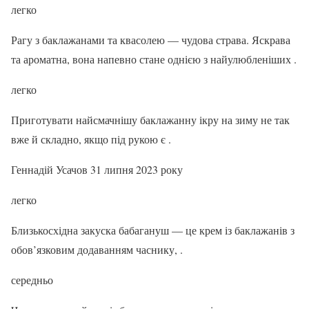
легко
Рагу з баклажанами та квасолею — чудова страва. Яскрава
та ароматна, вона напевно стане однією з найулюбленіших .
легко
Приготувати найсмачнішу баклажанну ікру на зиму не так
вже й складно, якщо під рукою є .
Геннадій Усачов 31 липня 2023 року
легко
Близькосхідна закуска бабагануш — це крем із баклажанів з
обов’язковим додаванням часнику, .
середньо