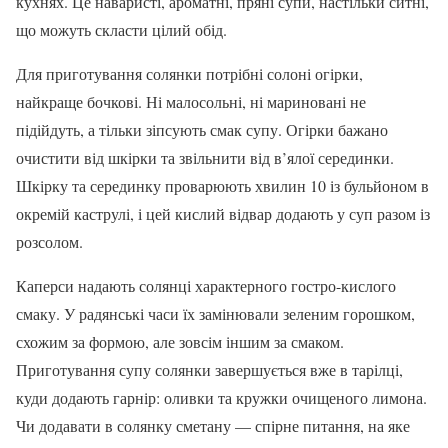
кухнях. Це наваристі, ароматні, пряні супи, настільки ситні,
що можуть скласти цілий обід.
Для приготування солянки потрібні солоні огірки,
найкраще бочкові. Ні малосольні, ні мариновані не
підійдуть, а тільки зіпсують смак супу. Огірки бажано
очистити від шкірки та звільнити від в’ялої серединки.
Шкірку та серединку проварюють хвилин 10 із бульйоном в
окремій каструлі, і цей кислий відвар додають у суп разом із
розсолом.
Каперси надають солянці характерного гостро-кислого
смаку. У радянські часи їх замінювали зеленим горошком,
схожим за формою, але зовсім іншим за смаком.
Приготування супу солянки завершується вже в тарілці,
куди додають гарнір: оливки та кружки очищеного лимона.
Чи додавати в солянку сметану — спірне питання, на яке