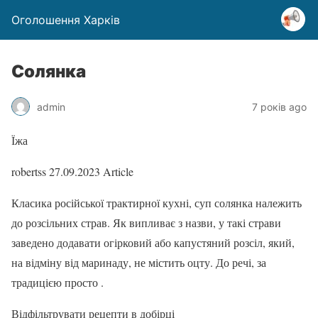
Оголошення Харків
Солянка
admin
7 років ago
Їжа
robertss
27.09.2023
Article
Класика російської трактирної кухні, суп солянка належить
до розсільних страв. Як випливає з назви, у такі страви
заведено додавати огірковий або капустяний розсіл, який,
на відміну від маринаду, не містить оцту. До речі, за
традицією просто .
Відфільтрувати рецепти в добірці