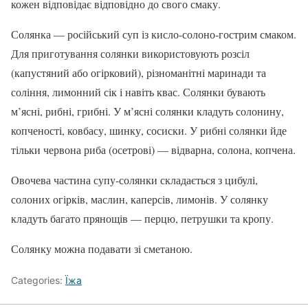
кожен відповідає відповідно до свого смаку.
Солянка — російський суп із кисло-солоно-гострим смаком.
Для приготування солянки використовують розсіл
(капустяний або огірковий), різноманітні маринади та
соління, лимонний сік і навіть квас. Солянки бувають
м’ясні, рибні, грибні. У м’ясні солянки кладуть солонину,
копченості, ковбасу, шинку, сосиски. У рибні солянки йде
тільки червона риба (осетрові) — відварна, солона, копчена.
Овочева частина супу-солянки складається з цибулі,
солоних огірків, маслин, каперсів, лимонів. У солянку
кладуть багато прянощів — перцю, петрушки та кропу.
Солянку можна подавати зі сметаною.
Categories:
Їжа