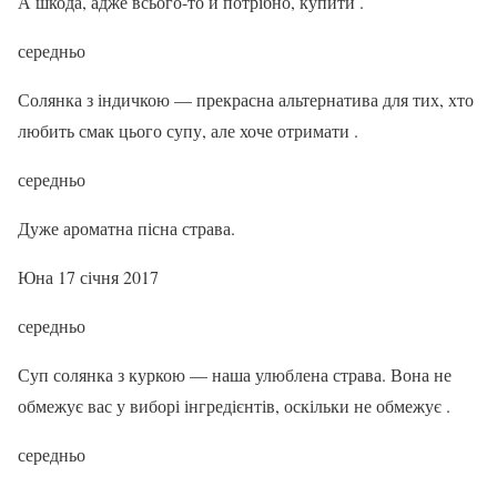
А шкода, адже всього-то й потрібно, купити .
середньо
Солянка з індичкою — прекрасна альтернатива для тих, хто
любить смак цього супу, але хоче отримати .
середньо
Дуже ароматна пісна страва.
Юна 17 січня 2017
середньо
Суп солянка з куркою — наша улюблена страва. Вона не
обмежує вас у виборі інгредієнтів, оскільки не обмежує .
середньо