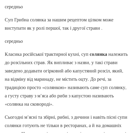
середньо
Суп Грибна солянка за нашим рецептом цілком може
виступати як у ролі першої, так і другої страви .
середньо
солянка
Класика російської трактирної кухні, суп
належить
до розсільних страв. Як випливає з назви, у такі страви
заведено додавати огірковий або капустяний розсіл, який,
на відміну від маринаду, не містить оцту. До речі, за
традицією просто «солянкою» називають саме суп солянку,
а густу страву з м’яса або риби з капустою називають
«солянка на сковороді».
Сьогодні м’ясні та збірні, рибні, з дичини і навіть пісні супи
солянки готують не тільки в ресторанах, а й на домашніх