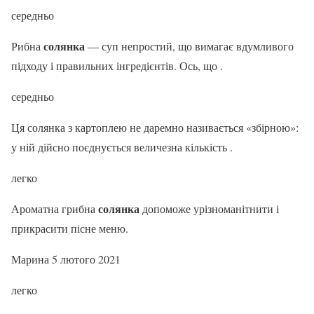
середньо
солянка
Рибна
— суп непростий, що вимагає вдумливого
підходу і правильних інгредієнтів. Ось, що .
середньо
Ця солянка з картоплею не даремно називається «збірною»:
у ній дійсно поєднується величезна кількість .
легко
солянка
Ароматна грибна
допоможе урізноманітнити і
прикрасити пісне меню.
Марина 5 лютого 2021
легко