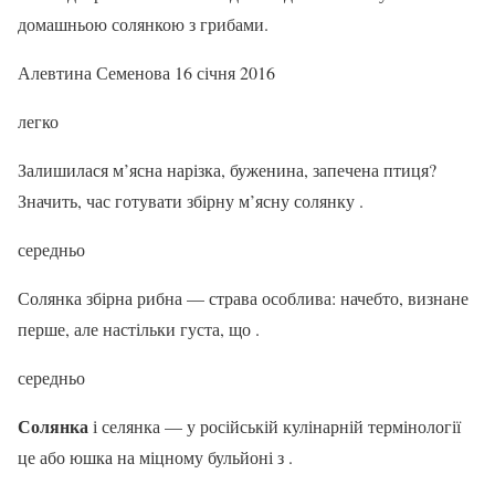
домашньою солянкою з грибами.
Алевтина Семенова 16 січня 2016
легко
Залишилася м’ясна нарізка, буженина, запечена птиця?
Значить, час готувати збірну м’ясну солянку .
середньо
Солянка збірна рибна — страва особлива: начебто, визнане
перше, але настільки густа, що .
середньо
Солянка
і селянка — у російській кулінарній термінології
це або юшка на міцному бульйоні з .