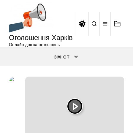
Оголошення
Перейти
Харків
до
вмісту
Оголошення Харків
Онлайн дошка оголошень
ЗМІСТ