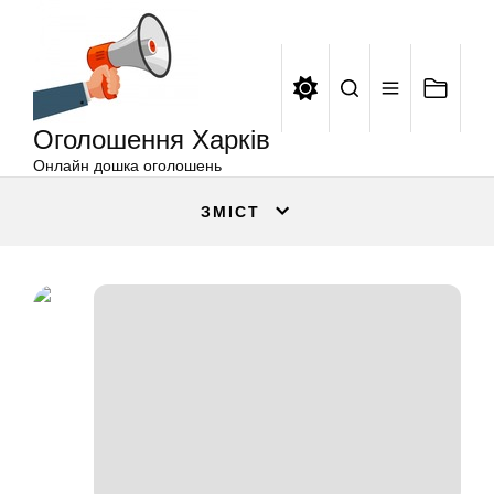
Оголошення
Перейти
Харків
до
вмісту
Оголошення Харків
Онлайн дошка оголошень
ЗМІСТ