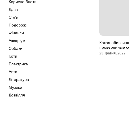
Корисно Знати
Дача
Сім'я
Подорожі
Фінанси
Акваріум
Какая обивочна
проверенные с
Собаки
23 Травня, 2022
Коти
Електрика
Авто
Література
Музика
Дозвілля
Кіно
Своїми Руками
Тварини
Мапа сайту
Поради