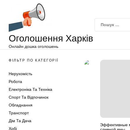
Оголошення
Перейти
Харків
до
вмісту
Оголошення Харків
Онлайн дошка оголошень
ФІЛЬТР ПО КАТЕГОРІЇ
Нерухомість
Робота
Електроніка Та Техніка
Спорт Та Відпочинок
Обладнання
Транспорт
Дім Та Дача
Эффективные м
Хобі
сливной ямы