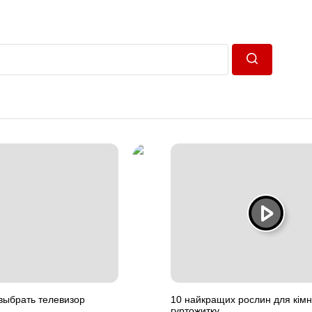
Пошук
выбрать телевизор
10 найкращих рослин для кімн
гуртожитку