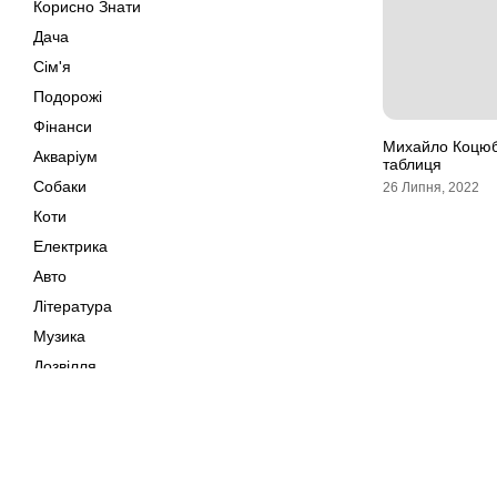
Корисно Знати
Дача
Сім'я
Подорожі
Фінанси
Михайло Коцюб
Акваріум
таблиця
Собаки
26 Липня, 2022
Коти
Електрика
Авто
Література
Музика
Дозвілля
Кіно
Своїми Руками
Тварини
Мапа сайту
Поради