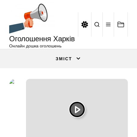
Оголошення
Перейти
Харків
до
вмісту
Оголошення Харків
Онлайн дошка оголошень
ЗМІСТ