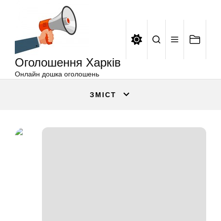
Оголошення
Перейти
Харків
до
вмісту
Оголошення Харків
Онлайн дошка оголошень
ЗМІСТ