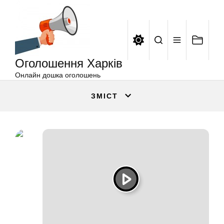
Оголошення
Перейти
Харків
до
вмісту
Оголошення Харків
Онлайн дошка оголошень
ЗМІСТ