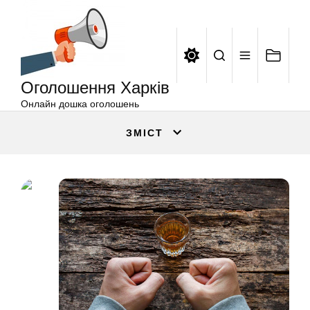
Оголошення
Перейти
Харків
до
вмісту
Оголошення Харків
Онлайн дошка оголошень
ЗМІСТ