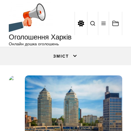
Оголошення
Перейти
Харків
до
вмісту
Оголошення Харків
Онлайн дошка оголошень
ЗМІСТ