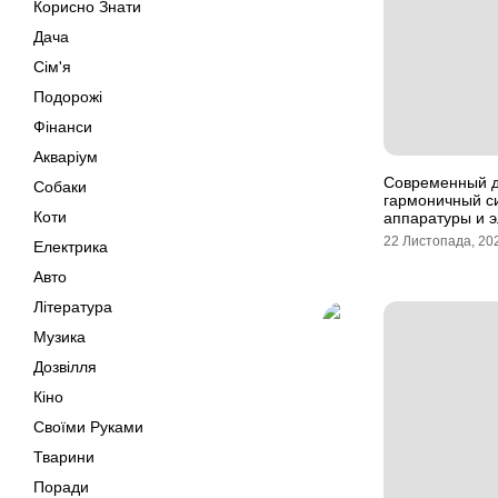
Корисно Знати
Дача
Сім'я
Подорожі
Фінанси
Акваріум
Современный д
Собаки
гармоничный с
Коти
аппаратуры и э
22 Листопада, 20
Електрика
Авто
Література
Музика
Дозвілля
Кіно
Своїми Руками
Тварини
Поради