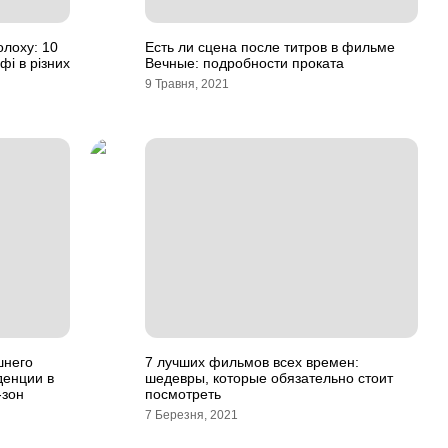
олоху: 10
Есть ли сцена после титров в фильме
фі в різних
Вечные: подробности проката
9 Травня, 2021
шнего
7 лучших фильмов всех времен:
денции в
шедевры, которые обязательно стоит
-зон
посмотреть
7 Березня, 2021