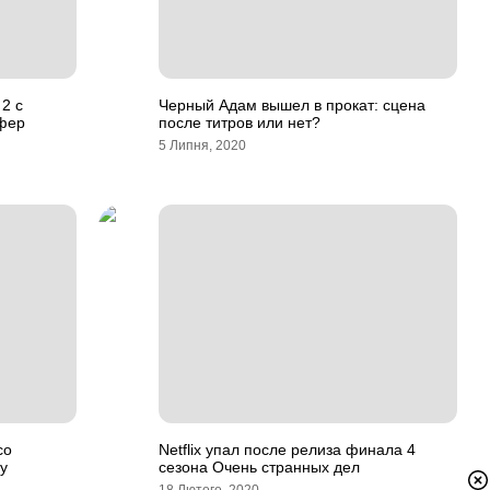
2 с
Черный Адам вышел в прокат: сцена
фер
после титров или нет?
5 Липня, 2020
со
Netflix упал после релиза финала 4
у
сезона Очень странных дел