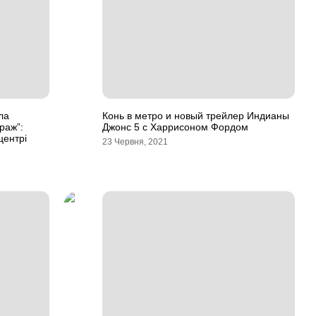
ла
Конь в метро и новый трейлер Индианы
ураж”:
Джонс 5 с Харрисоном Фордом
центрі
23 Червня, 2021