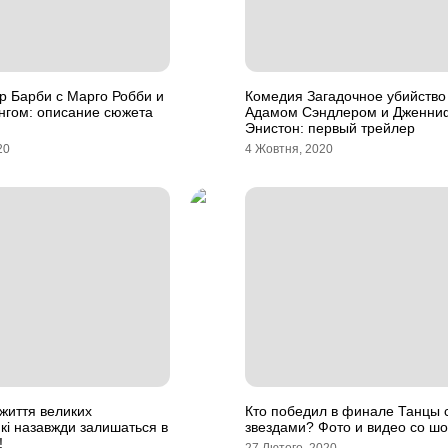
р Барби с Марго Робби и
Комедия Загадочное убийство 
нгом: описание сюжета
Адамом Сэндлером и Дженни
Энистон: первый трейлер
20
4 Жовтня, 2020
 життя великих
Кто победил в финале Танцы 
які назавжди залишаться в
звездами? Фото и видео со шо
!