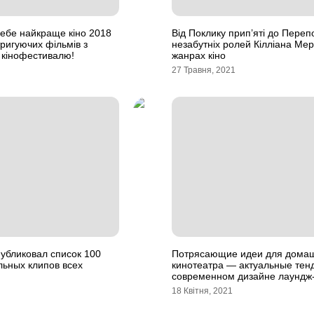
себе найкраще кіно 2018
Від Поклику прип’яті до Переп
тригуючих фільмів з
незабутніх ролей Кілліана Мер
 кінофестивалю!
жанрах кіно
27 Травня, 2021
публиковал список 100
Потрясающие идеи для дома
льных клипов всех
кинотеатра — актуальные тен
современном дизайне лаундж
18 Квітня, 2021