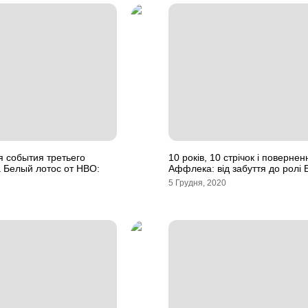
я события третьего
10 років, 10 стрічок і поверне
 Белый лотос от HBO:
Аффлека: від забуття до ролі
5 Грудня, 2020