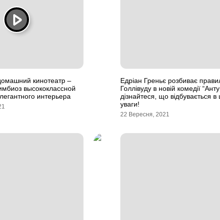
омашний кинотеатр –
Едріан Греньє розбиває прави
имбиоз высококлассной
Голлівуду в новій комедії “Ант
легантного интерьера
дізнайтеся, що відбувається в 
уваги!
21
22 Вересня, 2021