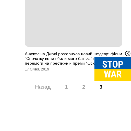
Анджеліна Джолі розгорнула новий шедевр: фільм
“Спочатку вони вбили мого батька” готовий до
перемоги на престижній премії “Оскар”.
17 Січня, 2019
Навігація
Назад
1
2
3
записів