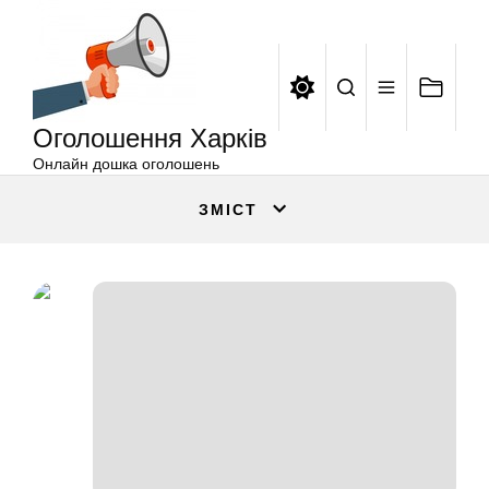
Оголошення
Перейти
Харків
до
вмісту
Оголошення Харків
Онлайн дошка оголошень
ЗМІСТ