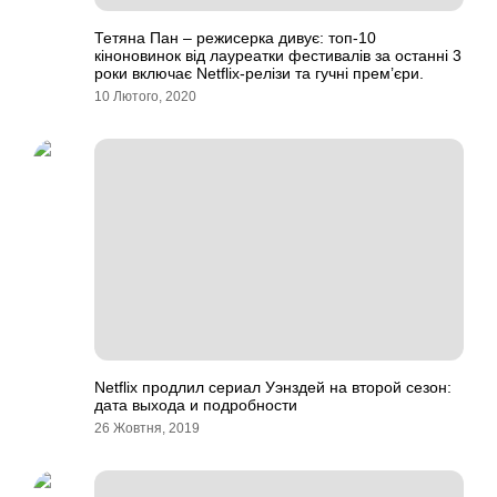
Тетяна Пан – режисерка дивує: топ-10
кіноновинок від лауреатки фестивалів за останні 3
роки включає Netflix-релізи та гучні прем’єри.
10 Лютого, 2020
Netflix продлил сериал Уэнздей на второй сезон:
дата выхода и подробности
26 Жовтня, 2019