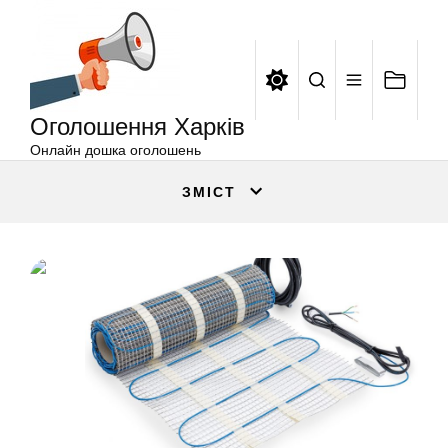
Оголошення
Перейти
Харків
до
вмісту
Оголошення Харків
Онлайн дошка оголошень
ЗМІСТ