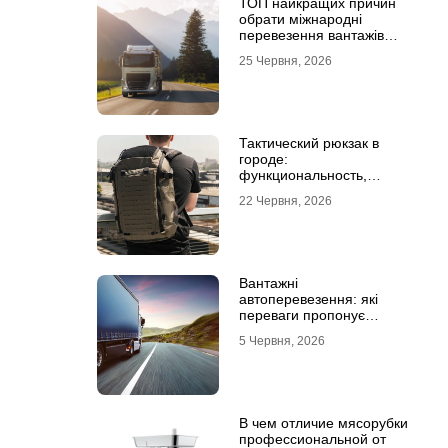
ТОП найкращих причин
обрати міжнародні
перевезення вантажів
автомобілями
25 Червня, 2026
Тактический рюкзак в
городе:
функциональность,
которая не бросается в
22 Червня, 2026
глаза
Вантажні
автоперевезення: які
переваги пропонує
співпраця з
5 Червня, 2026
професіоналами
В чем отличие мясорубки
профессиональной от