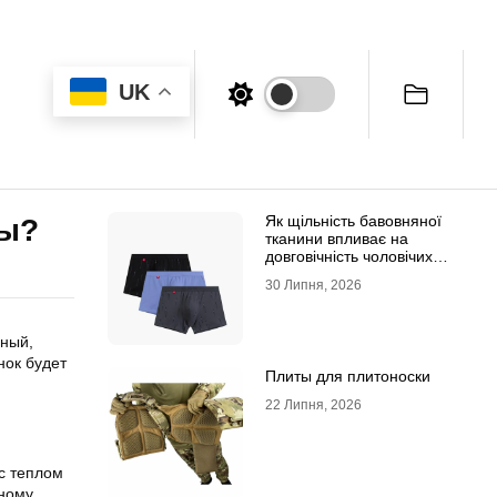
UK
Як щільність бавовняної
ты?
тканини впливає на
довговічність чоловічих
трусів-боксерів
30 Липня, 2026
чный,
нок будет
Плиты для плитоноски
22 Липня, 2026
с теплом
тному