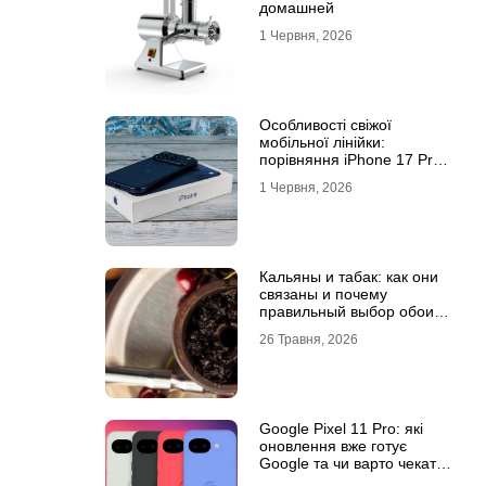
домашней
1 Червня, 2026
Особливості свіжої
мобільної лінійки:
порівняння iPhone 17 Pro
та базової версії Айфон 17
1 Червня, 2026
Кальяны и табак: как они
связаны и почему
правильный выбор обоих
решает всё
26 Травня, 2026
Google Pixel 11 Pro: які
оновлення вже готує
Google та чи варто чекати
новинку?