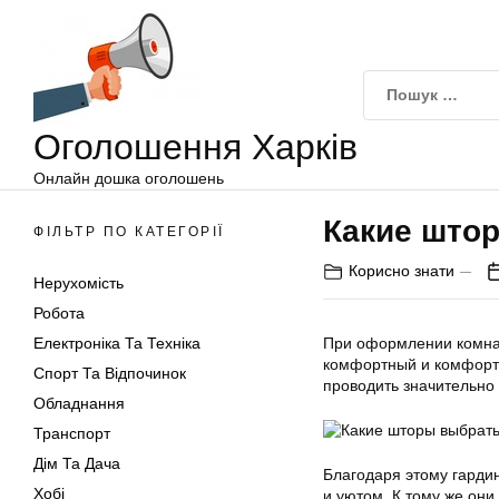
Оголошення
Перейти
Харків
до
вмісту
Оголошення Харків
Онлайн дошка оголошень
Какие што
ФІЛЬТР ПО КАТЕГОРІЇ
Корисно знати
Нерухомість
Робота
Електроніка Та Техніка
При оформлении комнат
комфортный и комфорта
Спорт Та Відпочинок
проводить значительно 
Обладнання
Транспорт
Дім Та Дача
Благодаря этому гарди
Хобі
и уютом. К тому же они