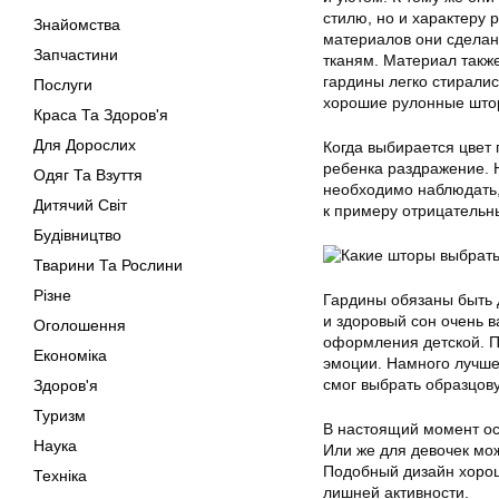
стилю, но и характеру 
Знайомства
материалов они сделан
Запчастини
тканям. Материал такж
гардины легко стиралис
Послуги
хорошие рулонные шторы
Краса Та Здоров'я
Для Дорослих
Когда выбирается цвет 
ребенка раздражение. Н
Одяг Та Взуття
необходимо наблюдать, 
Дитячий Світ
к примеру отрицательн
Будівництво
Тварини Та Рослини
Різне
Гардины обязаны быть д
и здоровый сон очень 
Оголошення
оформления детской. П
Економіка
эмоции. Намного лучше
смог выбрать образцову
Здоров'я
Туризм
В настоящий момент ос
Наука
Или же для девочек мож
Подобный дизайн хорош
Техніка
лишней активности.