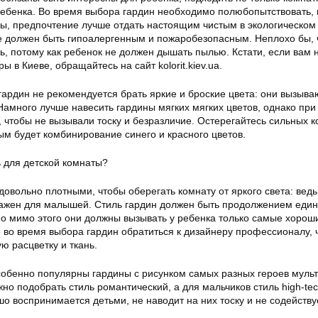
ребенка. Во время выбора гардин необходимо полюбопытствовать, 
ы, предпочтение лучше отдать настоящим чистым в экологическом
е должен быть гипоалергенным и пожаробезопасным. Неплохо бы,
ь, потому как ребенок не должен дышать пылью. Кстати, если вам
 в Киеве, обращайтесь на сайт kolorit.kiev.ua.
гардин не рекомендуется брать яркие и броские цвета: они вызыва
амного лучше навесить гардины мягких мягких цветов, однако при
чтобы не вызывали тоску и безразличие. Остерегайтесь сильных к
ым будет комбинирование синего и красного цветов.
овольно плотными, чтобы оберегать комнату от яркого света: вед
важен для малышей. Стиль гардин должен быть продолжением един
о мимо этого они должны вызывать у ребенка только самые хорош
 во время выбора гардин обратиться к дизайнеру профессионалу, 
ю расцветку и ткань.
обенно популярны гардины с рисунком самых разных героев муль
но подобрать стиль романтический, а для мальчиков стиль high-tec
о воспринимается детьми, не наводит на них тоску и не содейству