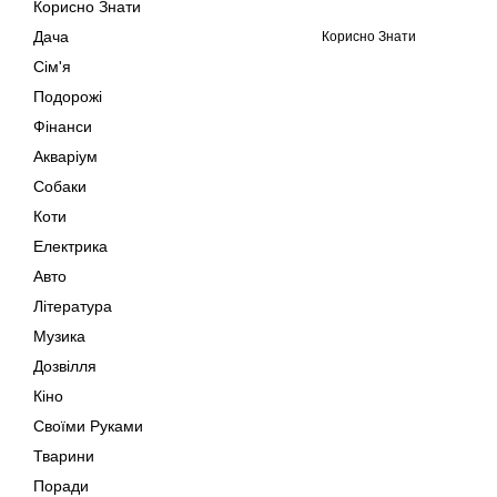
Корисно Знати
Дача
Корисно Знати
Сім'я
Подорожі
Фінанси
Акваріум
Собаки
Коти
Електрика
Авто
Література
Музика
Дозвілля
Кіно
Своїми Руками
Тварини
Поради