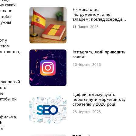
из каких
Як мова стає
 плане
інструментом, а не
 чтобы
тягарем: погляд зсередини
 нужны
навчального процесу
11 Липня, 2026
ют у
 этом
онтрастов,
Instagram, який приводить
заявки
26 Червня, 2026
ь здоровый
ого
ие
Цифри, які змушують
чтобы он
переглянути маркетингову
стратегію у 2026 році
26 Червня, 2026
тфильма.
h.
ет