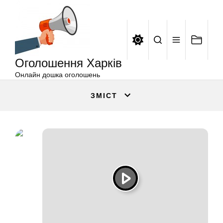
Оголошення
Перейти
Харків
до
вмісту
Оголошення Харків
Онлайн дошка оголошень
ЗМІСТ