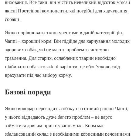
вихованця. Все таки, він містить невеликий відсоток м’яса і
якісні Протеїнові компоненти, які потрібні для харчування
собаки .
Якщо порівнювати з конкурентами в даній категорії цін,
Чаппі – хороший корм. Він підійде для харчування молодих
здорових собак, які не мають проблем з системою
травлення. Для старих, ослаблених тварин необхідно
підбирати набагато якісні варіанти, це обов’язково слід
врахувати під час вибору корму.
Базові поради
Якщо володар переводить собаку на готовий раціон Чаппі,
у нього відпадають дуже багато проблем – не варто
займатися довгим приготуванням їжі. Корм має
збалансований склад з необхідними корисними речовинами