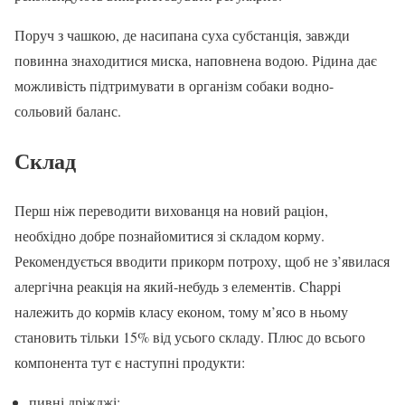
Поруч з чашкою, де насипана суха субстанція, завжди
повинна знаходитися миска, наповнена водою. Рідина дає
можливість підтримувати в організм собаки водно-
сольовий баланс.
Склад
Перш ніж переводити вихованця на новий раціон,
необхідно добре познайомитися зі складом корму.
Рекомендується вводити прикорм потроху, щоб не з’явилася
алергічна реакція на який-небудь з елементів. Chappi
належить до кормів класу економ, тому м’ясо в ньому
становить тільки 15% від усього складу. Плюс до всього
компонента тут є наступні продукти:
пивні дріжджі;