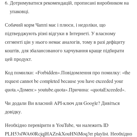
Дотримуватися рекомендацій, прописані виробником на
упаковці.
Собачий корм Чаппі має і плюси, і недоліки, що
підтверджують різні відгуки в Інтернеті. У власному
сегменті цін у нього немає аналогів, тому в разі дефіциту
коштів, для збалансованого харчування краще підбирати
цей продукт.
Код помилки: «Forbidden».Повідомлення про помилку: «the
request cannot be completed because you have exceeded your
quota.»Домен:» youtube.quota».Причина: «quotaExceeded».
Чи додали Ви власний API-ключ для Google? Дивіться
довідку.
Необхідно перевірити в YouTube, чи належить ID
PLH53slWA60RcjqjHAZrskXouHNiMoq3rr playlist. Необхідно