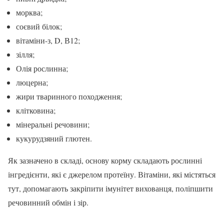
морква;
соєвий білок;
вітаміни-з, D, В12;
зілля;
Олія рослинна;
люцерна;
жири тваринного походження;
клітковина;
мінеральні речовини;
кукурудзяний глютен.
Як зазначено в складі, основу корму складають рослинні
інгредієнти, які є джерелом протеїну. Вітаміни, які містяться
тут, допомагають закріпити імунітет вихованця, поліпшити
речовинний обмін і зір.