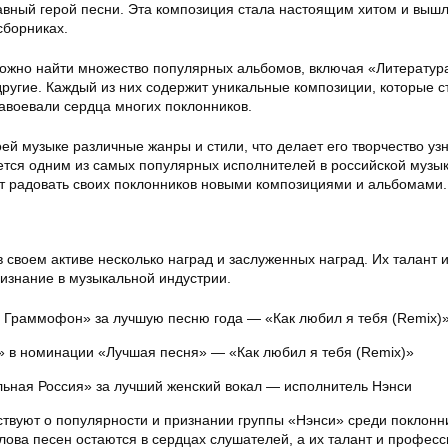
авный герой песни. Эта композиция стала настоящим хитом и вышл
сборниках.
ожно найти множество популярных альбомов, включая «Литератур
другие. Каждый из них содержит уникальные композиции, которые с
авоевали сердца многих поклонников.
оей музыке различные жанры и стили, что делает его творчество у
ется одним из самых популярных исполнителей в российской музы
т радовать своих поклонников новыми композициями и альбомами.
 своем активе несколько наград и заслуженных наград. Их талант 
ризнание в музыкальной индустрии.
 Граммофон» за лучшую песню года — «Как любил я тебя (Remix)
» в номинации «Лучшая песня» — «Как любил я тебя (Remix)»
ьная Россия» за лучший женский вокал — исполнитель Нэнси
ствуют о популярности и признании группы «Нэнси» среди поклонн
слова песен остаются в сердцах слушателей, а их талант и профес