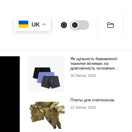
UK
Як щільність бавовняної
тканини впливає на
довговічність чоловічих
трусів-боксерів
30 Липня, 2026
Плиты для плитоноски
22 Липня, 2026