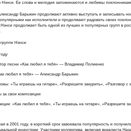
ы Нэнси. Ее слова и мелодия запоминаются и любимы поклонникам
лександр Барыкин продолжают активно выступать и записывать н
популярными как исполнители и продолжают радовать своих покло
 Нэнси продолжает быть одной из лучших и популярных групп в ро
.
группе Нэнси:
году
втор песни «Как любил я тебя» — Владимир Полиенко
Как любил я тебя» — Александр Барыкин
мы: «Ты играешь на гитаре», «Разрешите закурить», «Разговор с 
 за свои композиции
иции: «Как любил я тебя», «Ты играешь на гитаре», «Разрешите за
ая в 2001 году, в короткий срок завоевала популярность и получил
ыкальной индустрии. Участники коллектива, включая вокалиста Наз