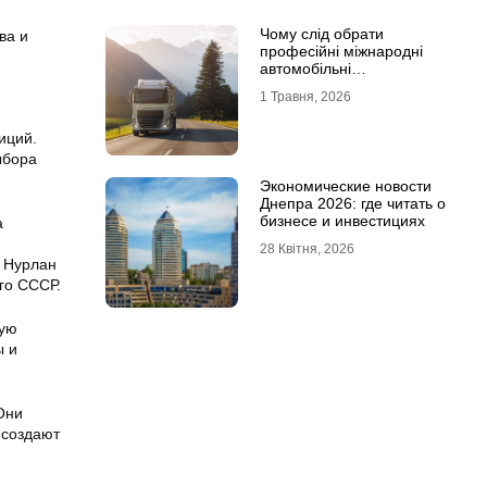
Чому слід обрати
ва и
професійні міжнародні
автомобільні
вантажоперевезення
1 Травня, 2026
иций.
ыбора
Экономические новости
Днепра 2026: где читать о
бизнесе и инвестициях
а
28 Квітня, 2026
о Нурлан
го СССР.
шую
ы и
Они
 создают