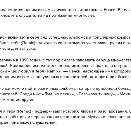
я» остается одним из самых известных хитов группы Нэнси. Ее сло
хновлять слушателей на протяжении многих лет.
нси включает в себя ряд успешных альбомов и популярных композ
ил я тебя (Remix)» началась со знакомства участников группы и в
ингла для выпуска.
зована в 1990 году и с тех пор смогла завоевать сердца множеств
ыкой. Биография исполнителя полна интересных фактов и наград.
есни «Как любил я тебя (Remix)» — Нэнси, настоящее имя которог
я одним из самых популярных исполнителей на территории бывше
Нэнси можно найти различные альбомы, которые приобрели боль
ушателей. Среди них: «Лучшие песни», «Разрывая тишину», «Мечт
 и многие другие.
л я тебя (Remix)» подчеркивают историю любви и разочарования. 
ных событиях и переживаниях исполнителя. Музыка и слова песни
орая привлекает слушателей.