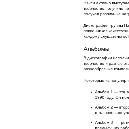
Нэнси активно выступае
творчество получило пр
получал различные наг
Дискография группы Нэ
поклонников качественн
каждому слушателю войт
Альбомы
В дискографии исполни
творчество и разные э
разнообразные компози
Некоторые из популярн
Альбом 1
— эта з
1990 году. Он по
Альбом 2
— второ
стал очень попул
Альбом 3
— трети
предыдущих работ