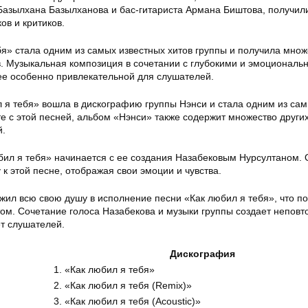
 Базылхана Базылханова и бас-гитариста Армана Биштова, получил
ов и критиков.
бя» стала одним из самых известных хитов группы и получила множ
. Музыкальная композиция в сочетании с глубокими и эмоциональ
ее особенно привлекательной для слушателей.
 я тебя» вошла в дискографию группы Нэнси и стала одним из са
е с этой песней, альбом «Нэнси» также содержит множество други
й.
бил я тебя» начинается с ее создания Назабековым Нурсултаном. 
 к этой песне, отображая свои эмоции и чувства.
жил всю свою душу в исполнение песни «Как любил я тебя», что п
том. Сочетание голоса Назабекова и музыки группы создает непов
т слушателей.
Дискография
1. «Как любил я тебя»
2. «Как любил я тебя (Remix)»
3. «Как любил я тебя (Acoustic)»