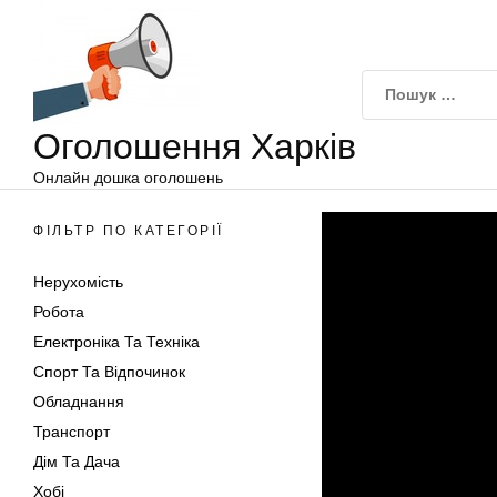
Оголошення
Перейти
Харків
до
вмісту
Оголошення Харків
Онлайн дошка оголошень
ФІЛЬТР ПО КАТЕГОРІЇ
Нерухомість
Робота
Електроніка Та Техніка
Спорт Та Відпочинок
Обладнання
Транспорт
Дім Та Дача
Хобі