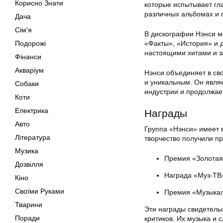
Корисно Знати
которые испытывает гл
различных альбомах и 
Дача
Сім'я
В дискографии Нэнси м
Подорожі
«Факты», «История» и 
настоящими хитами и з
Фінанси
Акваріум
Нэнси объединяет в св
и уникальным. Он явля
Собаки
индустрии и продолжае
Коти
Електрика
Награды
Авто
Группа «Нэнси» имеет в
Література
творчество получили п
Музика
Премия «Золотая
Дозвілля
Награда «Муз-ТВ
Кіно
Своїми Руками
Премия «Музыкал
Тварини
Эти награды свидетель
Поради
критиков. Их музыка и 