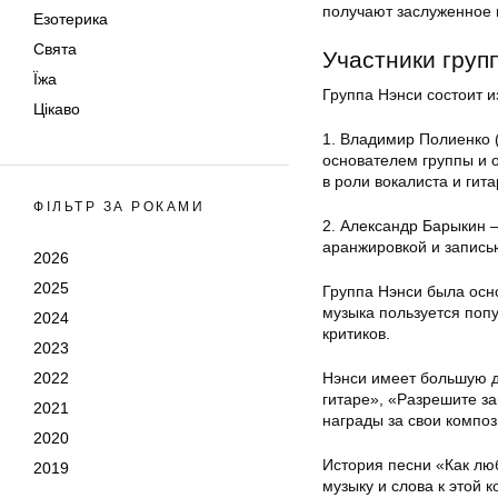
получают заслуженное 
Езотерика
Свята
Участники груп
Їжа
Группа Нэнси состоит и
Цікаво
1. Владимир Полиенко 
основателем группы и о
в роли вокалиста и гита
ФІЛЬТР ЗА РОКАМИ
2. Александр Барыкин —
аранжировкой и записью
2026
2025
Группа Нэнси была осно
музыка пользуется поп
2024
критиков.
2023
2022
Нэнси имеет большую д
гитаре», «Разрешите за
2021
награды за свои композ
2020
История песни «Как люб
2019
музыку и слова к этой 