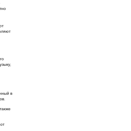
о
тно
ют
воляют
го
узыку,
нный в
ов.
также
 от