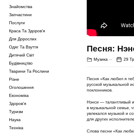
Знайомства
Запчастини
Послуги
Краса Та Здоров'я
Для Дорослих
Песня: Нэн
Одяг Та Взуття
Дитячий Світ
Музика
29 Т
Будівництво
Тварини Та Рослини
Песня «Как любил я те
Різне
русской музыкальной ис
Оголошення
поклонников.
Економіка
Нэнси — талантливый и
Здоров'я
в музыкальной семье, ч
Туризм
увлекался музыкой и со
для других исполнителе
Наука
Техніка
Слова песни «Как люби