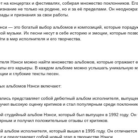
т на концертах и фестивалях, собирая множество поклонников. Ег
изнание не только на родине, но и за её пределами. Он неоднокра
рады и признания за свои работы.
нси — это богатый выбор альбомов и композиций, которые пораду
ой музыки. Их песни несут в себе историю и эмоции, которые поз
и в мир исполнителя и его творчества.
теля Нэнси можно найти множество альбомов, которые отражают е
тапы его карьеры. В каждом альбоме можно услышать уникальную м
ции и глубокие тексты песен.
ых альбомов Нэнси включают:
апись представляет собой дебютный альбом исполнителя, выпуще
лучил высокую оценку критиков и стал популярным среди поклонник
й студийный альбом Нэнси, который был выпущен в 1992 году. Он 
ярным и получил положительные отзывы от критиков.
й альбом исполнителя, который вышел в 1995 году. Он отличается
 и представляет собой новый этап в творчестве Нэнси.