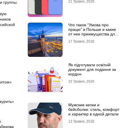
21 Травня, 2026
и группы.
овую
нников
ссийской
Что такое “Умова про
працю” в Польше и какие
от нее преимущества для
украинцев?
17 Травня, 2026
Як підготувати освітній
документ для подання за
кордон
15 Травня, 2026
хитом»
курить»
Мужские кепки и
бейсболки: стиль, комфорт
и характер в одной детали
а
13 Травня, 2026
абекова