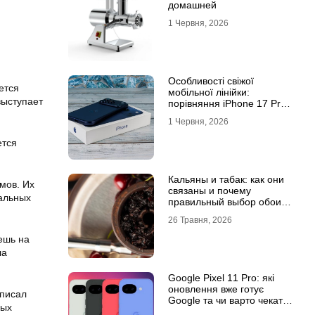
домашней
1 Червня, 2026
Особливості свіжої
ется
мобільної лінійки:
выступает
порівняння iPhone 17 Pro
та базової версії Айфон 17
1 Червня, 2026
ется
Кальяны и табак: как они
мов. Их
связаны и почему
альных
правильный выбор обоих
решает всё
26 Травня, 2026
ешь на
ла
Google Pixel 11 Pro: які
оновлення вже готує
аписал
Google та чи варто чекати
мых
новинку?