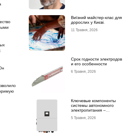
и
Виїзний майстер-клас для
ество
дорослих у Києві.
ными
11 Травня, 2026
мых
х
Срок годности электродов
и его особенности
Он
6 Травня, 2026
озволило
торимую
Ключевые компоненты
системы автономного
электропитания –
инвертор DEYE и батарея
5 Травня, 2026
DEYE