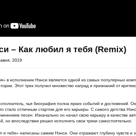
си – Как любил я тебя (Remix)
равня, 2019
бя» в исполнении Нэнси является одной из самых популярных комп
тории. Этот трек получил множество наград и признаний от критико
сполнитель, чья биография полна ярких событий и достижений. О
то стало отличным стартом для его карьеры. С самого детства Нэн
чинением песен. Изначально он начал свою карьеру в качестве ав
й, но впоследствии решил исполнять свои треки самостоятельно.
л я тебя» написаны самим Нэнси. Они отражают глубину чувств и 