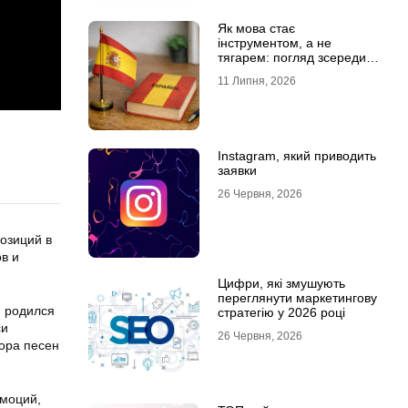
Як мова стає
інструментом, а не
тягарем: погляд зсередини
навчального процесу
11 Липня, 2026
Instagram, який приводить
заявки
26 Червня, 2026
озиций в
в и
Цифри, які змушують
переглянути маркетингову
н родился
стратегію у 2026 році
си
26 Червня, 2026
тора песен
эмоций,