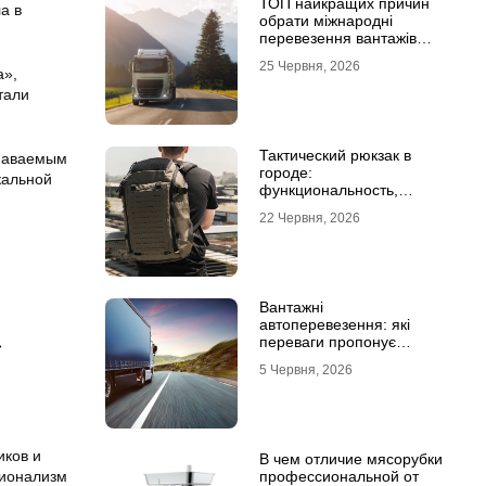
ТОП найкращих причин
а в
обрати міжнародні
перевезення вантажів
автомобілями
25 Червня, 2026
а»,
тали
Тактический рюкзак в
знаваемым
городе:
кальной
функциональность,
которая не бросается в
22 Червня, 2026
глаза
и
Вантажні
автоперевезення: які
переваги пропонує
»
співпраця з
5 Червня, 2026
професіоналами
иков и
В чем отличие мясорубки
профессиональной от
сионализм