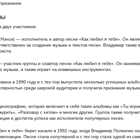
признание.
пы
з двух участников:
(Нэнси) — исполнитель и автор песни «Как любил я тебя». Он явля
тветственен за создание музыки и текстов песен. Владимир также 
риста.
 участник группы и соавтор песни «Как любил я тебя». Он занима
 музыки, а также играет на клавишных инструментах.
вана в 1990 году и с тех пор выпустила несколько успешных альбо
улярностью среди широкой аудитории и получила признание музык
искографию, которая включает в себя такие альбомы как «Ты игра
курить», «Разговор с хитом» и многие другие. Группа также получи
иции и достигла успеха как исполнители популярных песен.
ил я тебя» берет начало в 1992 году, когда Владимир Полиенко н
композиции. Песня стала популярной и с тех пор стала одной из са