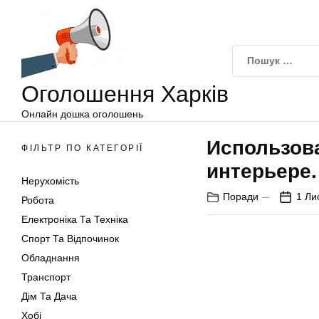
Оголошення
Перейти
Харків
до
вмісту
Оголошення Харків
Онлайн дошка оголошень
Использов
ФІЛЬТР ПО КАТЕГОРІЇ
интерьере.
Нерухомість
Поради
1 Ли
Робота
Електроніка Та Техніка
Спорт Та Відпочинок
Обладнання
Транспорт
Дім Та Дача
Хобі