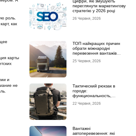
змером. А
Цифри, які змушують
переглянути маркетингову
стратегію у 2026 році
ую роль.
26 Червня, 2026
арт, как
ющее
ТОП найкращих причин
обрати міжнародні
перевезення вантажів
ция карты
автомобілями
25 Червня, 2026
етских
ами и
имание не
Тактический рюкзак в
городе:
ль.
функциональность,
которая не бросается в
22 Червня, 2026
глаза
Вантажні
автоперевезення: які