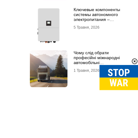
Ключевые компоненты
системы автономного
электропитания –
инвертор DEYE и батарея
5 Травня, 2026
DEYE
Чому слід обрати
професійні міжнародні
автомобільні
вантажоперевезення
1 Травня, 2026