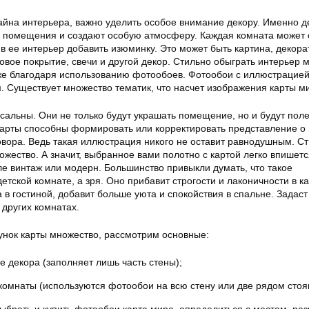
йна интерьера, важно уделить особое внимание декору. Именно д
 помещения и создают особую атмосферу. Каждая комната может 
 в ее интерьер добавить изюминку. Это может быть картина, декор
овое покрытие, свечи и другой декор. Стильно обыграть интерьер 
е благодаря использованию фотообоев. Фотообои с иллюстрацией
м. Существует множество тематик, что насчет изображения карты м
сальны. Они не только будут украшать помещение, но и будут пол
арты способны формировать или корректировать представление о
овора. Ведь такая иллюстрация никого не оставит равнодушным. С
жество. А значит, выбранное вами полотно с картой легко впишетс
иле винтаж или модерн. Большинство привыкли думать, что такое
тской комнате, а зря. Оно прибавит строгости и лаконичности в к
а в гостиной, добавит больше уюта и спокойствия в спальне. Задаст
 других комнатах.
унок карты множество, рассмотрим основные:
де декора (заполняет лишь часть стены);
омнаты (используются фотообои на всю стену или две рядом стоя