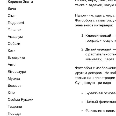
Важно, перед тем, как 
Корисно Знати
также с задачей, какую
Дача
Напомним, карта мира м
Сім'я
Фотообои с таким рисун
Подорожі
элементов интерьера:
Фінанси
Классический
– 
Акваріум
географическую к
Собаки
Дизайнерский
— 
Коти
с растительность
Електрика
комнатах). Карта
Авто
Фотообои с изображени
Література
другим декором. Не за
только на иллюстрации 
Музика
Существует три вида:
Дозвілля
Кіно
Бумажная основа
Своїми Руками
Чистый флизелин
Тварини
Флизелин с вини
Поради