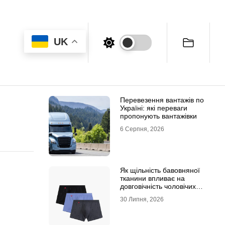
UK
Перевезення вантажів по
Україні: які переваги
пропонують вантажівки
6 Серпня, 2026
Як щільність бавовняної
тканини впливає на
довговічність чоловічих
трусів-боксерів
30 Липня, 2026