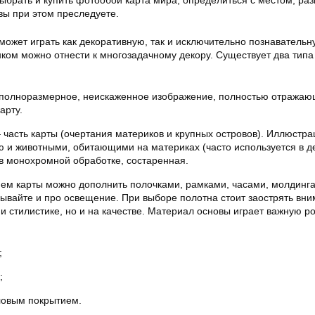
выбрать и купить фотообои карта мира, определиться с местом, ра
 вы при этом преследуете.
ожет играть как декоративную, так и исключительно познавательн
ком можно отнести к многозадачному декору. Существует два типа к
полноразмерное, неискаженное изображение, полностью отража
арту.
часть карты (очертания материков и крупных островов). Иллюстра
ю и животными, обитающими на материках (часто используется в д
 в монохромной обработке, состаренная.
ем карты можно дополнить полочками, рамками, часами, молдинг
бывайте и про освещение. При выборе полотна стоит заострять вн
и стилистике, но и на качестве. Материал основы играет важную ро
;
;
ловым покрытием.