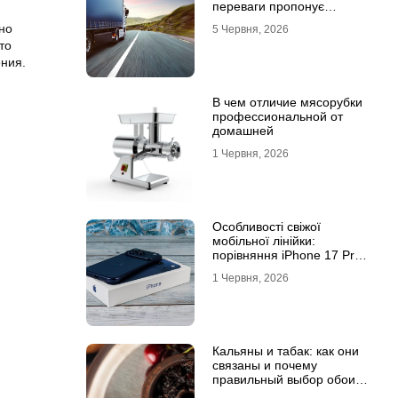
переваги пропонує
співпраця з
но
5 Червня, 2026
професіоналами
то
ния.
В чем отличие мясорубки
профессиональной от
домашней
1 Червня, 2026
Особливості свіжої
мобільної лінійки:
порівняння iPhone 17 Pro
та базової версії Айфон 17
1 Червня, 2026
Кальяны и табак: как они
связаны и почему
правильный выбор обоих
решает всё