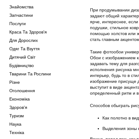
Знайомства
При продумывании диза
Запчастини
задают общий характер
ярче, интереснее, если
Послуги
подушки, стильное ковр
Краса Та Здоров'я
помощью холстов или ж
стать главным акценто
Для Дорослих
Одяг Та Взуття
Такие фотообои универ
Дитячий Світ
Обои с изображением к
задавать тему для разг
Будівництво
исполнения рисунка мно
Тварини Та Рослини
интерьер, будь то в ст
изображение присуще де
Різне
выступит в виде акцент
Оголошення
определенный ритм и в
Економіка
Способов обыграть рис
Здоров'я
Туризм
Как полотно в ви
Наука
Выделения зоны к
Техніка