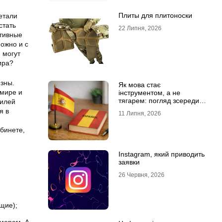
Плиты для плитоноски
етали
стать
22 Липня, 2026
ативные
можно и с
 могут
ира?
езны.
Як мова стає
 мире и
інструментом, а не
тягарем: погляд зсередини
тилей
навчального процесу
я в
11 Липня, 2026
абинете,
Instagram, який приводить
заявки
26 Червня, 2026
щие);