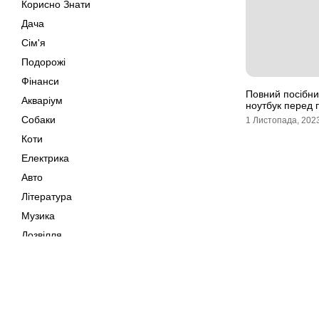
Корисно Знати
Дача
Сім'я
Подорожі
Фінанси
Повний посібни
Акваріум
ноутбук перед 
Собаки
1 Листопада, 202
Коти
Електрика
Авто
Література
Музика
Дозвілля
Кіно
Своїми Руками
Тварини
Мапа сайту
Поради