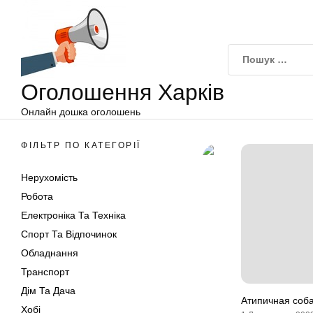
Оголошення
Перейти
Харків
до
вмісту
Оголошення Харків
Онлайн дошка оголошень
ФІЛЬТР ПО КАТЕГОРІЇ
Нерухомість
Робота
Електроніка Та Техніка
Спорт Та Відпочинок
Обладнання
Транспорт
Дім Та Дача
Атипичная соба
Хобі