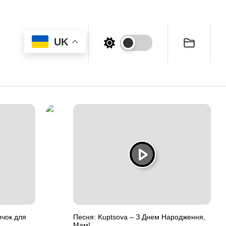
UK
ичок для
Песня: Kuptsova – З Днем Народження,
Мам!