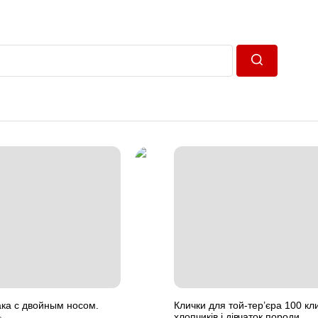
Пошук
ка с двойным носом.
Клички для той-тер’єра 100 кл
хлопчиків і дівчаток породи